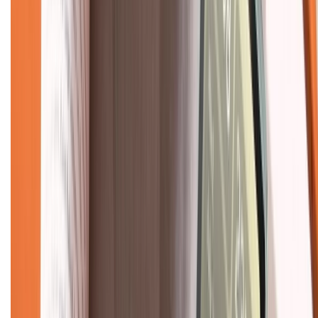
Hình thức thanh toán
Tra cứu bảo hành
Tra cứu điểm XTMember
Hướng dẫn mua hàng trả góp
Dịch vụ bán hàng B2B
Chính sách
Bảo hành mở rộng
Chính sách dùng sản phẩm 7 ngày miễn phí
Chính sách đổi trả
Chính sách bảo hành
Chính sách bảo mật thông tin
Chính sách kiểm hàng