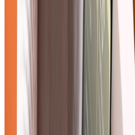
TỔNG ĐÀI HỖ TRỢ
Tư vấn mua hàng (miễn phí):
1800.6229
(08h30 - 21h30)
Khiếu nại - Góp ý:
088.99999.33
(09h00 - 18h00)
Trung tâm bảo hành:
028.710.89898
(08h30 - 21h00)
KẾT NỐI VỚI CHÚNG TÔI
Về chúng tôi
Giới thiệu về XTMobile