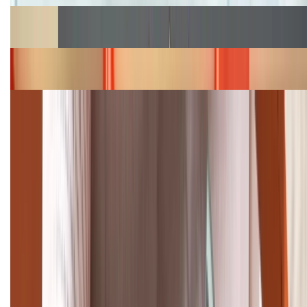
Cập nhật bảng giá Galaxy S23 (Plus, Ultra) cũ, mới
năm 2026
Bảng giá iPhone 15 cập nhật mới nhất tháng
08/2026
Cập nhật bảng giá điện thoại Samsung tháng 8:
Giảm đến 15.49 triệu
TỔNG ĐÀI HỖ TRỢ
(08H30 - 21H30)
Tư vấn mua hàng (miễn phí):
1800.6229
Khiếu nại - Góp ý:
088.99999.33