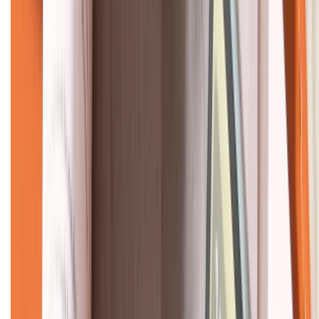
KẾT NỐI VỚI CHÚNG TÔI
CHỨNG NHẬN