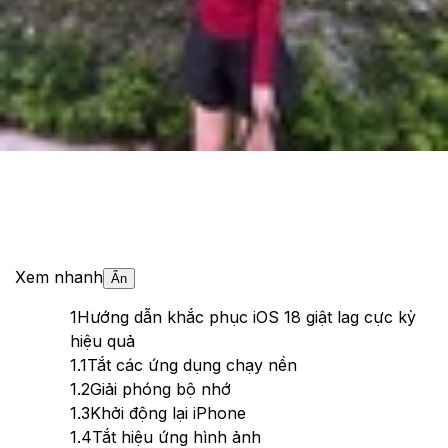
Theo dõi XTMobile trên
Xem nhanh
Ẩn
1
Hướng dẫn khắc phục iOS 18 giật lag cực kỳ
hiệu quả
1.1
Tắt các ứng dụng chạy nền
1.2
Giải phóng bộ nhớ
1.3
Khởi động lại iPhone
1.4
Tắt hiệu ứng hình ảnh