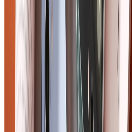
Pro Max
iPhone 15
Điện thoại Samsung
Samsung S26
Ultra
Samsung S26
Samsung S25
iPhone cũ
iPhone 17
cũ
iPhone 16 cũ
iPhone 16 Pro Max cũ
Copyright @2012 HỘ KINH DOANH CỬA HÀNG ĐIỆN THOẠI DI ĐỘNG
XTMOBILE. Số GPKD: 41A8052143 – Cấp ngày 11/05/2023. Địa chỉ: 50
Trần Quang Khải, Phường Tân Định, Quận 1, TP.HCM. Điện thoại:
1800.6229 (Miễn Phí)
Email: xtmobile.sg@gmail.com. Chịu trách nhiệm nội dung: Lê Xuân
Hoà