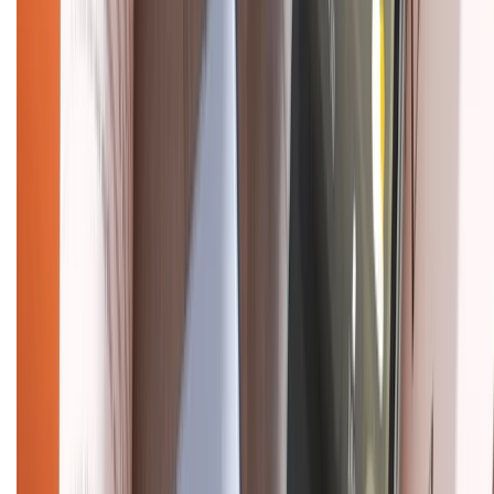
Bảo hành mở rộng
Chính sách dùng sản phẩm 7 ngày miễn phí
Chính sách đổi trả
Chính sách bảo hành
Chính sách bảo mật thông tin
Chính sách kiểm hàng
HỖ TRỢ THANH TOÁN