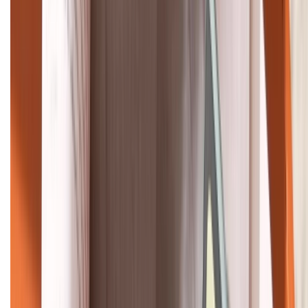
Bán hàng doanh nghiệp B2B:
088.99999.22
HỖ TRỢ THANH TOÁN