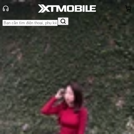
Trang chủ
Tin tức
Thủ thuật
Tin Mới
Đánh Giá - Trên Tay
So Sánh
Tư vấn
Khuyến
mãi
Thủ thuật
Hỏi đáp
App - Game
Thông báo
Khách
hàng - Sự kiện
4 mẹo khắc phục iOS 18 bị giật lag
hiệu quả mà bạn nhất định phải biết
Anh Thư
Ngày đăng:
21/08/2024
Cập nhật:
21/08/2024