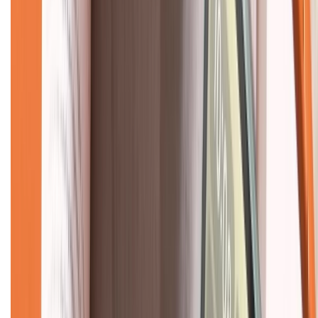
Về chúng tôi
Giới thiệu về XTMobile
Liên hệ hợp tác
Hệ thống cửa hàng bán lẻ
Về trang chủ
Hỗ trợ khách hàng
Mua hàng trả góp
Mua hàng online
Dịch vụ bảo hành mở rộng