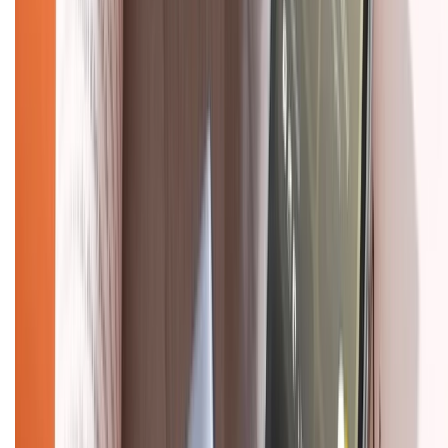
Liên hệ hợp tác
Hệ thống cửa hàng bán lẻ
Về trang chủ
Hỗ trợ khách hàng
Mua hàng trả góp
Mua hàng online
Dịch vụ bảo hành mở rộng
Hình thức thanh toán
Tra cứu bảo hành
Tra cứu điểm XTMember
Hướng dẫn mua hàng trả góp
Dịch vụ bán hàng B2B
Chính sách