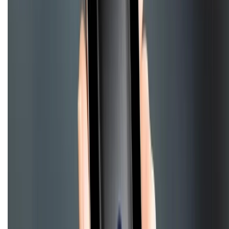
028.710.89898
(08h30 - 21h00)
KẾT NỐI VỚI CHÚNG TÔI
Về chúng tôi
Giới thiệu về XTMobile
Liên hệ hợp tác
Hệ thống cửa hàng bán lẻ
Về trang chủ
Hỗ trợ khách hàng
Mua hàng trả góp
Mua hàng online