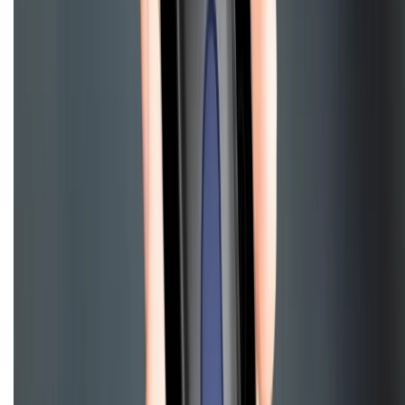
Dịch vụ bảo hành mở rộng
Hình thức thanh toán
Tra cứu bảo hành
Tra cứu điểm XTMember
Hướng dẫn mua hàng trả góp
Dịch vụ bán hàng B2B
Chính sách
Bảo hành mở rộng
Chính sách dùng sản phẩm 7 ngày miễn phí
Chính sách đổi trả
Chính sách bảo hành
Chính sách bảo mật thông tin