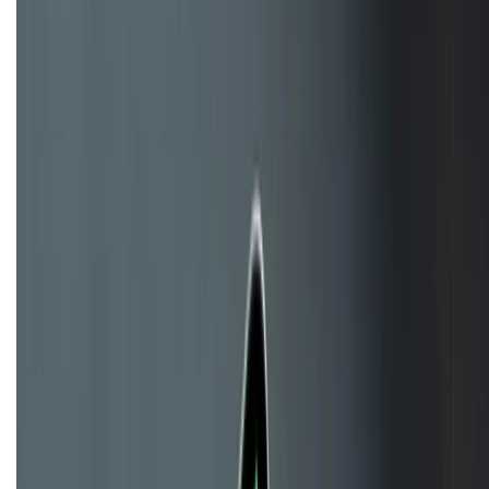
(08H30 - 21H30)
Tư vấn mua hàng (miễn phí):
1800.6229
Khiếu nại - Góp ý:
088.99999.33
Bán hàng doanh nghiệp B2B:
088.99999.22
HỖ TRỢ THANH TOÁN