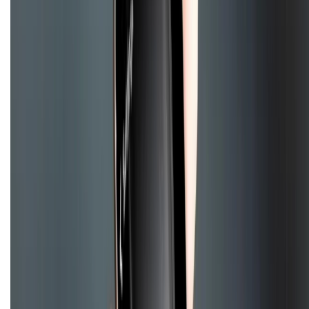
Bảo hành mở rộng
Chính sách dùng sản phẩm 7 ngày miễn phí
Chính sách đổi trả
Chính sách bảo hành
Chính sách bảo mật thông tin
Chính sách kiểm hàng
TỔNG ĐÀI HỖ TRỢ
Tư vấn mua hàng (miễn phí):
1800.6229
(08h30 - 21h30)
Khiếu nại - Góp ý:
088.99999.33
(09h00 - 18h00)
Trung tâm bảo hành: