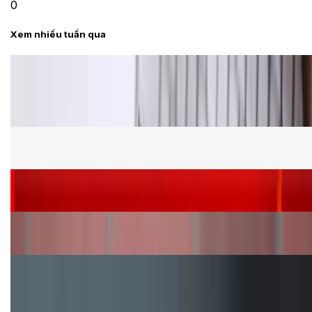
0
Xem nhiều tuần qua
Tư vấn
Bảng giá Samsung S24 Ultra tại XTmobile tháng 8,
giảm sâu, ưu đãi bất ngờ
Cấu hình Samsung Galaxy Z Flip 8: Ra mắt với hai
phiên bản chip khác nhau
Siêu sale 8.8 - Săn deal rẻ vô đối: Mua điện thoại
giảm thêm đến 400K tại XTmobile!
Nên mua iPhone VN/A hay LL/A: So sánh chi tiết
máy nào tốt hơn?
Đây là cách sử dụng nút Action Button trên iPhone
hiệu quả hơn!
TỔNG ĐÀI HỖ TRỢ