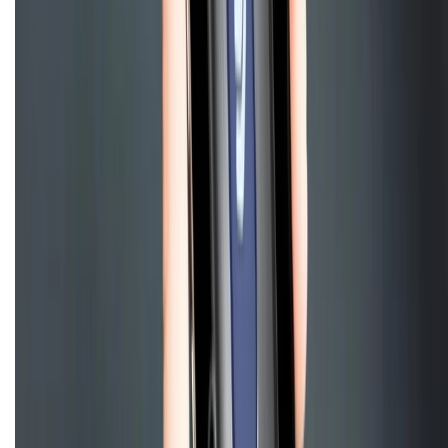
Điện thoại iPhone
iPhone 17 Pro Max
iPhone 17
Pro
iPhone 17
iPhone 16
iPhone 16 Pro Max
iPhone 15
Pro Max
iPhone 15
Điện thoại Samsung
Samsung S26
Ultra
Samsung S26
Samsung S25
iPhone cũ
iPhone 17
cũ
iPhone 16 cũ
iPhone 16 Pro Max cũ
Copyright @2012 HỘ KINH DOANH CỬA HÀNG ĐIỆN THOẠI DI ĐỘNG
XTMOBILE. Số GPKD: 41A8052143 – Cấp ngày 11/05/2023. Địa chỉ: 50
Trần Quang Khải, Phường Tân Định, Quận 1, TP.HCM. Điện thoại:
1800.6229 (Miễn Phí)
Email: xtmobile.sg@gmail.com. Chịu trách nhiệm nội dung: Lê Xuân
Hoà