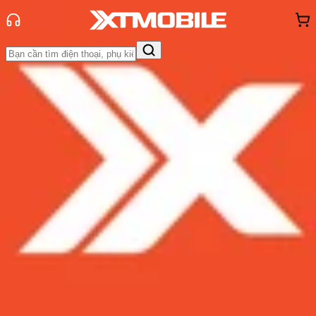
Trang chủ
Tin tức
Tin Mới
Tin Mới
Đánh Giá - Trên Tay
So Sánh
Tư vấn
Khuyến
mãi
Thủ thuật
Hỏi đáp
App - Game
Thông báo
Khách
hàng - Sự kiện
Galaxy S10, S10+ và S10e được cập
nhật loạt tính năng giống Note 10
Admin
Ngày đăng:
25/09/2019
Cập nhật:
24/05/2026