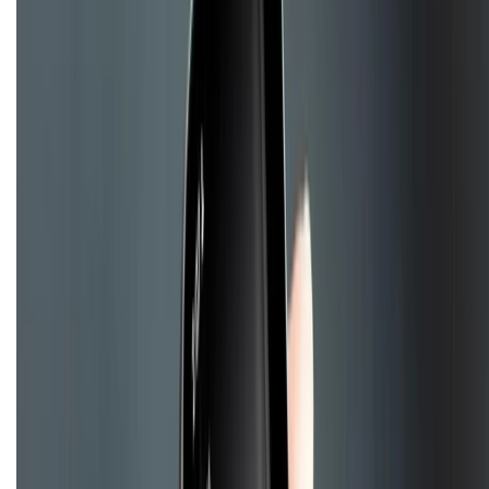
Hệ thống cửa hàng bán lẻ
Về trang chủ
Hỗ trợ khách hàng
Mua hàng trả góp
Mua hàng online
Dịch vụ bảo hành mở rộng
Hình thức thanh toán
Tra cứu bảo hành
Tra cứu điểm XTMember
Hướng dẫn mua hàng trả góp
Dịch vụ bán hàng B2B
Chính sách