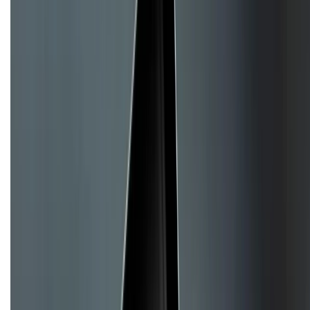
CHỨNG NHẬN
Về chúng tôi
Giới thiệu về XTMobile
Liên hệ hợp tác