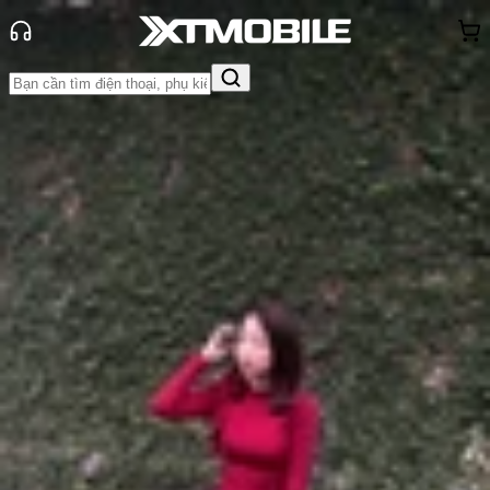
Trang chủ
Tin tức
Tư vấn
Tin Mới
Đánh Giá - Trên Tay
So Sánh
Tư vấn
Khuyến
mãi
Thủ thuật
Hỏi đáp
App - Game
Thông báo
Khách
hàng - Sự kiện
Tổng hợp 5+ điện thoại chụp ảnh
đẹp dưới 20 triệu
Anh Thư
Ngày đăng:
20/10/2025
Cập nhật:
29/05/2026