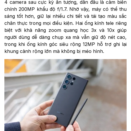
4 camera sau cực kỳ ấn tượng, dẫn đầu là cảm biến
chính 200MP khẩu độ f/1.7. Nhờ vậy, máy có thể thu
sáng tốt hơn, giữ lại nhiều chi tiết và tái tạo màu sắc
chân thực trong mọi điều kiện. Hai ống kính tele riêng
biệt với khả năng zoom quang học 3x và 10x giúp
người dùng dễ dàng chụp xa mà vẫn giữ độ nét cao,
trong khi ống kính góc siêu rộng 12MP hỗ trợ ghi lại
khung cảnh rộng lớn mà không bị méo hình.