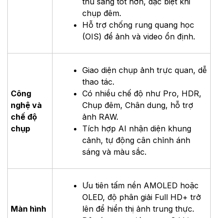
thu sáng tốt hơn, đặc biệt khi
chụp đêm.
Hỗ trợ chống rung quang học
(OIS) để ảnh và video ổn định.
Giao diện chụp ảnh trực quan, dễ
thao tác.
Công
Có nhiều chế độ như Pro, HDR,
nghệ và
Chụp đêm, Chân dung, hỗ trợ
chế độ
ảnh RAW.
chụp
Tích hợp AI nhận diện khung
cảnh, tự động cân chỉnh ánh
sáng và màu sắc.
Ưu tiên tấm nền AMOLED hoặc
OLED, độ phân giải Full HD+ trở
Màn hình
lên để hiển thị ảnh trung thực.