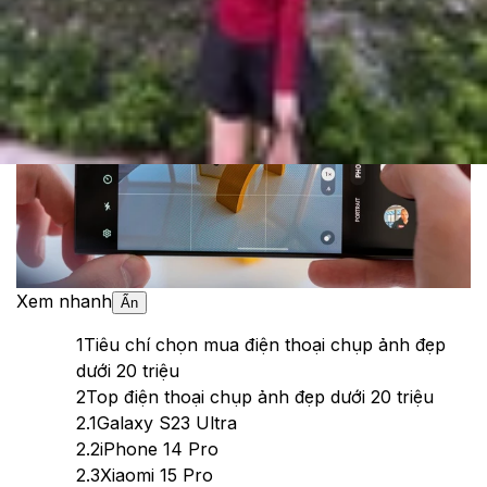
Theo dõi XTMobile trên
Xem nhanh
Ẩn
1
Tiêu chí chọn mua điện thoại chụp ảnh đẹp
dưới 20 triệu
2
Top điện thoại chụp ảnh đẹp dưới 20 triệu
2.1
Galaxy S23 Ultra
2.2
iPhone 14 Pro
2.3
Xiaomi 15 Pro