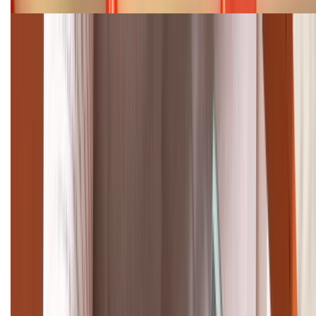
Cập nhật bảng giá điện thoại Samsung tháng 8:
Giảm đến 15.49 triệu
TỔNG ĐÀI HỖ TRỢ
(08H30 - 21H30)
Tư vấn mua hàng (miễn phí):
1800.6229
Khiếu nại - Góp ý:
088.99999.33
Bán hàng doanh nghiệp B2B:
088.99999.22