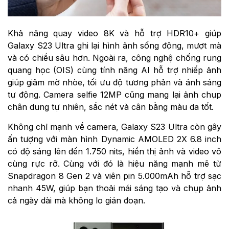
Khả năng quay video 8K và hỗ trợ HDR10+ giúp
Galaxy S23 Ultra ghi lại hình ảnh sống động, mượt mà
và có chiều sâu hơn. Ngoài ra, công nghệ chống rung
quang học (OIS) cùng tính năng AI hỗ trợ nhiếp ảnh
giúp giảm mờ nhòe, tối ưu độ tương phản và ánh sáng
tự động. Camera selfie 12MP cũng mang lại ảnh chụp
chân dung tự nhiên, sắc nét và cân bằng màu da tốt.
Không chỉ mạnh về camera, Galaxy S23 Ultra còn gây
ấn tượng với màn hình Dynamic AMOLED 2X 6.8 inch
có độ sáng lên đến 1.750 nits, hiển thị ảnh và video vô
cùng rực rỡ. Cùng với đó là hiệu năng mạnh mẽ từ
Snapdragon 8 Gen 2 và viên pin 5.000mAh hỗ trợ sạc
nhanh 45W, giúp bạn thoải mái sáng tạo và chụp ảnh
cả ngày dài mà không lo gián đoạn.