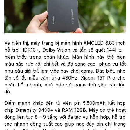
Về hiển thị, máy trang bị màn hình AMOLED 6.83 inch
hỗ trợ HDR10+, Dolby Vision và tần số quét 144Hz -
hiếm thấy trong phân khúc. Màn hình này thể hiện
màu sắc rực rỡ, chi tiết và độ sáng cao, phục vụ tốt
nhu cầu giải trí, làm việc hay chơi game. Đặc biệt, nhờ
tần số lấy mẫu cảm ứng 480Hz, Xiaomi 15T Pro cho
phản hồi nhanh, phù hợp với game thủ yêu cầu tốc
độ.
Điểm mạnh khác đến từ viên pin 5.500mAh kết hợp
chip Dimensity 9400+ và RAM 12GB. Máy có thể hoạt
động liên tục 8 - 9 tiếng với đa tác vụ hỗn hợp, hỗ trợ
sạc nhanh công suất cao giúp nạp đầy pin chỉ trong