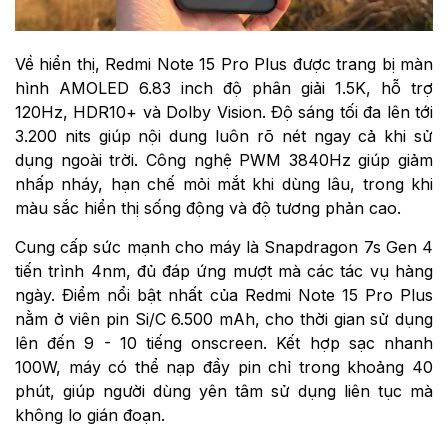
Về hiển thị, Redmi Note 15 Pro Plus được trang bị màn
hình AMOLED 6.83 inch độ phân giải 1.5K, hỗ trợ
120Hz, HDR10+ và Dolby Vision. Độ sáng tối đa lên tới
3.200 nits giúp nội dung luôn rõ nét ngay cả khi sử
dụng ngoài trời. Công nghệ PWM 3840Hz giúp giảm
nhấp nháy, hạn chế mỏi mắt khi dùng lâu, trong khi
màu sắc hiển thị sống động và độ tương phản cao.
Cung cấp sức mạnh cho máy là Snapdragon 7s Gen 4
tiến trình 4nm, đủ đáp ứng mượt mà các tác vụ hàng
ngày. Điểm nổi bật nhất của Redmi Note 15 Pro Plus
nằm ở viên pin Si/C 6.500 mAh, cho thời gian sử dụng
lên đến 9 - 10 tiếng onscreen. Kết hợp sạc nhanh
100W, máy có thể nạp đầy pin chỉ trong khoảng 40
phút, giúp người dùng yên tâm sử dụng liên tục mà
không lo gián đoạn.