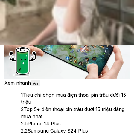
Theo dõi XTMobile trên
Xem nhanh
Ẩn
1
Tiêu chí chọn mua điện thoại pin trâu dưới 15
triệu
2
Top 5+ điện thoại pin trâu dưới 15 triệu đáng
mua nhất
2.1
iPhone 14 Plus
2.2
Samsung Galaxy S24 Plus