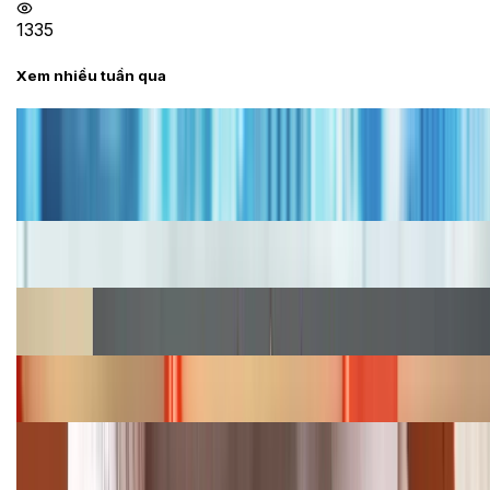
1335
Xem nhiều tuần qua
Tư vấn
Bảng giá iPhone cũ mới nhất trong tháng 8 năm
2026, giá siêu hấp dẫn
Cập nhật bảng giá iPhone năm 2026: Giá tốt, ưu đãi
hấp dẫn
Cập nhật bảng giá Galaxy S23 (Plus, Ultra) cũ, mới
năm 2026
Bảng giá iPhone 15 cập nhật mới nhất tháng
08/2026
Cập nhật bảng giá điện thoại Samsung tháng 8:
Giảm đến 15.49 triệu