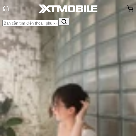
Trang chủ
Tin tức
Tư vấn
Tin Mới
Đánh Giá - Trên Tay
So Sánh
Tư vấn
Khuyến
mãi
Thủ thuật
Hỏi đáp
App - Game
Thông báo
Khách
hàng - Sự kiện
Top 5+ điện thoại pin trâu dưới 15
triệu đáng sở hữu hiện nay
Triệu Vy
Ngày đăng:
10/02/2026
Cập nhật:
10/02/2026