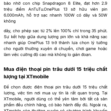
bảo nhờ con chip Snapdragon 8 Elite, đạt hơn 2.9
triệu điểm AnTuTu.OnePlus 13 sở hữu viên pin
6.000mAh, hỗ trợ sạc nhanh 100W có dây và 50W
không
dây, cho phép sạc từ 2% lên 100% chỉ trong 35 phút.
Sự kết hợp giữa dung lượng pin lớn và khả năng sạc
nhanh giúp OnePlus 13 trở thành lựa chọn lý tưởng
cho người thường xuyên di chuyển, chơi game hoặc
làm việc cường độ cao mà không lo gián đoạn.
Mua điện thoại pin trâu dưới 15 triệu chất
lượng tại XTmobile
Để chọn được điện thoại pin trâu dưới 15 triệu chất
lượng, việc tìm nơi mua uy tín là rất quan trọng. Tại
XTmobile, người dùng có thể yên tâm bởi tất cả sản
phẩm đều chính hãng, có bảo hành đầy đủ. Ngoài ra,
XTmobile còn thường xuyên có chương trình khuyến