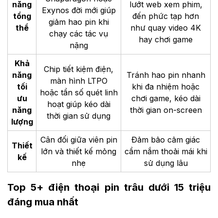
năng
lướt web xem phim,
Exynos đời mới giúp
tổng
đến phức tạp hơn
giảm hao pin khi
thể
như quay video 4K
chạy các tác vụ
hay chơi game
nặng
Khả
Chip tiết kiệm điện,
năng
Tránh hao pin nhanh
màn hình LTPO
tối
khi đa nhiệm hoặc
hoặc tần số quét linh
ưu
chơi game, kéo dài
hoạt giúp kéo dài
năng
thời gian on-screen
thời gian sử dụng
lượng
Cân đối giữa viên pin
Đảm bảo cảm giác
Thiết
lớn và thiết kế mỏng
cầm nắm thoải mái khi
kế
nhẹ
sử dụng lâu
Top 5+ điện thoại pin trâu dưới 15 triệu
đáng mua nhất