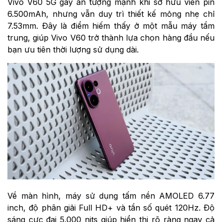
Vivo V60 5G gây ấn tượng mạnh khi sở hữu viên pin
6.500mAh, nhưng vẫn duy trì thiết kế mỏng nhẹ chỉ
7.53mm. Đây là điểm hiếm thấy ở một mẫu máy tầm
trung, giúp Vivo V60 trở thành lựa chọn hàng đầu nếu
bạn ưu tiên thời lượng sử dụng dài.
Về màn hình, máy sử dụng tấm nền AMOLED 6.77
inch, độ phân giải Full HD+ và tần số quét 120Hz. Độ
sáng cực đại 5.000 nits giúp hiển thị rõ ràng ngay cả