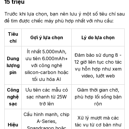
15 triệu
Trước khi lựa chọn, bạn nên lưu ý một số tiêu chí sau
để tìm được chiếc máy phù hợp nhất với nhu cầu:
Tiêu
Gợi ý lựa chọn
Lý do lựa chọn
chí
Ít nhất 5.000mAh,
Đảm bảo sử dụng 8 -
Dung
ưu tiên 6.000mAh+
12 giờ liên tục cho tác
lượng
với công nghệ
vụ hỗn hợp như xem
pin
silicon-carbon hoặc
video, lướt web
tối ưu hóa AI
Công
Ưu tiên các mẫu có
Giảm thời gian chờ,
nghệ
sạc nhanh từ 25W
phù hợp lối sống bận
sạc
trở lên
rộn
Cấu hình mạnh, chip
Xử lý mượt mà các
A-Series,
Hiệu
tác vụ từ cơ bản như
Snapdragon hoặc