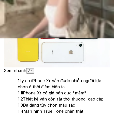
Theo dõi XTMobile trên
Xem nhanh
Ẩn
1
Lý do iPhone Xr vẫn được nhiều người lựa
chọn ở thời điểm hiện tại
1.1
iPhone Xr có giá bán cực "mềm"
1.2
Thiết kế vẫn còn rất thời thượng, cao cấp
1.3
Đa dạng tùy chọn màu sắc
1.4
Màn hình True Tone chân thật