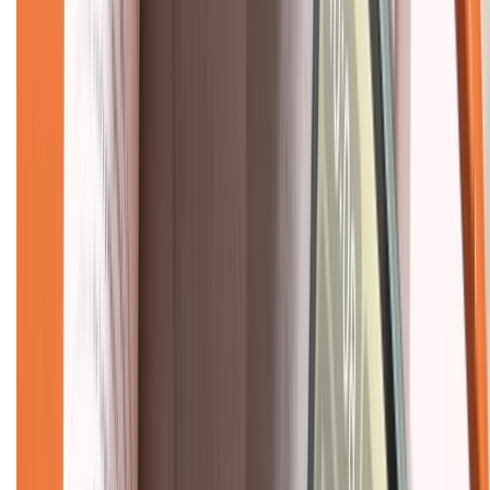
Liên hệ hợp tác
Hệ thống cửa hàng bán lẻ
Về trang chủ
Hỗ trợ khách hàng
Mua hàng trả góp
Mua hàng online
Dịch vụ bảo hành mở rộng
Hình thức thanh toán
Tra cứu bảo hành
Tra cứu điểm XTMember
Hướng dẫn mua hàng trả góp
Dịch vụ bán hàng B2B
Chính sách