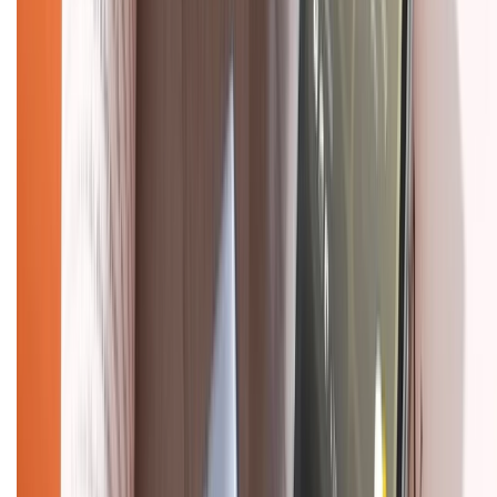
Dịch vụ bảo hành mở rộng
Hình thức thanh toán
Tra cứu bảo hành
Tra cứu điểm XTMember
Hướng dẫn mua hàng trả góp
Dịch vụ bán hàng B2B
Chính sách
Bảo hành mở rộng
Chính sách dùng sản phẩm 7 ngày miễn phí
Chính sách đổi trả
Chính sách bảo hành
Chính sách bảo mật thông tin