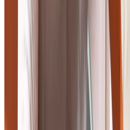
(08H30 - 21H30)
Tư vấn mua hàng (miễn phí):
1800.6229
Khiếu nại - Góp ý:
088.99999.33
Bán hàng doanh nghiệp B2B:
088.99999.22
HỖ TRỢ THANH TOÁN