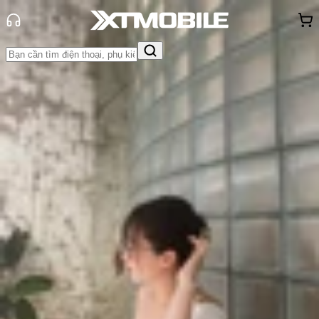
Trang chủ
Tin tức
Tư vấn
Tin Mới
Đánh Giá - Trên Tay
So Sánh
Tư vấn
Khuyến
mãi
Thủ thuật
Hỏi đáp
App - Game
Thông báo
Khách
hàng - Sự kiện
Đây là lý do vì sao iPhone Xr vẫn
còn sức hút trong năm 2024!
Triệu Vy
Ngày đăng:
27/09/2024
Cập nhật:
27/09/2024