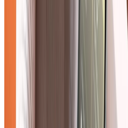
028.710.89898
(08h30 - 21h00)
KẾT NỐI VỚI CHÚNG TÔI
Về chúng tôi
Giới thiệu về XTMobile
Liên hệ hợp tác
Hệ thống cửa hàng bán lẻ
Về trang chủ
Hỗ trợ khách hàng
Mua hàng trả góp
Mua hàng online