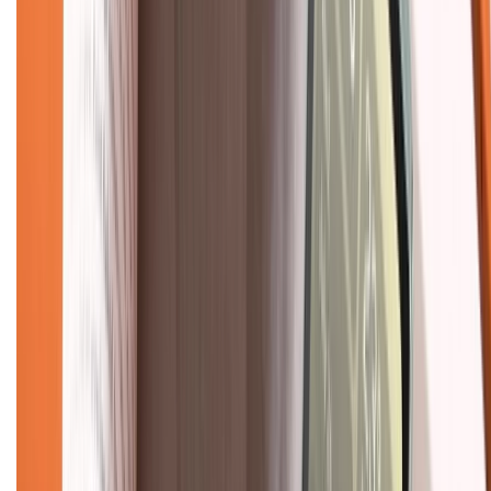
Bảo hành mở rộng
Chính sách dùng sản phẩm 7 ngày miễn phí
Chính sách đổi trả
Chính sách bảo hành
Chính sách bảo mật thông tin
Chính sách kiểm hàng
TỔNG ĐÀI HỖ TRỢ
Tư vấn mua hàng (miễn phí):
1800.6229
(08h30 - 21h30)
Khiếu nại - Góp ý:
088.99999.33
(09h00 - 18h00)
Trung tâm bảo hành: