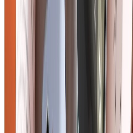
Điện thoại iPhone
iPhone 17 Pro Max
iPhone 17
Pro
iPhone 17
iPhone 16
iPhone 16 Pro Max
iPhone 15
Pro Max
iPhone 15
Điện thoại Samsung
Samsung S26
Ultra
Samsung S26
Samsung S25
iPhone cũ
iPhone 17
cũ
iPhone 16 cũ
iPhone 16 Pro Max cũ
Copyright @2012 HỘ KINH DOANH CỬA HÀNG ĐIỆN THOẠI DI ĐỘNG
XTMOBILE. Số GPKD: 41A8052143 – Cấp ngày 11/05/2023. Địa chỉ: 50
Trần Quang Khải, Phường Tân Định, Quận 1, TP.HCM. Điện thoại:
1800.6229 (Miễn Phí)
Email: xtmobile.sg@gmail.com. Chịu trách nhiệm nội dung: Lê Xuân
Hoà