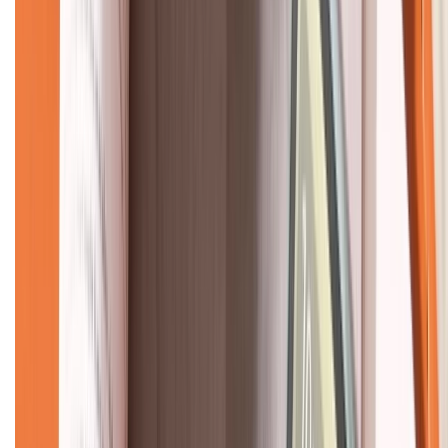
CHỨNG NHẬN
Về chúng tôi
Giới thiệu về XTMobile