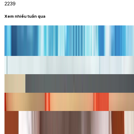
2239
Xem nhiều tuần qua
Tư vấn
Bảng giá iPhone cũ mới nhất trong tháng 8 năm
2026, giá siêu hấp dẫn
Cập nhật bảng giá iPhone năm 2026: Giá tốt, ưu đãi
hấp dẫn
Cập nhật bảng giá Galaxy S23 (Plus, Ultra) cũ, mới
năm 2026
Bảng giá iPhone 15 cập nhật mới nhất tháng
08/2026
Cập nhật bảng giá điện thoại Samsung tháng 8:
Giảm đến 15.49 triệu
TỔNG ĐÀI HỖ TRỢ