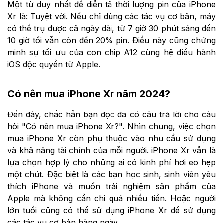
Một từ duy nhất để diễn tả thời lượng pin của iPhone
Xr là: Tuyệt vời. Nếu chỉ dùng các tác vụ cơ bản, máy
có thể trụ được cả ngày dài, từ 7 giờ 30 phút sáng đến
10 giờ tối vẫn còn đến 20% pin. Điều này cũng chứng
minh sự tối ưu của con chip A12 cùng hệ điều hành
iOS độc quyền từ Apple.
Có nên mua iPhone Xr năm 2024?
Đến đây, chắc hẳn bạn đọc đã có câu trả lời cho câu
hỏi "Có nên mua iPhone Xr?". Nhìn chung, việc chọn
mua iPhone Xr còn phụ thuộc vào nhu cầu sử dụng
và khả năng tài chính của mỗi người. iPhone Xr vẫn là
lựa chọn hợp lý cho những ai có kinh phí hơi eo hẹp
một chút. Đặc biệt là các bạn học sinh, sinh viên yêu
thích iPhone và muốn trải nghiệm sản phẩm của
Apple mà không cần chi quá nhiều tiền. Hoặc người
lớn tuổi cũng có thể sử dụng iPhone Xr để sử dụng
các tác vụ cơ bản hàng ngày.