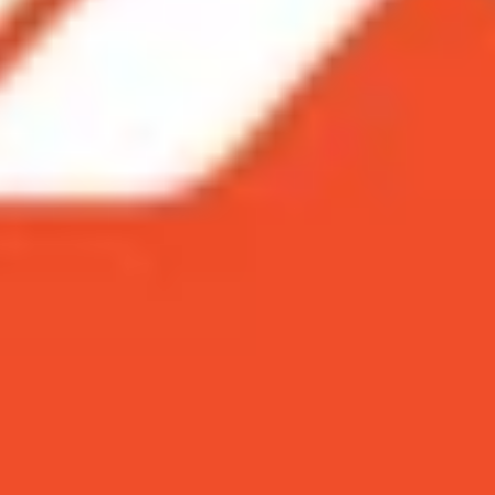
ên bản iPhone 2018 rẻ nhất hiện nay. Mặc dù thời điểm mới
 iPhone XR lại trở thành “best-seller” của Apple. Bằng c
 màn hình LCD siêu bền
ắc.
hiên bản iPhone 2018 rẻ nhất hiện nay. Mặc dù 
nhưng sau một năm bán ra, iPhone XR lại trở t
 đó? Cùng XTmobile tìm hiểu ngay sau đây.