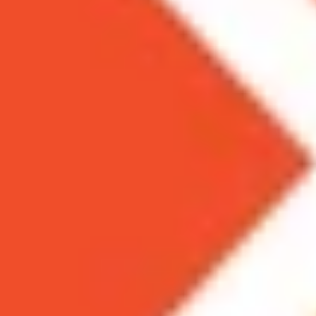
Theo dõi XTMobile trên