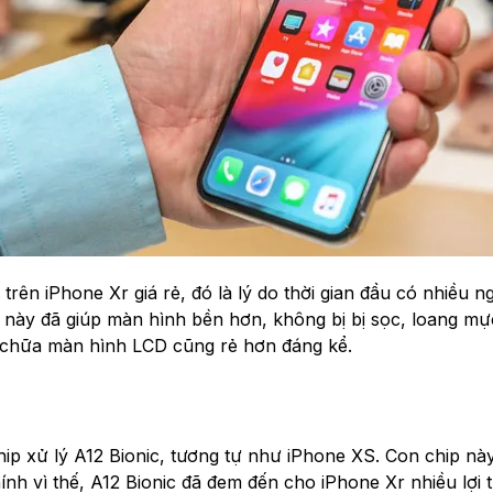
n iPhone Xr giá rẻ, đó là lý do thời gian đầu có nhiều ng
bị này đã giúp màn hình bền hơn, không bị bị sọc, loang m
a chữa màn hình LCD cũng rẻ hơn đáng kể.
chip xử lý A12 Bionic, tương tự như iPhone XS. Con chip n
ính vì thế, A12 Bionic đã đem đến cho iPhone Xr nhiều lợi