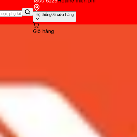
1800 6229
Hotline miễn phí
Hệ thống
06 cửa hàng
Giỏ hàng
ến mãi
Thủ thuật
Hỏi đáp
App - Game
Thông báo
Khách hàng 
ch nào đã trở thành điện thoa