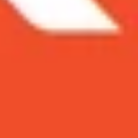
 ra mắt, iPhone XR đã lép vế trước bộ đôi iPhone
ách nào mà điện thoại làm được điều đó? Cùng
thời điểm mới ra mắt, iPhone XR đã lép
hành “best-seller” của Apple. Bằng