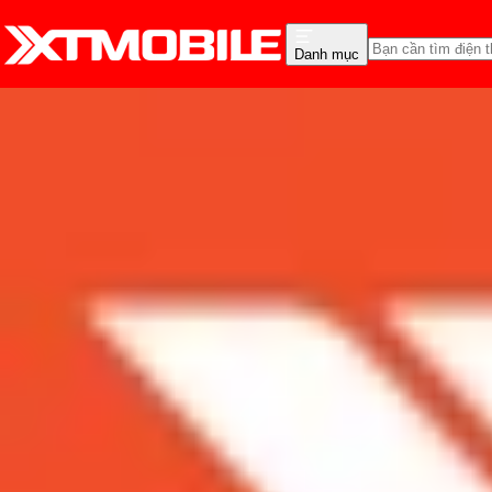
Danh mục
Trang chủ
Tin tức
Tin Mới
Tin Mới
Đánh Giá - Trên Tay
So Sánh
Tư vấn
Khuy
iPhone Xr giá rẻ bằng cá
nay
Admin
Ngày đăng:
21/03/2020
Cập nhật:
21/03/2020