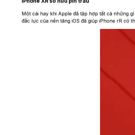
iPhone XR sở hữu pin trâu
Một cái hay khi Apple đã tập hợp tất cả những gì
đắc lực của nền tảng iOS đã giúp iPhone rR có t