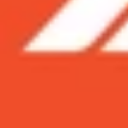
Xem nhanh
Ẩn
1
Có thể nói, iPhone Xr mới thực sự là phi
XS và XS Max, nhưng sau một năm bán ra,
XTmobile tìm hiểu ngay sau đây.
1.1
iPhone XR giá rẻ sở hữu viền nhôm và
1.2
Chip xử lý chip A12 Bionic mạnh mẽ
1.3
iPhone XR sở hữu pin trâu
1.4
iPhone Xr có nhiều lựa chọn về màu s
Có thể nói, iPhone Xr mới thực sự là p
vế trước bộ đôi iPhone XS và XS Max, 
cách nào mà điện thoại làm được điều