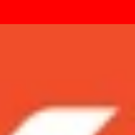
- Sự kiện
̣i bán chạy nhất hiện