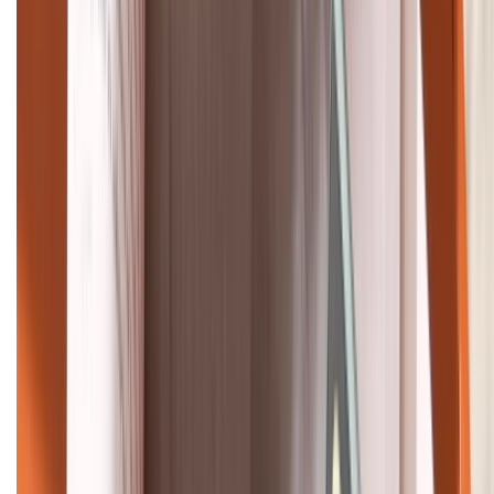
Bán hàng doanh nghiệp B2B:
088.99999.22
HỖ TRỢ THANH TOÁN