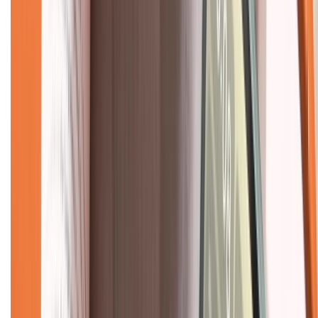
Hình thức thanh toán
Tra cứu bảo hành
Tra cứu điểm XTMember
Hướng dẫn mua hàng trả góp
Dịch vụ bán hàng B2B
Chính sách
Bảo hành mở rộng
Chính sách dùng sản phẩm 7 ngày miễn phí
Chính sách đổi trả
Chính sách bảo hành
Chính sách bảo mật thông tin
Chính sách kiểm hàng
TỔNG ĐÀI HỖ TRỢ