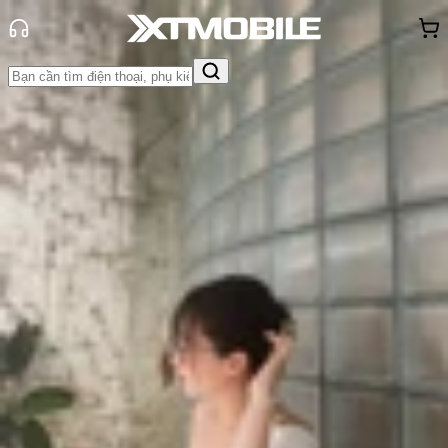
Trang chủ
Tin tức
Tư vấn
Tin Mới
Đánh Giá - Trên Tay
So Sánh
Tư vấn
Khuyến
mãi
Thủ thuật
Hỏi đáp
App - Game
Thông báo
Khách
hàng - Sự kiện
9 dấu hiệu cho thấy bạn nên mua
điện thoại mới ngay và luôn!
Triệu Vy
Ngày đăng:
08/08/2025
Cập nhật:
08/08/2025