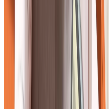
KẾT NỐI VỚI CHÚNG TÔI
CHỨNG NHẬN