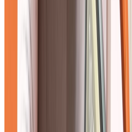
Về chúng tôi
Giới thiệu về XTMobile
Liên hệ hợp tác
Hệ thống cửa hàng bán lẻ
Về trang chủ
Hỗ trợ khách hàng
Mua hàng trả góp
Mua hàng online
Dịch vụ bảo hành mở rộng