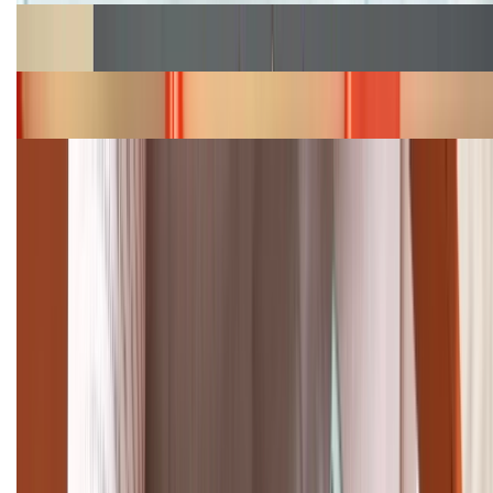
Cập nhật bảng giá Galaxy S23 (Plus, Ultra) cũ, mới
năm 2026
Bảng giá iPhone 15 cập nhật mới nhất tháng
08/2026
Cập nhật bảng giá điện thoại Samsung tháng 8:
Giảm đến 15.49 triệu
TỔNG ĐÀI HỖ TRỢ
(08H30 - 21H30)
Tư vấn mua hàng (miễn phí):
1800.6229
Khiếu nại - Góp ý:
088.99999.33