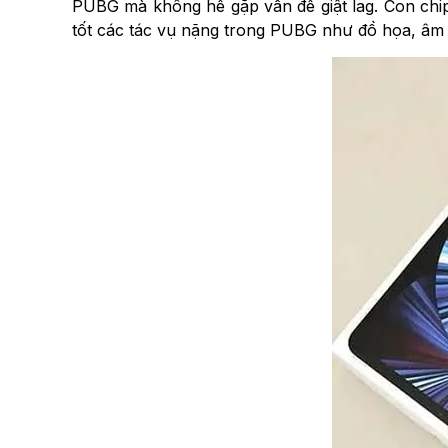
PUBG mà không hề gặp vấn đề giật lag. Con chip
tốt các tác vụ nặng trong PUBG như đồ họa, âm 