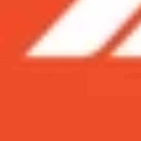
Xem nhanh
Ẩn
1
Cách chọn iPad chơi game phù hợp? Gợi 
1.1
Những tiêu chí chọn mua máy tính bản
1.2
iPad Pro 2022 M2 11inch 128GB Wifi C
1.3
iPad Gen 10 64GB Wifi & 5G Chính hãn
1.4
iPad Gen 9 64GB Wifi & 4G Chính hãn
1.5
Kết luận
Cách chọn iPad chơi game phù hợp? Gợi
Trong thế giới công nghệ ngày nay, việc tìm kiế
PUBG là một thách thức không hề nhỏ. Đó là l
dùng. Bài viết này sẽ bật mí những tiêu chí quan
thiệu cho bạn top 3 mẫu máy tính bảng iPad ch
Những tiêu chí chọn mua máy tính bảng iP