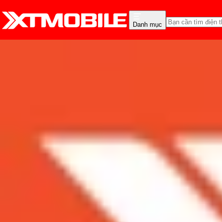
Danh mục
Trang chủ
Tin tức
Tư vấn
Tin Mới
Đánh Giá - Trên Tay
So Sánh
Tư vấn
Khuy
Top 3 mẫu iPad chơi PU
Admin
Ngày đăng:
14/04/2024
Cập nhật:
28/05/2026
Theo dõi XTMobile trên