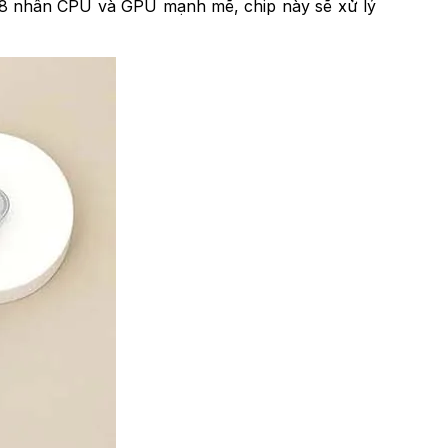
ới 8 nhân CPU và GPU mạnh mẽ, chip này sẽ xử lý