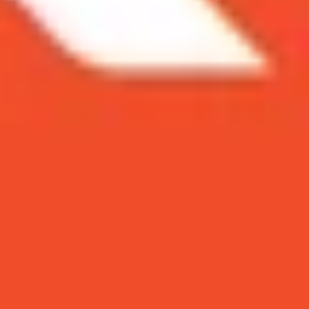
ất hiện nay!
̣nh, mượt nhất hiện nay!
rí vừa đủ sức mạnh để chạy các tựa game nặng như
rở thành một lựa chọn hấp dẫn cho nhiều người
i game PUBG. Đồng thời, bài viết này cũng sẽ giới