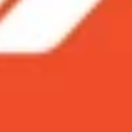
ý top 3 mẫu máy tính bảng iPad chơi PUBG mạnh, mượt nh
g iPad để chơi game PUBG
hính hãng
g
g
 ý top 3 mẫu máy tính bảng iPad chơi PUBG ma
m một thiết bị đa năng vừa có thể đáp ứng nhu cầu giải t
ý do tại sao các sản phẩm
máy tính bảng
của Apple đã t
 trọng để lựa chọn một chiếc iPad phù hợp với nhu cầu chơ
ơi PUBG mạnh, mượt tốt nhất năm 2024.
ad để chơi game PUBG