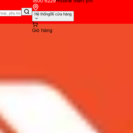
1800 6229
Hotline miễn phí
Hệ thống
06 cửa hàng
Giỏ hàng
ến mãi
Thủ thuật
Hỏi đáp
App - Game
Thông báo
Khách hàng 
BG mạnh, mượt tốt nhất năm