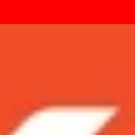
- Sự kiện
 cong, người dùng lo