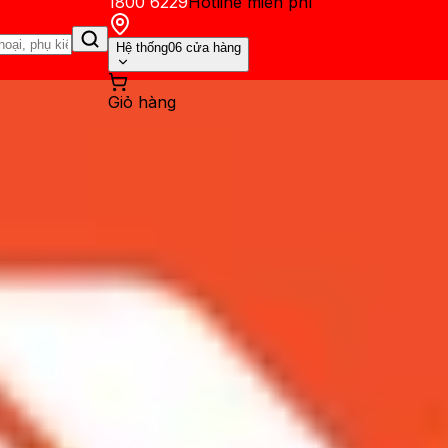
1800 6229
Hotline miễn phí
Hệ thống
06 cửa hàng
Giỏ hàng
ến mãi
Thủ thuật
Hỏi đáp
App - Game
Thông báo
Khách hàng 
n 10: Màn hình dễ dàng bị bẻ