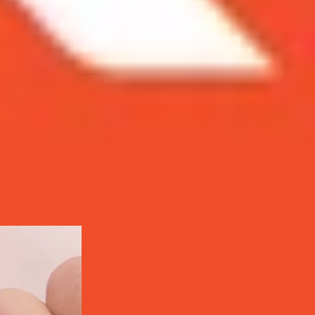
ng bị bẻ gãy.
 lắng khi dễ dàng bị bẻ gãy.
 nay, mẫu
iPad
này đã bất ngờ xuất hiện trong thử
để kiểm tra độ bền smartphone và tablet. Vậy độ