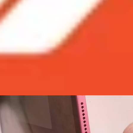
ây iPad Gen 10 khiến người dùng cảm thấy lo lắng khi dễ dà
i đây iPad Gen 10 khiến người dùng cảm thấy lo
h thức được trình làng với nhiều cải tiến ấn tượng. Hôm
Đây là một chuyên gia luôn thực hiện các bài thử nghiệm 
?