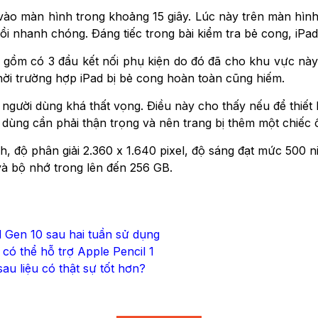
vào màn hình trong khoảng 15 giây. Lúc này trên màn hình
nhanh chóng. Đáng tiếc trong bài kiểm tra bẻ cong, iPad 
ế gồm có 3 đầu kết nối phụ kiện do đó đã cho khu vực này
hời trường hợp iPad bị bẻ cong hoàn toàn cũng hiếm.
 người dùng khá thất vọng. Điều này cho thấy nếu để thiết bị
 dùng cần phải thận trọng và nên trang bị thêm một chiếc ố
h, độ phân giải 2.360 x 1.640 pixel, độ sáng đạt mức 500 
 và bộ nhớ trong lên đến 256 GB.
d Gen 10 sau hai tuần sử dụng
ỉ có thể hỗ trợ Apple Pencil 1​
u liệu có thật sự tốt hơn?​