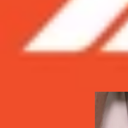
Xem nhanh
Ẩn
1
Trong bài kiểm tra đánh giá độ bền mới đ
Trong bài kiểm tra đánh giá độ bền mớ
Vào tháng 10 vừa qua, mẫu
iPad Gen 10
đã chín
nghiệm độ bền của YouTuber JerryRigEverything. 
bền của mẫu iPad 2022 này có thực sự ấn tượng