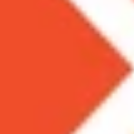
Theo dõi XTMobile trên