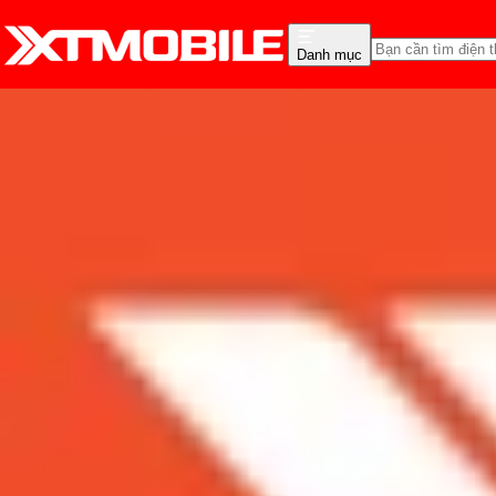
Danh mục
Trang chủ
Tin tức
Đánh Giá - Trên Tay
Tin Mới
Đánh Giá - Trên Tay
So Sánh
Tư vấn
Khuy
Đánh giá độ bền iPad Ge
lắng về chất lượng
Admin
Ngày đăng:
15/12/2022
Cập nhật:
15/12/2022