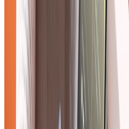
Tư vấn mua hàng (miễn phí):
1800.6229
(08h30 - 21h30)
Khiếu nại - Góp ý:
088.99999.33
(09h00 - 18h00)
Trung tâm bảo hành:
028.710.89898
(08h30 - 21h00)
KẾT NỐI VỚI CHÚNG TÔI
Về chúng tôi
Giới thiệu về XTMobile