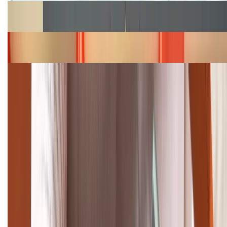
Cập nhật bảng giá Galaxy S23 (Plus, Ultra) cũ, mới
năm 2026
Bảng giá iPhone 15 cập nhật mới nhất tháng
08/2026
Cập nhật bảng giá điện thoại Samsung tháng 8:
Giảm đến 15.49 triệu
TỔNG ĐÀI HỖ TRỢ
(08H30 - 21H30)
Tư vấn mua hàng (miễn phí):
1800.6229
Khiếu nại - Góp ý:
088.99999.33