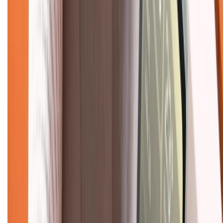
Hình thức thanh toán
Tra cứu bảo hành
Tra cứu điểm XTMember
Hướng dẫn mua hàng trả góp
Dịch vụ bán hàng B2B
Chính sách
Bảo hành mở rộng
Chính sách dùng sản phẩm 7 ngày miễn phí
Chính sách đổi trả
Chính sách bảo hành
Chính sách bảo mật thông tin
Chính sách kiểm hàng
TỔNG ĐÀI HỖ TRỢ