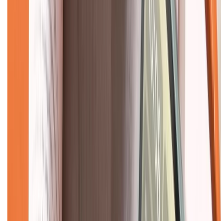
Về chúng tôi
Giới thiệu về XTMobile
Liên hệ hợp tác
Hệ thống cửa hàng bán lẻ
Về trang chủ
Hỗ trợ khách hàng
Mua hàng trả góp
Mua hàng online
Dịch vụ bảo hành mở rộng