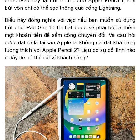
chiếc iPad này lại chỉ hỗ trợ cho Apple Pencil 1, loại
bút vốn chỉ có thể sạc thông qua cổng Lightning.
Điều này đồng nghĩa với việc nếu bạn muốn sử dụng
bút cho iPad Gen 10 thì bắt buộc sẽ phải bỏ ra thêm
một khoản tiền để sắm cổng chuyển đổi. Và câu hỏi
được đặt ra là tại sao Apple lại không cài đặt khả năng
tương thích với Apple Pencil 2? Liệu có sự cố tình nào
ở đây để có thể rút ví khách hàng?