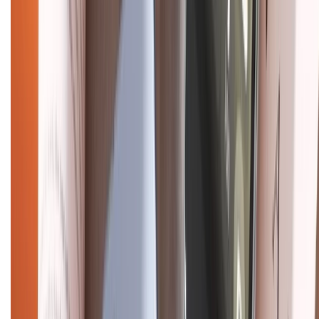
Bảo hành mở rộng
Chính sách dùng sản phẩm 7 ngày miễn phí
Chính sách đổi trả
Chính sách bảo hành
Chính sách bảo mật thông tin
Chính sách kiểm hàng
HỖ TRỢ THANH TOÁN