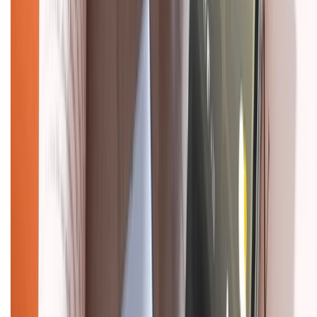
Liên hệ hợp tác
Hệ thống cửa hàng bán lẻ
Về trang chủ
Hỗ trợ khách hàng
Mua hàng trả góp
Mua hàng online
Dịch vụ bảo hành mở rộng
Hình thức thanh toán
Tra cứu bảo hành
Tra cứu điểm XTMember
Hướng dẫn mua hàng trả góp
Dịch vụ bán hàng B2B
Chính sách