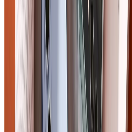
Pro Max
iPhone 15
Điện thoại Samsung
Samsung S26
Ultra
Samsung S26
Samsung S25
iPhone cũ
iPhone 17
cũ
iPhone 16 cũ
iPhone 16 Pro Max cũ
Copyright @2012 HỘ KINH DOANH CỬA HÀNG ĐIỆN THOẠI DI ĐỘNG
XTMOBILE. Số GPKD: 41A8052143 – Cấp ngày 11/05/2023. Địa chỉ: 50
Trần Quang Khải, Phường Tân Định, Quận 1, TP.HCM. Điện thoại:
1800.6229 (Miễn Phí)
Email: xtmobile.sg@gmail.com. Chịu trách nhiệm nội dung: Lê Xuân
Hoà