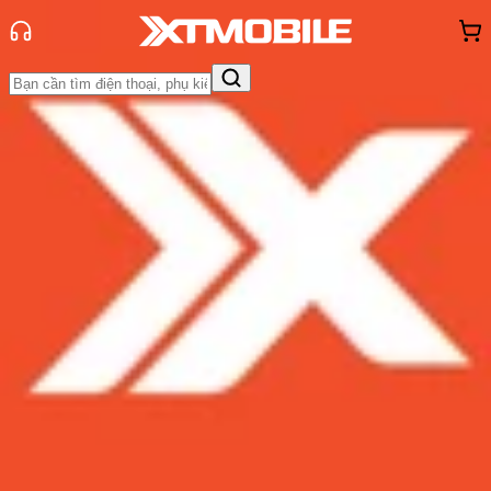
Trang chủ
Tin tức
Đánh Giá - Trên Tay
Tin Mới
Đánh Giá - Trên Tay
So Sánh
Tư vấn
Khuyến
mãi
Thủ thuật
Hỏi đáp
App - Game
Thông báo
Khách
hàng - Sự kiện
Đánh giá từ chuyên gia: Cảm nhận
về iPad Gen 10 sau hai tuần sử dụng
Admin
Ngày đăng:
10/11/2022
Cập nhật:
10/11/2022