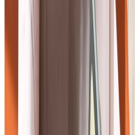
Bán hàng doanh nghiệp B2B:
088.99999.22
HỖ TRỢ THANH TOÁN