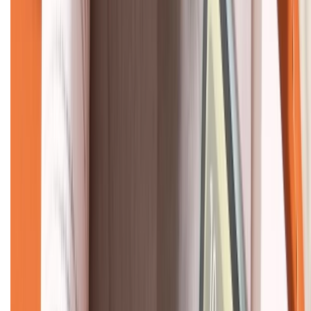
KẾT NỐI VỚI CHÚNG TÔI
CHỨNG NHẬN