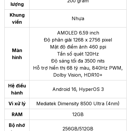
200 gram
lượng
Khung
Nhựa
viền
AMOLED 6.59 inch
Độ phân giải 1268 x 2756 pixel
Mật độ điểm ảnh 460 ppi
Màn
Tần số quét 120Hz
hình
Độ sáng tối đa 3500 nits
Hỗ trợ hiển thị 68 tỷ màu, 840Hz PWM,
Dolby Vision, HDR10+
Hệ điều
Android 16, HyperOS 3
hành
Vi xử lý
Mediatek Dimensity 8500 Ultra (4nm)
RAM
12GB
Bộ nhớ
256GB/512GB