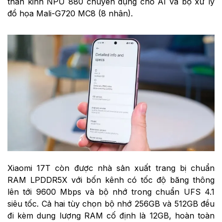
thần kinh NPU 880 chuyên dụng cho AI và bộ xử lý
đồ họa Mali-G720 MC8 (8 nhân).
Xiaomi 17T còn được nhà sản xuất trang bị chuẩn
RAM LPDDR5X với bốn kênh có tốc độ băng thông
lên tới 9600 Mbps và bộ nhớ trong chuẩn UFS 4.1
siêu tốc. Cả hai tùy chọn bộ nhớ 256GB và 512GB đều
đi kèm dung lượng RAM cố định là 12GB, hoàn toàn