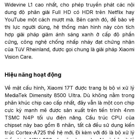
Widevine L1 cao nhất, cho phép truyền phát các nội
dung độ phân giải Full HD có HDR trên Netflix hay
YouTube một cách mượt mà. Bên cạnh đó, để bảo vệ
thị lực người dùng, hệ thống màn hình này còn tích
hợp giải pháp giảm ánh sáng xanh ở cấp độ phần
cứng, công nghệ chống nhấp nháy đạt chứng nhận
của TüV Rheinland, được gọi chung là giải pháp Xiaomi
Vision Care.
Hiệu năng hoạt động
Về mặt cấu hình, Xiaomi 17T được trang bị bộ vi xử lý
MediaTek Dimensity 8500 Ultra. Dù không nằm trong
phân khúc chip cao cấp nhất, đây vẫn là một con chip
cực kỳ mạnh mẽ được sản xuất trên tiến trình 4nm
TSMC N4P tối ưu điện năng. Cấu trúc CPU của
chipset này bao gồm 8 nhân, tất cả đều sử dụng kiến
trúc Cortex-A725 thế hệ mới. Đi kèm với đó là bộ xử lý