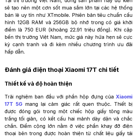
Tại thị trường Việt Nam, dòng sản phẩm này dự kiến
sẽ tạo nên một cơn sốt mua sắm lớn tại các hệ thống
bán lẻ uy tín như XTmobile. Phiên bản tiêu chuẩn cấu
hình 12GB RAM và 256GB bộ nhớ trong có giá khởi
điểm là 750 EUR (khoảng 22.91 triệu đồng). Khi cập
bến thị trường Việt Nam, mức giá này hứa hẹn sẽ cực
kỳ cạnh tranh và đi kèm nhiều chương trình ưu đãi
hấp dẫn.
Đánh giá điện thoại Xiaomi 17T chi tiết
Thiết kế và độ hoàn thiện
Trải nghiệm ban đầu với phần hộp đựng của
Xiaomi
17T 5G
mang lại cảm giác rất quen thuộc. Thiết bị
được đóng gói trong một chiếc hộp giấy tông màu
trắng tối giản, có kết cấu hai mảnh dày dặn và chắc
chắn. Điểm cộng lớn nằm ở việc phần khay đỡ điện
thoại bên trong được hoàn thiện từ chất liệu giấy tái