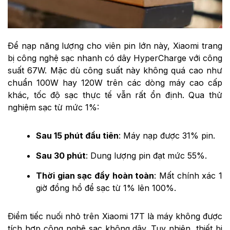
Để nạp năng lượng cho viên pin lớn này, Xiaomi trang
bị công nghệ sạc nhanh có dây HyperCharge với công
suất 67W. Mặc dù công suất này không quá cao như
chuẩn 100W hay 120W trên các dòng máy cao cấp
khác, tốc độ sạc thực tế vẫn rất ổn định. Qua thử
nghiệm sạc từ mức 1%:
Sau 15 phút đầu tiên
: Máy nạp được 31% pin.
Sau 30 phút
: Dung lượng pin đạt mức 55%.
Thời gian sạc đầy hoàn toàn
: Mất chính xác 1
giờ đồng hồ để sạc từ 1% lên 100%.
Điểm tiếc nuối nhỏ trên Xiaomi 17T là máy không được
tích hợp công nghệ sạc không dây. Tuy nhiên, thiết bị