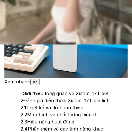
Theo dõi XTMobile trên
Xem nhanh
Ẩn
1
Giới thiệu tổng quan về Xiaomi 17T 5G
2
Đánh giá điện thoại Xiaomi 17T chi tiết
2.1
Thiết kế và độ hoàn thiện
2.2
Màn hình và chất lượng hiển thị
2.3
Hiệu năng hoạt động
2.4
Phần mềm và các tính năng khác