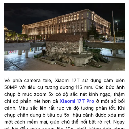
Về phía camera tele, Xiaomi 17T sử dụng cảm biến
50MP với tiêu cự tương đương 115 mm. Các bức ảnh
chụp ở mức zoom 5x có độ sắc nét kinh ngạc, thậm
chí có phần nét hơn cả
Xiaomi 17T Pro
ở một số bối
cảnh. Màu sắc lên rất rực và độ tương phản tốt. Khi
chụp chân dung ở tiêu cự 5x, hậu cảnh được xóa mờ
một cách mềm mại, giúp chủ thể nổi bật rõ rệt. Ngay
cả khi đẩy mức zoom lên 10x, chất lượng ảnh chụp