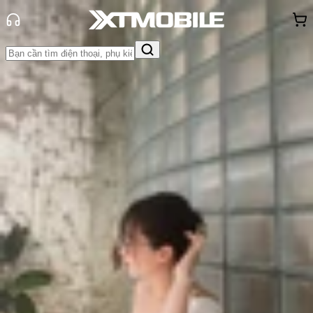
Trang chủ
Tin tức
Đánh Giá - Trên Tay
Tin Mới
Đánh Giá - Trên Tay
So Sánh
Tư vấn
Khuyến
mãi
Thủ thuật
Hỏi đáp
App - Game
Thông báo
Khách
hàng - Sự kiện
Đánh giá Xiaomi 17T: Liệu có xứng
danh 'flagship killer'?
Triệu Vy
Ngày đăng:
29/05/2026
Cập nhật:
05/06/2026