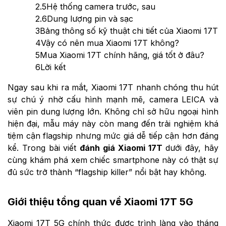
2.5
Hệ thống camera trước, sau
2.6
Dung lượng pin và sạc
3
Bảng thông số kỹ thuật chi tiết của Xiaomi 17T
4
Vậy có nên mua Xiaomi 17T không?
5
Mua Xiaomi 17T chính hãng, giá tốt ở đâu?
6
Lời kết
Ngay sau khi ra mắt, Xiaomi 17T nhanh chóng thu hút
sự chú ý nhờ cấu hình mạnh mẽ, camera LEICA và
viên pin dung lượng lớn. Không chỉ sở hữu ngoại hình
hiện đại, mẫu máy này còn mang đến trải nghiệm khá
tiệm cận flagship nhưng mức giá dễ tiếp cận hơn đáng
kể. Trong bài viết
đánh giá Xiaomi 17T
dưới đây, hãy
cùng khám phá xem chiếc smartphone này có thật sự
đủ sức trở thành “flagship killer” nổi bật hay không.
Giới thiệu tổng quan về Xiaomi 17T 5G
Xiaomi 17T 5G chính thức được trình làng vào tháng