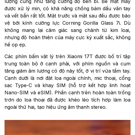
lượng cũng như tăng cường độ bền bỉ. Bề mặt máy
được xử lý mịn, có khả năng chống bám dấu vân tay
và vết bẩn rất tốt. Mặt trước và mặt sau đều được bảo
vệ bởi kính cường lực Corning Gorilla Glass 7i. Dù
không mang lại cảm giác sang chảnh từ kim loại,
nhưng độ hoàn thiện của máy cực kỳ xuất sắc, không
hề ọp ẹp.
Các phím bấm vật lý trên Xiaomi 17T được bố trí tập
trung toàn bộ ở cạnh phải, với phím nguồn và cụm
tăng giảm âm lượng có độ nảy tốt, ở vị trí vừa tầm tay.
Cạnh dưới là nơi đặt loa ngoài chính, mic thoại, cổng
sạc Type-C và khay SIM (hỗ trợ kết hợp linh hoạt
Nano-SIM và eSIM). Phần cạnh trên hoàn toàn trống
trơn do loa thoại đã được khéo léo tích hợp làm loa
ngoài thứ hai, tạo hiệu ứng âm thanh stereo.