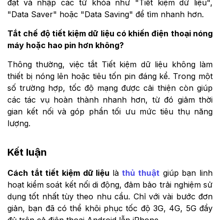
đặt và nhập các từ khóa như "Tiết kiệm dữ liệu",
"Data Saver" hoặc "Data Saving" để tìm nhanh hơn.
Tắt chế độ tiết kiệm dữ liệu có khiến điện thoại nóng
máy hoặc hao pin hơn không?
Thông thường, việc tắt Tiết kiệm dữ liệu không làm
thiết bị nóng lên hoặc tiêu tốn pin đáng kể. Trong một
số trường hợp, tốc độ mạng được cải thiện còn giúp
các tác vụ hoàn thành nhanh hơn, từ đó giảm thời
gian kết nối và góp phần tối ưu mức tiêu thụ năng
lượng.
Kết luận
Cách tắt tiết kiệm dữ liệu
là
thủ thuật
giúp bạn linh
hoạt kiểm soát kết nối di động, đảm bảo trải nghiệm sử
dụng tốt nhất tùy theo nhu cầu. Chỉ với vài bước đơn
giản, bạn đã có thể khôi phục tốc độ 3G, 4G, 5G đầy
đủ trên cả điện thoại Android lẫn iPhone.