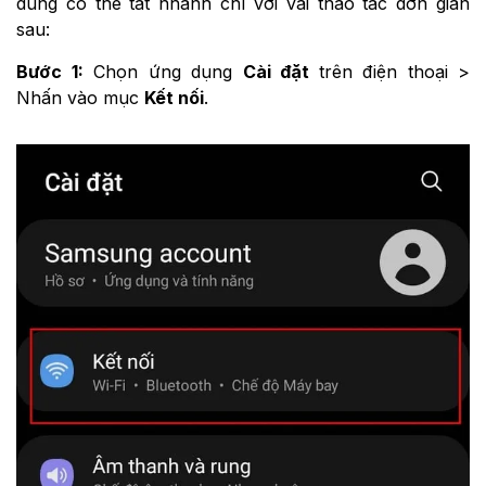
dùng có thể tắt nhanh chỉ với vài thao tác đơn giản
sau:
Bước 1:
Chọn ứng dụng
Cài đặt
trên điện thoại >
Nhấn vào mục
Kết nối
.