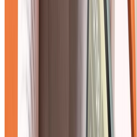
Dịch vụ bảo hành mở rộng
Hình thức thanh toán
Tra cứu bảo hành
Tra cứu điểm XTMember
Hướng dẫn mua hàng trả góp
Dịch vụ bán hàng B2B
Chính sách
Bảo hành mở rộng
Chính sách dùng sản phẩm 7 ngày miễn phí
Chính sách đổi trả
Chính sách bảo hành
Chính sách bảo mật thông tin