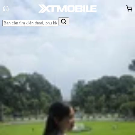
Trang chủ
Tin tức
Thủ thuật
Tin Mới
Đánh Giá - Trên Tay
So Sánh
Tư vấn
Khuyến
mãi
Thủ thuật
Hỏi đáp
App - Game
Thông báo
Khách
hàng - Sự kiện
Cách tắt tiết kiệm dữ liệu 3G, 4G,
5G trên điện thoại Android, iPhone
chi tiết
Hồng Huệ
Ngày đăng:
17/06/2026