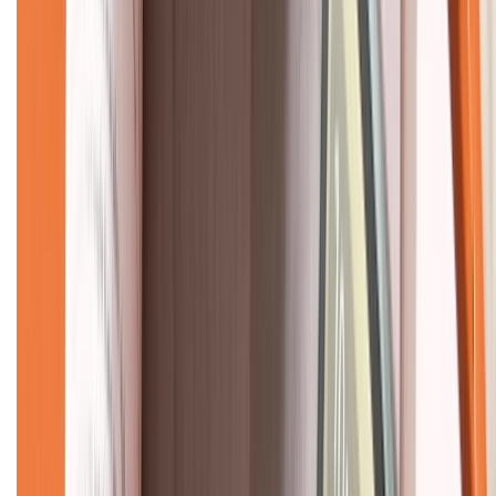
Về chúng tôi
Giới thiệu về XTMobile
Liên hệ hợp tác
Hệ thống cửa hàng bán lẻ
Về trang chủ
Hỗ trợ khách hàng
Mua hàng trả góp
Mua hàng online