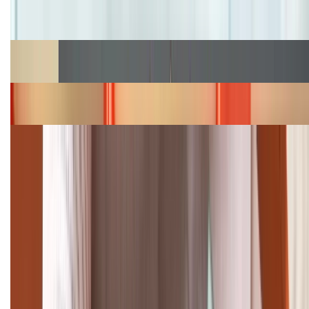
Cập nhật bảng giá iPhone năm 2026: Giá tốt, ưu đãi
hấp dẫn
Cập nhật bảng giá Galaxy S23 (Plus, Ultra) cũ, mới
năm 2026
Bảng giá iPhone 15 cập nhật mới nhất tháng
08/2026
Cập nhật bảng giá điện thoại Samsung tháng 8:
Giảm đến 15.49 triệu
TỔNG ĐÀI HỖ TRỢ
(08H30 - 21H30)
Tư vấn mua hàng (miễn phí):
1800.6229
Khiếu nại - Góp ý: