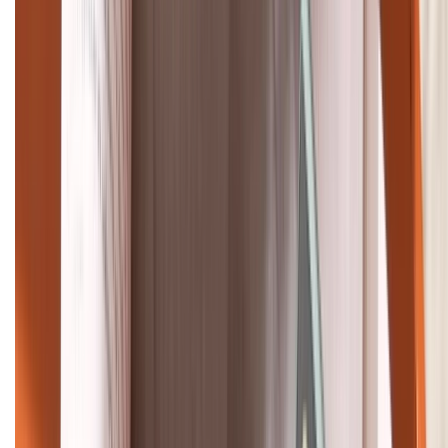
088.99999.33
Bán hàng doanh nghiệp B2B:
088.99999.22
HỖ TRỢ THANH TOÁN