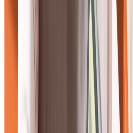
KẾT NỐI VỚI CHÚNG TÔI
CHỨNG NHẬN