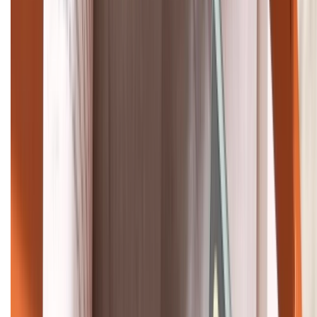
Bán hàng doanh nghiệp B2B:
088.99999.22
HỖ TRỢ THANH TOÁN