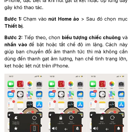
iPhone, đặc biệt là khi nút gạt bị kẹt hoặc ốp lưng dày
gây khó thao tác.
Bước 1:
Chạm vào
nút Home ảo
> Sau đó chọn mục
Thiết bị
.
Bước 2:
Tiếp theo, chọn
biểu tượng chiếc chuông
và
nhấn vào
để bật hoặc tắt chế độ im lặng. Cách này
giúp bạn chuyển đổi âm thanh tức thì mà không cần
dùng đến thanh gạt âm lượng, hạn chế tình trạng lờn,
kẹt hoặc liệt nút trên iPhone.