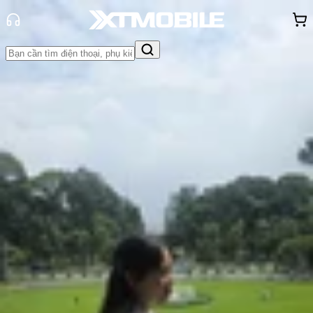
Trang chủ
Tin tức
Thủ thuật
Tin Mới
Đánh Giá - Trên Tay
So Sánh
Tư vấn
Khuyến
mãi
Thủ thuật
Hỏi đáp
App - Game
Thông báo
Khách
hàng - Sự kiện
Hướng dẫn cách tắt chế độ im lặng
trên iPhone nhanh chóng, dễ dàng
Hồng Huệ
Ngày đăng:
17/11/2025
Cập nhật:
17/11/2025