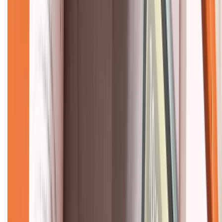
Về chúng tôi
Giới thiệu về XTMobile
Liên hệ hợp tác
Hệ thống cửa hàng bán lẻ
Về trang chủ
Hỗ trợ khách hàng
Mua hàng trả góp
Mua hàng online
Dịch vụ bảo hành mở rộng