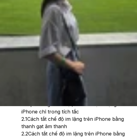
Theo dõi XTMobile trên
Xem nhanh
Ẩn
1
Vì sao cần tắt chế độ im lặng trên iPhone?
2
Top những cách bật/ tắt chế độ im lặng trên
iPhone chỉ trong tích tắc
2.1
Cách tắt chế độ im lặng trên iPhone bằng
thanh gạt âm thanh
2.2
Cách tắt chế độ im lặng trên iPhone bằng