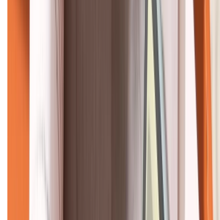
KẾT NỐI VỚI CHÚNG TÔI
CHỨNG NHẬN