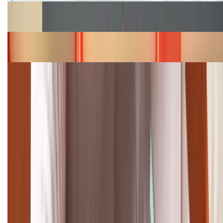
Cập nhật bảng giá Galaxy S23 (Plus, Ultra) cũ, mới
năm 2026
Bảng giá iPhone 15 cập nhật mới nhất tháng
08/2026
Cập nhật bảng giá điện thoại Samsung tháng 8:
Giảm đến 15.49 triệu
TỔNG ĐÀI HỖ TRỢ
(08H30 - 21H30)
Tư vấn mua hàng (miễn phí):
1800.6229
Khiếu nại - Góp ý:
088.99999.33