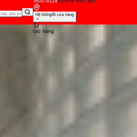
1800 6229
Hotline miễn phí
Hệ thống
06 cửa hàng
Giỏ hàng
ến mãi
Thủ thuật
Hỏi đáp
App - Game
Thông báo
Khách hàng 
quay time-lapse trên điện th