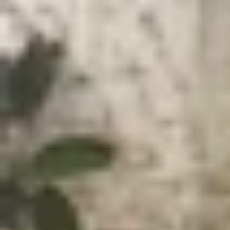
Xem nhanh
Ẩn
1
Hướng dẫn cách quay time-lapse trên điệ
1.1
Time-lapse là gì?
1.2
Ứng dụng của quay Time-lapse
1.3
Cách quay Time-lapse trên điện thoại
1.4
Lời kết
Hướng dẫn cách quay time-lapse trên 
Trong thời đại công nghệ số, việc ghi lại những
phim trên
điện thoại
, kỹ thuật time-lapse đã tr
iPhone và Android một cách đơn giản mà hiệu quả
Time-lapse là gì?
Time-lapse, hay còn gọi là tua nhanh thời gian, 