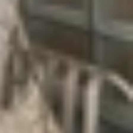
thời gian nhất định (thường là vài giây), sau đó
 như hoàng hôn, đám mây trôi, hay quá trình xây