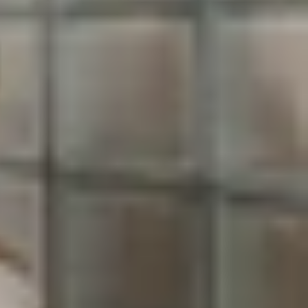
Đặc biệt, với sự phổ biến của các tính năng quay
-lapse là gì? Làm thế nào để quay time-lapse trên
hé!
n diễn ra trong thời gian dài thành một đoạn phim