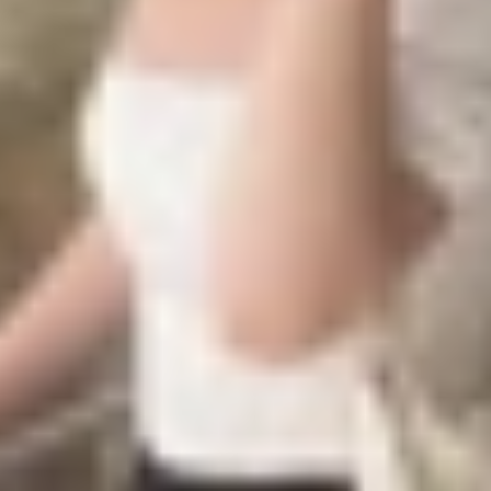
ờng, time-lapse chụp từng khung hình cách nhau một khoảng 
Kết quả là bạn có thể xem được sự thay đổi của cảnh vật
phút.