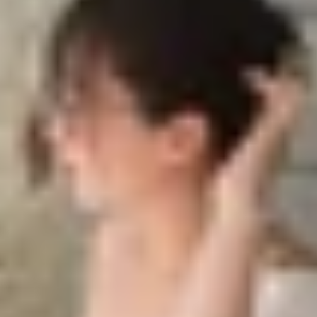
n thoại iPhone và Android
điện thoại iPhone và Android
 khoảnh khắc đẹp của cuộc sống không còn là điều xa xỉ. 
ở thành một xu hướng được nhiều người yêu thích. Vậy time
? Hãy cùng XTmobile khám phá chi tiết qua bài viết này n
là một kỹ thuật quay video đặc biệt giúp "nén" những sự kiệ