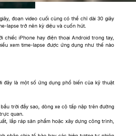
giây, đoạn video cuối cùng có thể chỉ dài 30 giây
me-lapse trở nên kỳ diệu và cuốn hút.
i chiếc iPhone hay điện thoại Android trong tay,
 hiểu xem time-lapse được ứng dụng như thế nào
ới đây là một số ứng dụng phổ biến của kỹ thuật
 bầu trời đầy sao, dòng xe cộ tấp nập trên đường
trực quan.
xuất, lắp ráp sản phẩm hoặc xây dựng công trình,
rình phân chia tế bào hay các hiện tượng tự nhiên