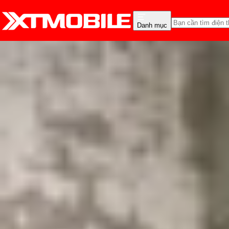
Danh mục
Trang chủ
Tin tức
Thủ thuật
Tin Mới
Đánh Giá - Trên Tay
So Sánh
Tư vấn
Khuy
Time-lapse là gì? Cách 
Triệu Vy
Ngày đăng:
12/03/2025
Cập nhật:
12/03/2025
Theo dõi XTMobile trên