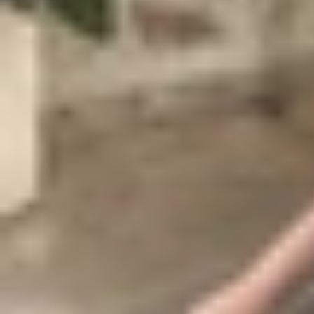
ngắn. Thay vì quay liên tục như video thông thư
ghép lại để tạo thành một đoạn video mượt mà. 
dựng một công trình, chỉ trong vài giây hoặc vài 