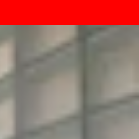
- Sự kiện
oại iPhone và Android