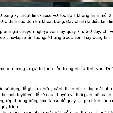
ờ bằng kỹ thuật time-lapse với tốc độ 1 khung hình mỗi 2 
rời ở đỉnh cao đến khi khuất bóng. Đây chính là điều làm ti
 ảnh gia chuyên nghiệp với máy quay xịn. Giờ đây, chỉ vớ
eo time-lapse ấn tượng. Nhưng trước tiên, hãy cùng tìm
 còn mang lại giá trị thực tiễn trong nhiều lĩnh vực. Dư
ợc sử dụng để ghi lại những cảnh thiên nhiên đẹp mắt như
là cách tuyệt vời để kể câu chuyện về thời gian một cách 
nghiệp thường dùng time-lapse để quay lại quá trình sản 
quy trình.
 time-lapse giúp ghi lại sự phát triển của thực vật, quá t