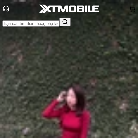
Trang chủ
Tin tức
Thủ thuật
Tin Mới
Đánh Giá - Trên Tay
So Sánh
Tư vấn
Khuyến
mãi
Thủ thuật
Hỏi đáp
App - Game
Thông báo
Khách
hàng - Sự kiện
Hướng dẫn cách giải phóng dung
lượng Zalo trên iPhone để tiết kiệm
bộ nhớ
Anh Thư
Ngày đăng:
03/10/2025