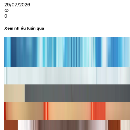
29/07/2026
0
Xem nhiều tuần qua
Tư vấn
Bảng giá iPhone cũ mới nhất trong tháng 8 năm
2026, giá siêu hấp dẫn
Cập nhật bảng giá iPhone năm 2026: Giá tốt, ưu đãi
hấp dẫn
Cập nhật bảng giá Galaxy S23 (Plus, Ultra) cũ, mới
năm 2026
Bảng giá iPhone 15 cập nhật mới nhất tháng
08/2026
Cập nhật bảng giá điện thoại Samsung tháng 8:
Giảm đến 15.49 triệu