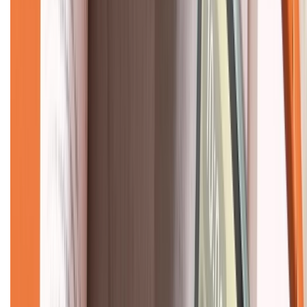
Giới thiệu về XTMobile
Liên hệ hợp tác
Hệ thống cửa hàng bán lẻ
Về trang chủ
Hỗ trợ khách hàng
Mua hàng trả góp
Mua hàng online
Dịch vụ bảo hành mở rộng
Hình thức thanh toán
Tra cứu bảo hành
Tra cứu điểm XTMember
Hướng dẫn mua hàng trả góp
Dịch vụ bán hàng B2B