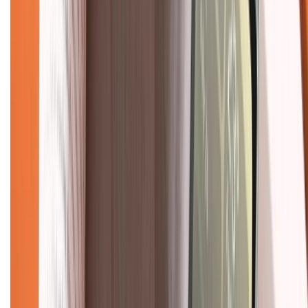
Trung tâm bảo hành:
028.710.89898
(08h30 - 21h00)
KẾT NỐI VỚI CHÚNG TÔI
Về chúng tôi
Giới thiệu về XTMobile
Liên hệ hợp tác
Hệ thống cửa hàng bán lẻ
Về trang chủ
Hỗ trợ khách hàng
Mua hàng trả góp