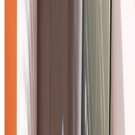
Mua hàng online
Dịch vụ bảo hành mở rộng
Hình thức thanh toán
Tra cứu bảo hành
Tra cứu điểm XTMember
Hướng dẫn mua hàng trả góp
Dịch vụ bán hàng B2B
Chính sách
Bảo hành mở rộng
Chính sách dùng sản phẩm 7 ngày miễn phí
Chính sách đổi trả
Chính sách bảo hành