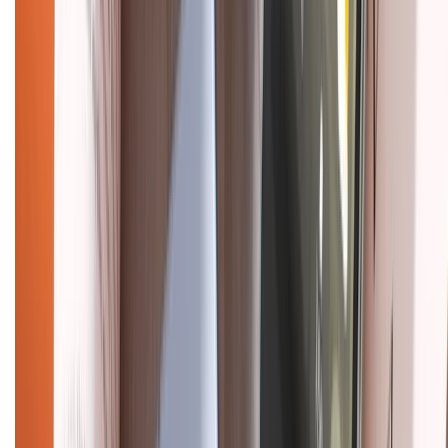
CHỨNG NHẬN
Điện thoại iPhone
iPhone 17 Pro Max
iPhone 17
Pro
iPhone 17
iPhone 16
iPhone 16 Pro Max
iPhone 15
Pro Max
iPhone 15
Điện thoại Samsung
Samsung S26
Ultra
Samsung S26
Samsung S25
iPhone cũ
iPhone 17
cũ
iPhone 16 cũ
iPhone 16 Pro Max cũ
Copyright @2012 HỘ KINH DOANH CỬA HÀNG ĐIỆN THOẠI DI ĐỘNG
XTMOBILE. Số GPKD: 41A8052143 – Cấp ngày 11/05/2023. Địa chỉ: 50
Trần Quang Khải, Phường Tân Định, Quận 1, TP.HCM. Điện thoại:
1800.6229 (Miễn Phí)
Email: xtmobile.sg@gmail.com. Chịu trách nhiệm nội dung: Lê Xuân