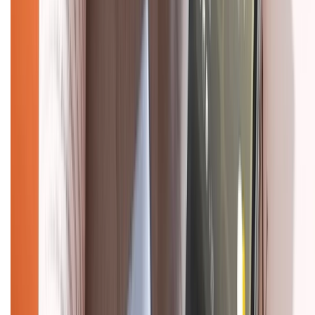
Chính sách bảo mật thông tin
Chính sách kiểm hàng
HỖ TRỢ THANH TOÁN