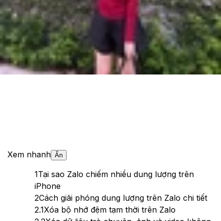
Cập nhật:
03/10/2025
Theo dõi XTMobile trên
Xem nhanh
Ẩn
1
Tại sao Zalo chiếm nhiều dung lượng trên
iPhone
2
Cách giải phóng dung lượng trên Zalo chi tiết
2.1
Xóa bộ nhớ đệm tạm thời trên Zalo