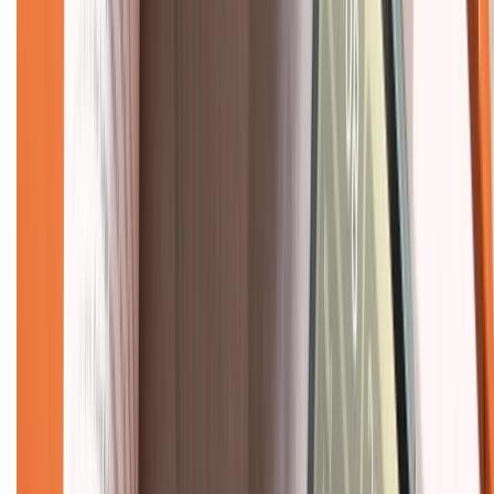
Chính sách
Bảo hành mở rộng
Chính sách dùng sản phẩm 7 ngày miễn phí
Chính sách đổi trả
Chính sách bảo hành
Chính sách bảo mật thông tin
Chính sách kiểm hàng
TỔNG ĐÀI HỖ TRỢ
Tư vấn mua hàng (miễn phí):
1800.6229
(08h30 - 21h30)
Khiếu nại - Góp ý:
088.99999.33
(09h00 - 18h00)