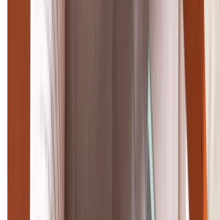
TỔNG ĐÀI HỖ TRỢ
(08H30 - 21H30)
Tư vấn mua hàng (miễn phí):
1800.6229
Khiếu nại - Góp ý:
088.99999.33
Bán hàng doanh nghiệp B2B:
088.99999.22
HỖ TRỢ THANH TOÁN