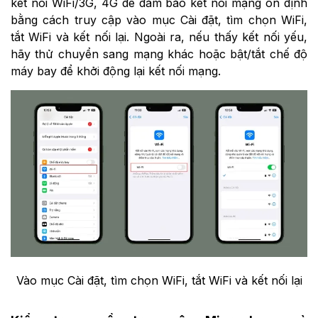
kết nối WiFi/3G, 4G để đảm bảo kết nối mạng ổn định
bằng cách truy cập vào mục Cài đặt, tìm chọn WiFi,
tắt WiFi và kết nối lại. Ngoài ra, nếu thấy kết nối yếu,
hãy thử chuyển sang mạng khác hoặc bật/tắt chế độ
máy bay để khởi động lại kết nối mạng.
Vào mục Cài đặt, tìm chọn WiFi, tắt WiFi và kết nối lại