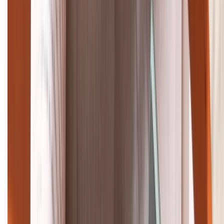
Tư vấn mua hàng (miễn phí):
1800.6229
Khiếu nại - Góp ý:
088.99999.33
Bán hàng doanh nghiệp B2B:
088.99999.22
HỖ TRỢ THANH TOÁN