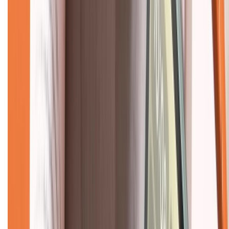
Hỗ trợ khách hàng
Mua hàng trả góp
Mua hàng online
Dịch vụ bảo hành mở rộng
Hình thức thanh toán
Tra cứu bảo hành
Tra cứu điểm XTMember
Hướng dẫn mua hàng trả góp
Dịch vụ bán hàng B2B
Chính sách
Bảo hành mở rộng
Chính sách dùng sản phẩm 7 ngày miễn phí