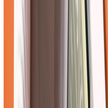
Chính sách đổi trả
Chính sách bảo hành
Chính sách bảo mật thông tin
Chính sách kiểm hàng
TỔNG ĐÀI HỖ TRỢ
Tư vấn mua hàng (miễn phí):
1800.6229
(08h30 - 21h30)
Khiếu nại - Góp ý:
088.99999.33
(09h00 - 18h00)
Trung tâm bảo hành:
028.710.89898
(08h30 - 21h00)