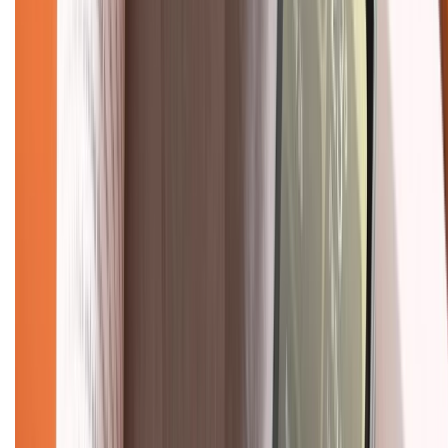
KẾT NỐI VỚI CHÚNG TÔI
Về chúng tôi
Giới thiệu về XTMobile
Liên hệ hợp tác
Hệ thống cửa hàng bán lẻ
Về trang chủ
Hỗ trợ khách hàng
Mua hàng trả góp
Mua hàng online
Dịch vụ bảo hành mở rộng
Hình thức thanh toán