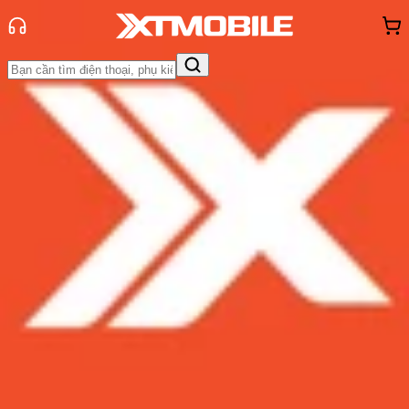
Trang chủ
Tin tức
Thủ thuật
Tin Mới
Đánh Giá - Trên Tay
So Sánh
Tư vấn
Khuyến
mãi
Thủ thuật
Hỏi đáp
App - Game
Thông báo
Khách
hàng - Sự kiện
Zalo bị lỗi không gọi được - Nguyên
nhân và cách khắc phục hiệu quả
Admin
Ngày đăng:
26/09/2024
Cập nhật:
26/09/2024