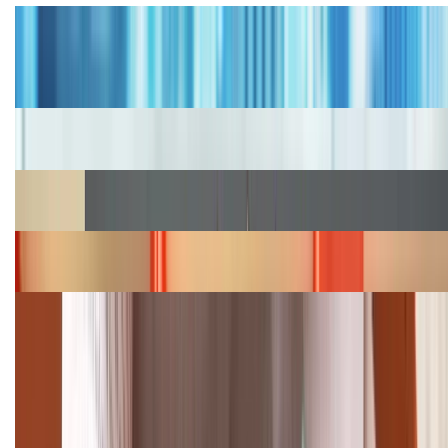
Tư vấn
Bảng giá iPhone cũ mới nhất trong tháng 8 năm
2026, giá siêu hấp dẫn
Cập nhật bảng giá iPhone năm 2026: Giá tốt, ưu đãi
hấp dẫn
Cập nhật bảng giá Galaxy S23 (Plus, Ultra) cũ, mới
năm 2026
Bảng giá iPhone 15 cập nhật mới nhất tháng
08/2026
Cập nhật bảng giá điện thoại Samsung tháng 8:
Giảm đến 15.49 triệu
TỔNG ĐÀI HỖ TRỢ
(08H30 - 21H30)