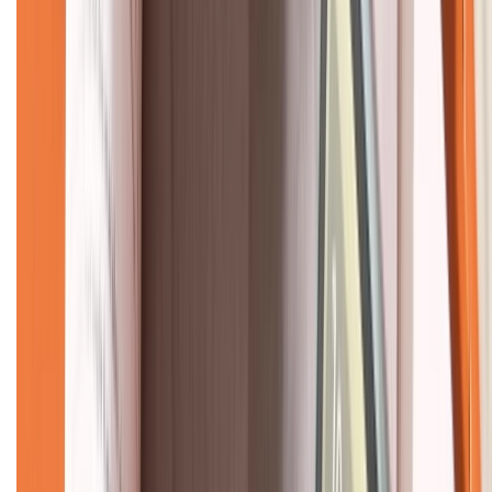
CHỨNG NHẬN
Về chúng tôi
Giới thiệu về XTMobile
Liên hệ hợp tác
Hệ thống cửa hàng bán lẻ
Về trang chủ