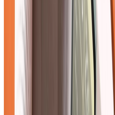
Dịch vụ bán hàng B2B
Chính sách
Bảo hành mở rộng
Chính sách dùng sản phẩm 7 ngày miễn phí
Chính sách đổi trả
Chính sách bảo hành
Chính sách bảo mật thông tin
Chính sách kiểm hàng
TỔNG ĐÀI HỖ TRỢ
Tư vấn mua hàng (miễn phí):
1800.6229
(08h30 - 21h30)
Khiếu nại - Góp ý: