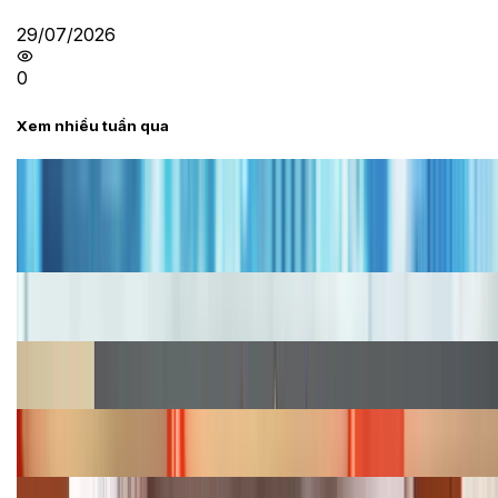
29/07/2026
0
Xem nhiều tuần qua
Tư vấn
Bảng giá iPhone cũ mới nhất trong tháng 8 năm
2026, giá siêu hấp dẫn
Cập nhật bảng giá iPhone năm 2026: Giá tốt, ưu đãi
hấp dẫn
Cập nhật bảng giá Galaxy S23 (Plus, Ultra) cũ, mới
năm 2026
Bảng giá iPhone 15 cập nhật mới nhất tháng
08/2026
Cập nhật bảng giá điện thoại Samsung tháng 8: