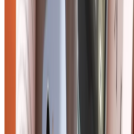
CHỨNG NHẬN
Điện thoại iPhone
iPhone 17 Pro Max
iPhone 17
Pro
iPhone 17
iPhone 16
iPhone 16 Pro Max
iPhone 15
Pro Max
iPhone 15
Điện thoại Samsung
Samsung S26
Ultra
Samsung S26
Samsung S25
iPhone cũ
iPhone 17
cũ
iPhone 16 cũ
iPhone 16 Pro Max cũ
Copyright @2012 HỘ KINH DOANH CỬA HÀNG ĐIỆN THOẠI DI ĐỘNG
XTMOBILE. Số GPKD: 41A8052143 – Cấp ngày 11/05/2023. Địa chỉ: 50
Trần Quang Khải, Phường Tân Định, Quận 1, TP.HCM. Điện thoại:
1800.6229 (Miễn Phí)