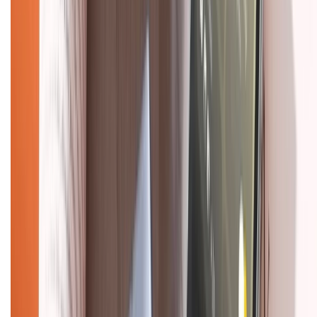
Mua hàng trả góp
Mua hàng online
Dịch vụ bảo hành mở rộng
Hình thức thanh toán
Tra cứu bảo hành
Tra cứu điểm XTMember
Hướng dẫn mua hàng trả góp
Dịch vụ bán hàng B2B
Chính sách
Bảo hành mở rộng
Chính sách dùng sản phẩm 7 ngày miễn phí
Chính sách đổi trả
Chính sách bảo hành