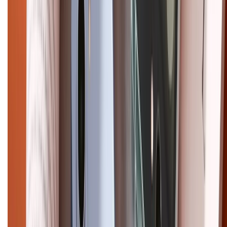
Email: xtmobile.sg@gmail.com. Chịu trách nhiệm nội dung: Lê Xuân
Hoà