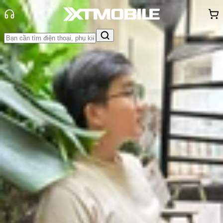
Trang chủ
Tin tức
Thủ thuật
Tin Mới
Đánh Giá - Trên Tay
So Sánh
Tư vấn
Khuyến
mãi
Thủ thuật
Hỏi đáp
App - Game
Thông báo
Khách
hàng - Sự kiện
7 Cách chống virus cho điện thoại
mới nhất - hiệu quả nhất
Vũ Hảo
Ngày đăng:
08/08/2024
Cập nhật:
08/08/2024