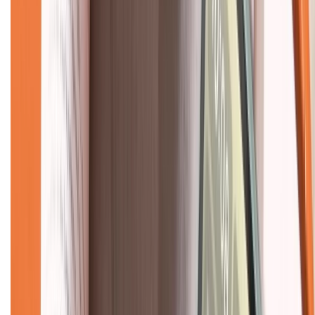
Giới thiệu về XTMobile
Liên hệ hợp tác
Hệ thống cửa hàng bán lẻ
Về trang chủ
Hỗ trợ khách hàng
Mua hàng trả góp
Mua hàng online
Dịch vụ bảo hành mở rộng
Hình thức thanh toán
Tra cứu bảo hành
Tra cứu điểm XTMember
Hướng dẫn mua hàng trả góp