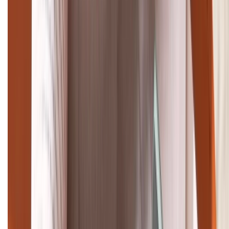
Giảm đến 15.49 triệu
TỔNG ĐÀI HỖ TRỢ
(08H30 - 21H30)
Tư vấn mua hàng (miễn phí):
1800.6229
Khiếu nại - Góp ý:
088.99999.33
Bán hàng doanh nghiệp B2B:
088.99999.22