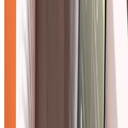
088.99999.33
(09h00 - 18h00)
Trung tâm bảo hành:
028.710.89898
(08h30 - 21h00)
KẾT NỐI VỚI CHÚNG TÔI
Về chúng tôi
Giới thiệu về XTMobile
Liên hệ hợp tác
Hệ thống cửa hàng bán lẻ
Về trang chủ
Hỗ trợ khách hàng