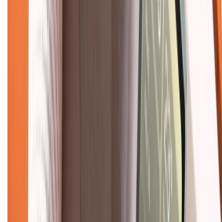
Hệ thống cửa hàng bán lẻ
Về trang chủ
Hỗ trợ khách hàng
Mua hàng trả góp
Mua hàng online
Dịch vụ bảo hành mở rộng
Hình thức thanh toán
Tra cứu bảo hành
Tra cứu điểm XTMember
Hướng dẫn mua hàng trả góp
Dịch vụ bán hàng B2B
Chính sách
Bảo hành mở rộng