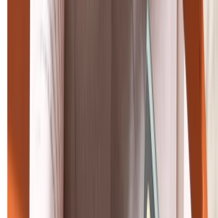
(08H30 - 21H30)
Tư vấn mua hàng (miễn phí):
1800.6229
Khiếu nại - Góp ý:
088.99999.33
Bán hàng doanh nghiệp B2B:
088.99999.22
HỖ TRỢ THANH TOÁN