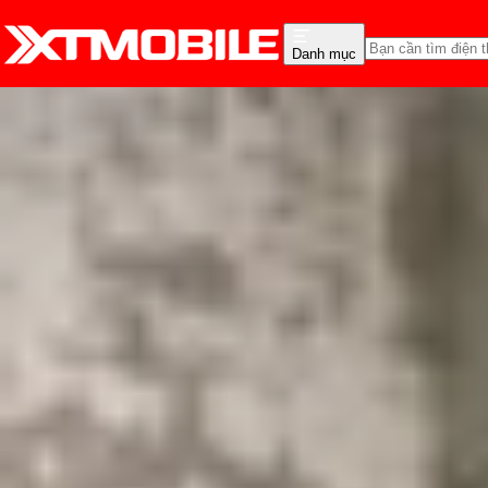
Danh mục
Trang chủ
Tin tức
Thủ thuật
Tin Mới
Đánh Giá - Trên Tay
So Sánh
Tư vấn
Khuy
Apple Watch sạc không 
Triệu Vy
Ngày đăng:
18/11/2025
Cập nhật:
18/11/2025
Theo dõi XTMobile trên