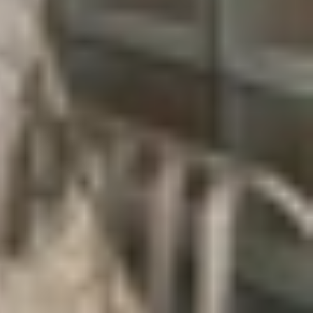
 giữa đồng hồ và đế sạc. Bộ sạc từ tính bị hỏng,
hận nguồn điện ổn định. Bụi bẩn và mồ hôi bám ở
t đầu quá trình sạc.