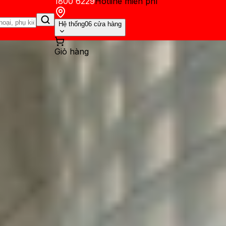
1800 6229
Hotline miễn phí
Hệ thống
06 cửa hàng
Giỏ hàng
ến mãi
Thủ thuật
Hỏi đáp
App - Game
Thông báo
Khách hàng 
vào pin: Nguyên nhân và cá