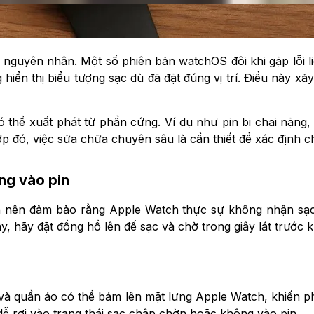
à nguyên nhân. Một số phiên bản watchOS đôi khi gặp lỗi 
hiển thị biểu tượng sạc dù đã đặt đúng vị trí. Điều này xảy
thể xuất phát từ phần cứng. Ví dụ như pin bị chai nặng,
ợp đó, việc sửa chữa chuyên sâu là cần thiết để xác định 
ng vào pin
n nên đảm bảo rằng Apple Watch thực sự không nhận sạc. 
, hãy đặt đồng hồ lên đế sạc và chờ trong giây lát trước khi
à quần áo có thể bám lên mặt lưng Apple Watch, khiến p
dễ rơi vào trạng thái sạc chập chờn hoặc không vào pin.