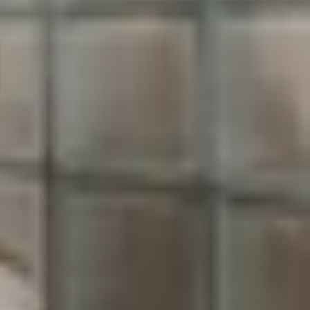
dùng gặp phải, nhất là khi thiết bị đã dùng lâu
cách sửa lỗi Apple Watch sạc không vào pin đơn