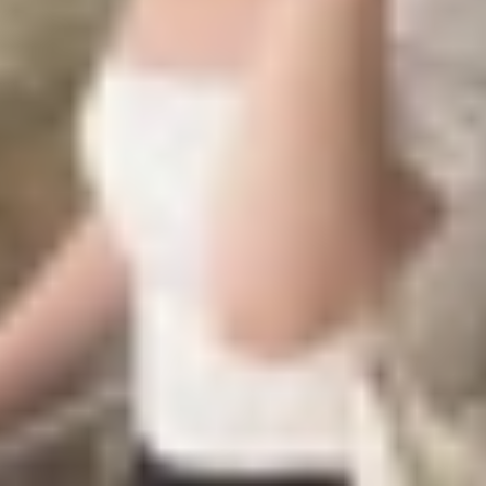
vào pin
g bắt nguồn từ chính phụ kiện sạc hoặc quá trình tiếp xúc
 ngầm là những lý do phổ biến khiến thiết bị không thể n
không khớp đúng vị trí, từ đó khiến đồng hồ không thể bắ