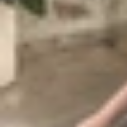
Nguyên nhân Apple Watch sạc không 
Tình trạng
Apple Watch
sạc không vào pin thườn
củ sạc USB không đạt chuẩn hoặc dây cáp bị đứt
mặt lưng Apple Watch cũng có thể làm nam châm 