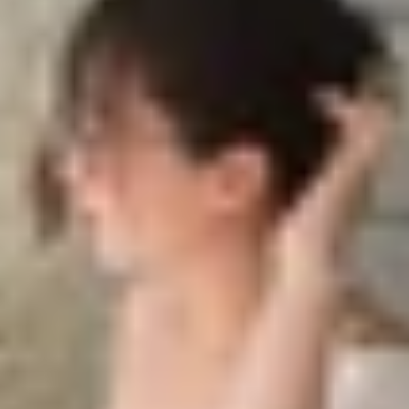
o pin
 vào pin
c
ớt hay gặp va đập? Đây là tình trạng mà khá nhiều người 
n xử lý nhanh chóng, bài viết dưới đây sẽ tổng hợp các 