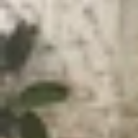
Xem nhanh
Ẩn
1
Nguyên nhân Apple Watch sạc không và
2
Cách khắc phục Apple Watch sạc không
2.1
Vệ sinh mặt lưng Apple Watch và bộ sạ
2.2
Tháo màng nhựa trên bộ sạc
2.3
Sử dụng bộ sạc đạt chuẩn MFi
2.4
Khởi động lại Apple Watch
2.5
Thử cáp hoặc bộ sạc khác
2.6
Cập nhật watchOS
3
Lời kết
Apple Watch sạc không vào pin dù không hề rơi r
hoặc phụ kiện sạc không đạt chuẩn. Để giúp bạ
giản, hiệu quả và dễ thực hiện tại nhà.