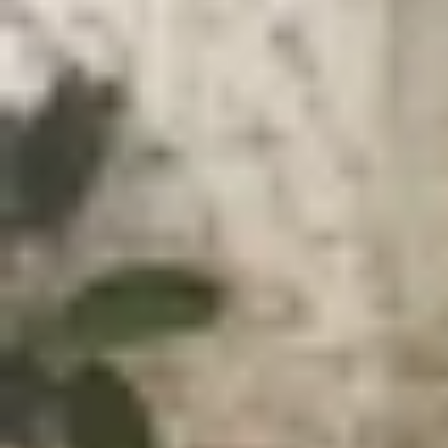
Xem nhanh
Ẩn
1
Xiaomi MIX Flip sẽ không có tinh năng liê
Xiaomi MIX Flip sẽ không có tinh năng l
Theo nhiều báo cáo trước đây, Xiaomi đang phát 
của thiết bị đã bị rò rỉ. Trong đó, đáng chú ý nhất
đáng tin cậy lại phủ nhận thông tin này.
Cụ thể, tài khoản Digital Chat Station đã tiết lộ
X
dung lượng pin lớn hơn. Trước đây, ông từng tuy
mô-đun camera có thiết kế đơn giản, còn màn hì