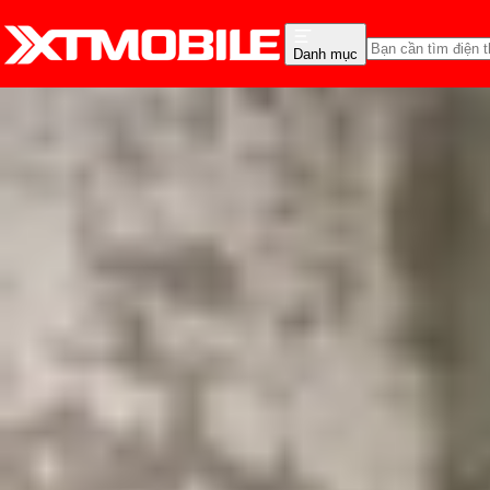
Danh mục
Trang chủ
Tin tức
Tin Mới
Tin Mới
Đánh Giá - Trên Tay
So Sánh
Tư vấn
Khuy
Xiaomi MIX Flip sẽ có ca
Triệu Vy
Ngày đăng:
16/03/2024
Cập nhật:
24/05/2026
Theo dõi XTMobile trên