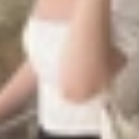
rình làng cùng với MIX Fold 4. Hiện tại, Xiaomi và Honor
ng, OPPO, Vivo và Huawei đều đã sản xuất cả điện thoại
và nhẹ. Đi kèm là hệ thống 4 camera 50MP bao gồm cả ống 
oán sẽ trang bị chipset Snapdragon 8 Gen 3 mới nhất từ Q
úng ta có thể sẽ nhận được nhiều thông tin rò rỉ chi tiết hơn
 thoại
này có cạnh tranh được với các thiết bị của Samsun
ra, đừng quên ghé thăm thường xuyên trang tin tức của XTm
mật vân tay siêu âm