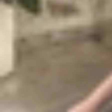
Nếu đúng như dự đoán, Xiaomi MIX Flip sẽ được t
vở". Trong khi đó, các thương hiệu như Samsu
Station, điện thoại MIX Fold 4 sẽ cực kỳ mỏng 
Bộ đôi Xiaomi MIX Flip và MIX Fold 4 được đồn đ
nhận sự tồn tại của cả hai thiết bị này. Dù vậy, ch
Bạn nghĩ sao về Xiaomi MIX Flip? Liệu chiếc
điện
luận để cùng
XTmobile
trao đổi thêm nhé! Ngoài 
Xiaomi 15 sẽ được trang bị tính năng bảo 