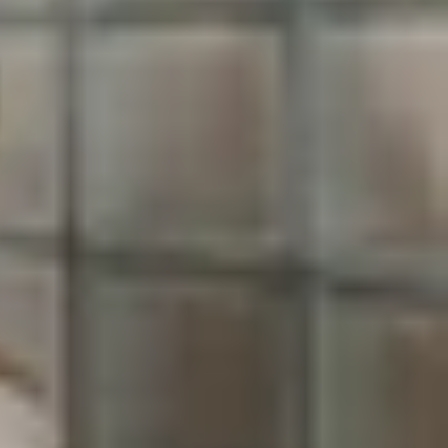
le
n với camera tele
 Flip. Đến hiện tại, một số thông tin quan trọng
lạc vệ tinh hai chiều. Giờ đây, một chuyên gia rỏ rỉ
ù lại, thiết bị này sẽ có thêm camera telephoto và
ống kính tele hỗ trợ zoom 3X. Màn hình ngoài và