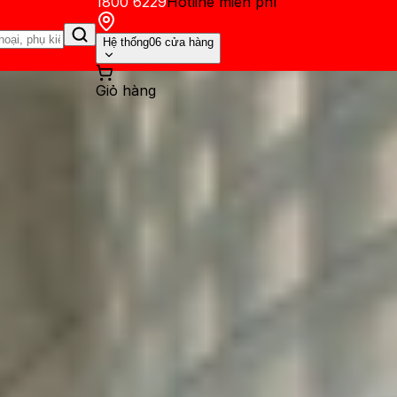
1800 6229
Hotline miễn phí
Hệ thống
06 cửa hàng
Giỏ hàng
ến mãi
Thủ thuật
Hỏi đáp
App - Game
Thông báo
Khách hàng 
mera tele thay cho tính năng 