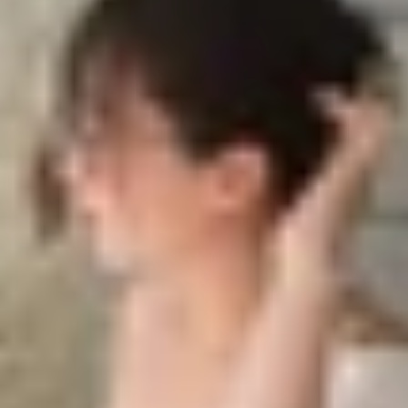
n lạc vệ tinh, thay vào đó là viên pin lớn hơn với camera te
iên lạc vệ tinh, thay vào đó là viên pin lớn hơ
triển một mẫu điện thoại gập dáng vỏ sò với tên gọi là MIX
 là tin đồn Xiaomi MIX Flip sẽ được trang bị tính năng liên 
iaomi
sẽ loại bỏ tính năng liên lạc vệ tinh trên MIX Flip. B
ên bố rằng Xiaomi MIX Flip sẽ có ống kính chính 50MP và 
nh bên trong được cho là không có vết nhăn.