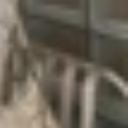
 chỉ mới ra mắt dòng điện thoại gập dáng "quyển
 gập dọc và gập ngang. Cùng theo Digital Chat
kính tiềm vọng.
ualcomm. Đến nay, Xiaomi vẫn chưa lên tiếng xác
 vào thời gian tới.
g? Hãy để lại ý kiến của bạn bên dưới phần bình
obile để không bỏ lỡ bất kỳ tin đồn nào mới.