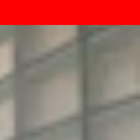
- Sự kiện
liên lạc vệ tinh