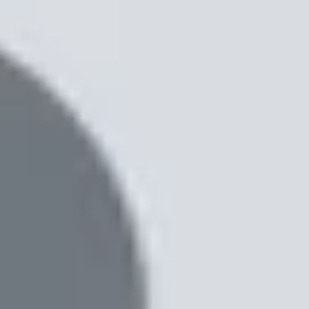
hệ đầu tiên của những cảm biến này không tốt bằng,
và Xiaomi 15
đã sử dụng các biến thể quang học
ử dụng cảm biến siêu âm. Thực tế, công nghệ
iaomi đang bận rộn thử nghiệm cảm biến vân tay