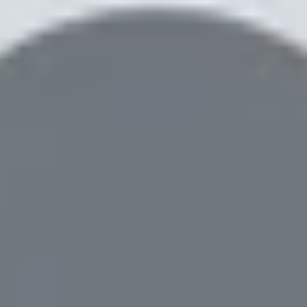
us 13 và Xiaomi 15?
Plus 13 và Xiaomi 15?
 được yêu thích trên nhiều điện thoại. Chắc chắn, thế 
n cung cấp tốc độ phản hồi nhanh hơn nhiều.
OnePlus 13 
 và Xiaomi 15 sẽ loại bỏ cảm biến vân tay quang học và s
oàn và tiên tiến hơn nhiều. Thông tin từ Weibo cho biết, X