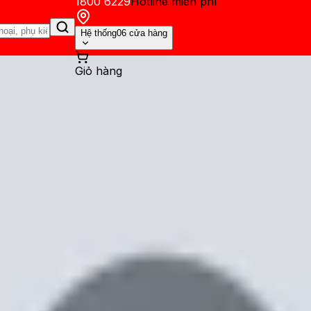
1800 6229
Hotline miễn phí
Hệ thống
06 cửa hàng
Giỏ hàng
ến mãi
Thủ thuật
Hỏi đáp
App - Game
Thông báo
Khách hàng 
OnePlus 13 và Xiaomi 15 mang