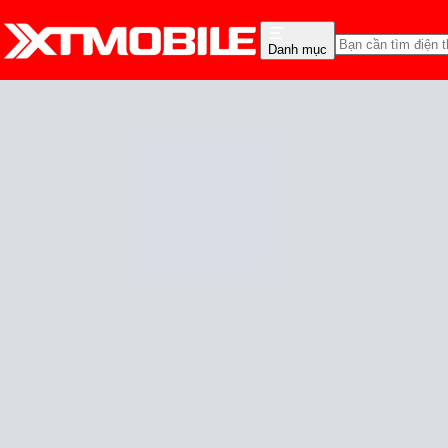
Danh mục
Trang chủ
Tin tức
Tin Mới
Tin Mới
Đánh Giá - Trên Tay
So Sánh
Tư vấn
Khuy
Nâng tầm trải nghiệm: 
siêu âm
Cam Ngoan
Ngày đăng:
05/03/2024
Cập nhật:
05/03/2024