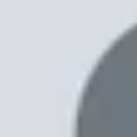
Xem nhanh
Ẩn
1
Vân tay siêu âm - Cú hích mới cho OnePl
Vân tay siêu âm - Cú hích mới cho One
Cảm biến vân tay trong màn hình vẫn là tính năng
nhưng trong vài năm qua chúng đã được cải thiệ
được một thời gian cho các thiết bị của mình.
Nhưng báo cáo mới đây cho thấy, dòng OnePlus 13
bảo mật bằng vân tay siêu âm được đánh giá an t
siêu âm cho dòng Xiaomi 15 sắp ra mắt.