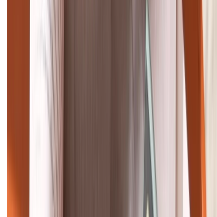
Tư vấn mua hàng (miễn phí):
1800.6229
Khiếu nại - Góp ý:
088.99999.33
Bán hàng doanh nghiệp B2B:
088.99999.22
HỖ TRỢ THANH TOÁN