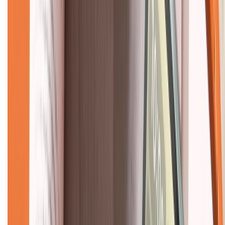
CHỨNG NHẬN
Về chúng tôi
Giới thiệu về XTMobile
Liên hệ hợp tác
Hệ thống cửa hàng bán lẻ