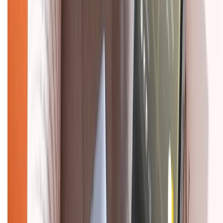
KẾT NỐI VỚI CHÚNG TÔI
Về chúng tôi
Giới thiệu về XTMobile
Liên hệ hợp tác
Hệ thống cửa hàng bán lẻ
Về trang chủ
Hỗ trợ khách hàng
Mua hàng trả góp
Mua hàng online
Dịch vụ bảo hành mở rộng