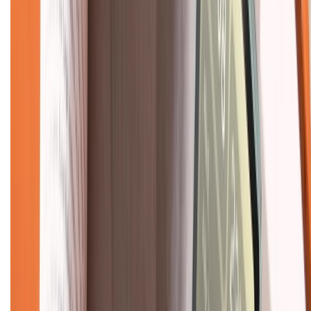
Về trang chủ
Hỗ trợ khách hàng
Mua hàng trả góp
Mua hàng online
Dịch vụ bảo hành mở rộng
Hình thức thanh toán
Tra cứu bảo hành
Tra cứu điểm XTMember
Hướng dẫn mua hàng trả góp
Dịch vụ bán hàng B2B
Chính sách
Bảo hành mở rộng