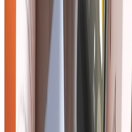
Hình thức thanh toán
Tra cứu bảo hành
Tra cứu điểm XTMember
Hướng dẫn mua hàng trả góp
Dịch vụ bán hàng B2B
Chính sách
Bảo hành mở rộng
Chính sách dùng sản phẩm 7 ngày miễn phí
Chính sách đổi trả
Chính sách bảo hành
Chính sách bảo mật thông tin
Chính sách kiểm hàng