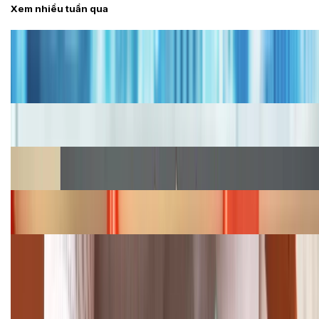
Xem nhiều tuần qua
Tư vấn
Bảng giá iPhone cũ mới nhất trong tháng 8 năm
2026, giá siêu hấp dẫn
Cập nhật bảng giá iPhone năm 2026: Giá tốt, ưu đãi
hấp dẫn
Cập nhật bảng giá Galaxy S23 (Plus, Ultra) cũ, mới
năm 2026
Bảng giá iPhone 15 cập nhật mới nhất tháng
08/2026
Cập nhật bảng giá điện thoại Samsung tháng 8:
Giảm đến 15.49 triệu
TỔNG ĐÀI HỖ TRỢ
(08H30 - 21H30)