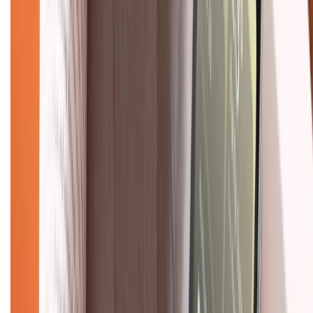
Chính sách dùng sản phẩm 7 ngày miễn phí
Chính sách đổi trả
Chính sách bảo hành
Chính sách bảo mật thông tin
Chính sách kiểm hàng
TỔNG ĐÀI HỖ TRỢ
Tư vấn mua hàng (miễn phí):
1800.6229
(08h30 - 21h30)
Khiếu nại - Góp ý:
088.99999.33
(09h00 - 18h00)
Trung tâm bảo hành:
028.710.89898
(08h30 - 21h00)