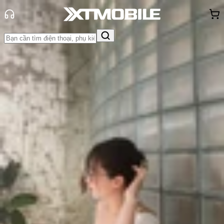
Trang chủ
Tin tức
Tin Mới
Tin Mới
Đánh Giá - Trên Tay
So Sánh
Tư vấn
Khuyến
mãi
Thủ thuật
Hỏi đáp
App - Game
Thông báo
Khách
hàng - Sự kiện
Apple chính thức ra mắt giao diện
web cho App Store sau 17 năm
Triệu Vy
Ngày đăng:
05/11/2025
Cập nhật:
05/11/2025