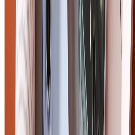
Điện thoại iPhone
iPhone 17 Pro Max
iPhone 17
Pro
iPhone 17
iPhone 16
iPhone 16 Pro Max
iPhone 15
Pro Max
iPhone 15
Điện thoại Samsung
Samsung S26
Ultra
Samsung S26
Samsung S25
iPhone cũ
iPhone 17
cũ
iPhone 16 cũ
iPhone 16 Pro Max cũ
Copyright @2012 HỘ KINH DOANH CỬA HÀNG ĐIỆN THOẠI DI ĐỘNG
XTMOBILE. Số GPKD: 41A8052143 – Cấp ngày 11/05/2023. Địa chỉ: 50
Trần Quang Khải, Phường Tân Định, Quận 1, TP.HCM. Điện thoại:
1800.6229 (Miễn Phí)
Email: xtmobile.sg@gmail.com. Chịu trách nhiệm nội dung: Lê Xuân
Hoà