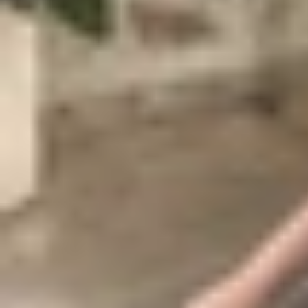
ảo mà còn là bộ công cụ thông minh, hỗ trợ từ
thức để cung cấp nhiều tính năng hữu ích như nh