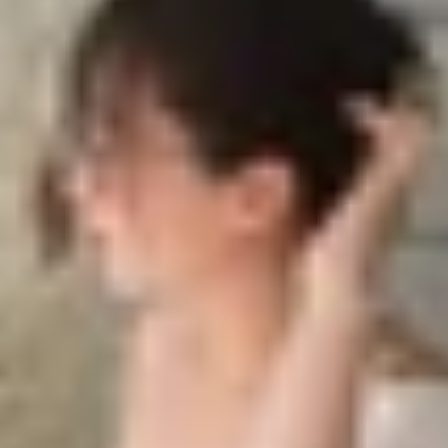
aomi
HyperAI
Xiaomi
rong các thiết bị thông minh, và Xiaomi cũng không đứng 
HyperOS 2.0, giúp cải thiện trải nghiệm người dùng. Nếu
ong HyperOS 2.0, phiên bản hệ điều hành mới nhất của Xia