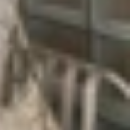
I dùng công nghệ AI đám mây và xử lý đa phương
o.