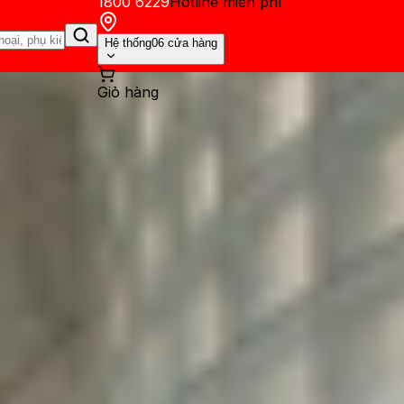
1800 6229
Hotline miễn phí
Hệ thống
06 cửa hàng
Giỏ hàng
ến mãi
Thủ thuật
Hỏi đáp
App - Game
Thông báo
Khách hàng 
ột số tính năng nổi bật mà bạ