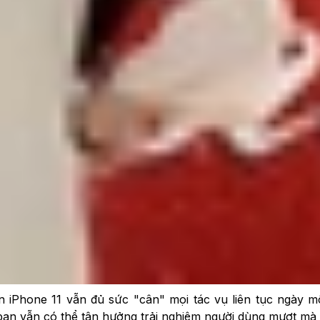
ầu trong năm 2025?
n tâm
năm 2025?
 2025
 cầu trong năm 2025?
ách hàng vẫn chọn mua những sản phẩm đã ra mắt khá lâu
à quyết định đúng đắn?
m
ên iPhone 11 vẫn đủ sức "cân" mọi tác vụ liên tục ngày 
 bạn vẫn có thể tận hưởng trải nghiệm người dùng mượt mà 