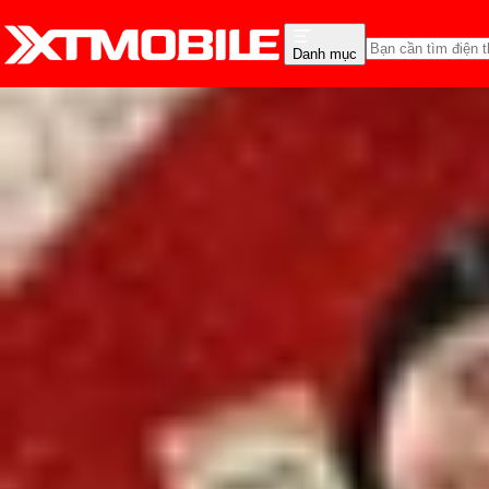
Danh mục
Trang chủ
Tin tức
Tư vấn
Tin Mới
Đánh Giá - Trên Tay
So Sánh
Tư vấn
Khuy
Vì sao iPhone 11 cũ vẫ
Lê Thị Huỳnh Như
Ngày đăng:
12/01/2025
Cập nhật:
12/01/2025
Theo dõi XTMobile trên