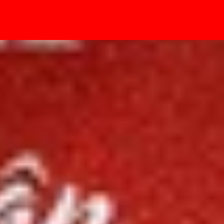
- Sự kiện
025?