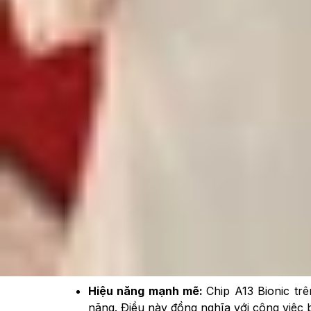
Xem nhanh
Ẩn
1
iPhone 11 cũ liệu có đáp ứng tốt nhu c
1.1
Lý do khiến iPhone 11 cũ vẫn được qua
1.2
Nhược điểm trên iPhone 11 cũ
1.3
Tại sao nên chọn iPhone 11 cũ trong 
1.4
Lưu ý khi mua iPhone 11 cũ trong năm
iPhone 11 cũ liệu có đáp ứng tốt nhu
Đến thời điểm hiện tại, tại XTmobile nhiều kh
hot cho đến thời điểm hiện tại, liệu đây có phải l
Lý do khiến iPhone 11 cũ vẫn được quan tâ
Hiệu năng mạnh mẽ:
Chip A13 Bionic tr
nặng. Điều này đồng nghĩa với công việc