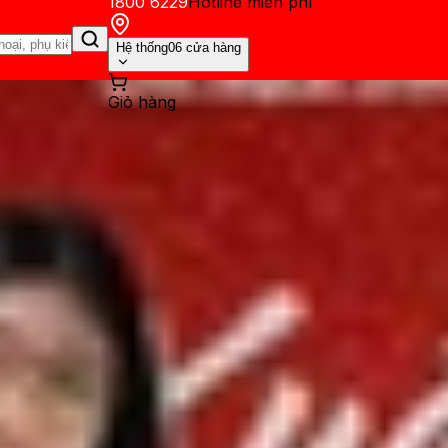
1800 6229
Hotline miễn phí
Hệ thống
06 cửa hàng
Giỏ hàng
ến mãi
Thủ thuật
Hỏi đáp
App - Game
Thông báo
Khách hàng 
n được quan tâm trong năm 2