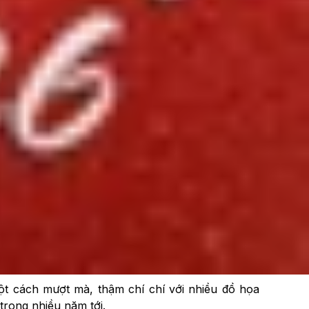
 như
iPhone 11 cũ
. Vậy lý do vì sao model này vẫn
một cách mượt mà, thậm chí chí với nhiều đồ họa
trong nhiều năm tới.