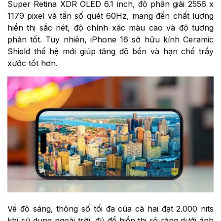
Super Retina XDR OLED 6.1 inch, độ phân giải 2556 x
1179 pixel và tần số quét 60Hz, mang đến chất lượng
hiển thị sắc nét, độ chính xác màu cao và độ tương
phản tốt. Tuy nhiên, iPhone 16 sở hữu kính Ceramic
Shield thế hệ mới giúp tăng độ bền và hạn chế trầy
xước tốt hơn.
Về độ sáng, thông số tối đa của cả hai đạt 2.000 nits
khi sử dụng ngoài trời, đủ để hiển thị rõ ràng dưới ánh