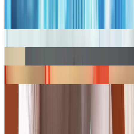
Tư vấn
Bảng giá iPhone cũ mới nhất trong tháng 8 năm
2026, giá siêu hấp dẫn
Cập nhật bảng giá iPhone năm 2026: Giá tốt, ưu đãi
hấp dẫn
Cập nhật bảng giá Galaxy S23 (Plus, Ultra) cũ, mới
năm 2026
Bảng giá iPhone 15 cập nhật mới nhất tháng
08/2026
Cập nhật bảng giá điện thoại Samsung tháng 8:
Giảm đến 15.49 triệu
TỔNG ĐÀI HỖ TRỢ
(08H30 - 21H30)