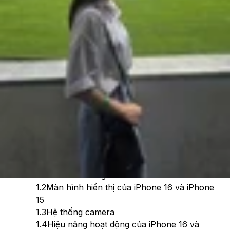
Theo dõi XTMobile trên
Xem nhanh
Ẩn
1
So sánh iPhone 16 và iPhone 15 chi tiết
1.1
Thiết kế bên ngoài
1.2
Màn hình hiển thị của iPhone 16 và iPhone
15
1.3
Hệ thống camera
1.4
Hiệu năng hoạt động của iPhone 16 và