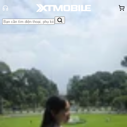
Trang chủ
Tin tức
So Sánh
Tin Mới
Đánh Giá - Trên Tay
So Sánh
Tư vấn
Khuyến
mãi
Thủ thuật
Hỏi đáp
App - Game
Thông báo
Khách
hàng - Sự kiện
So sánh iPhone 16 và iPhone 15:
Máy tiêu chuẩn nào đáng tiền hơn?
Hồng Huệ
Ngày đăng:
09/07/2026
Cập nhật:
09/07/2026