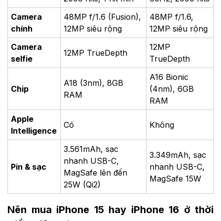
Camera
48MP f/1.6 (Fusion),
48MP f/1.6,
chính
12MP siêu rộng
12MP siêu rộng
Camera
12MP
12MP TrueDepth
selfie
TrueDepth
A16 Bionic
A18 (3nm), 8GB
Chip
(4nm), 6GB
RAM
RAM
Apple
Có
Không
Intelligence
3.561mAh, sạc
3.349mAh, sạc
nhanh USB-C,
Pin & sạc
nhanh USB-C,
MagSafe lên đến
MagSafe 15W
25W (Qi2)
Nên mua iPhone 15 hay iPhone 16 ở thời