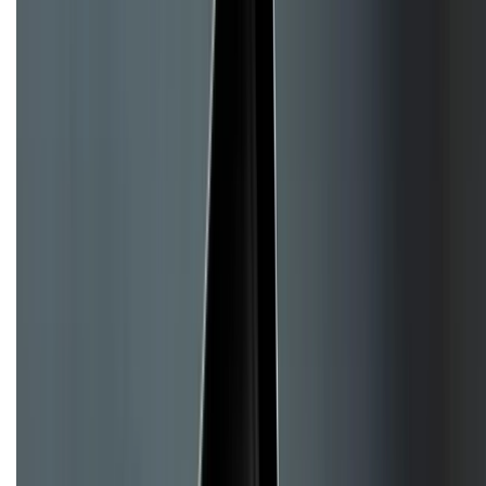
Mua hàng trả góp
Mua hàng online
Dịch vụ bảo hành mở rộng
Hình thức thanh toán
Tra cứu bảo hành
Tra cứu điểm XTMember
Hướng dẫn mua hàng trả góp
Dịch vụ bán hàng B2B
Chính sách
Bảo hành mở rộng
Chính sách dùng sản phẩm 7 ngày miễn phí
Chính sách đổi trả
Chính sách bảo hành