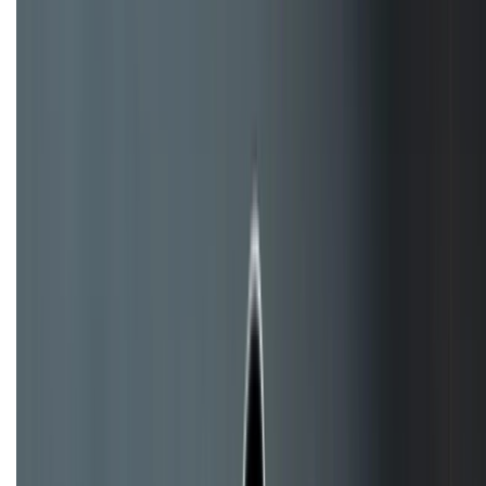
Khiếu nại - Góp ý:
088.99999.33
Bán hàng doanh nghiệp B2B:
088.99999.22
HỖ TRỢ THANH TOÁN