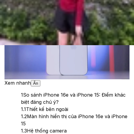
Theo dõi XTMobile trên
Xem nhanh
Ẩn
1
So sánh iPhone 16e và iPhone 15: Điểm khác
biệt đáng chú ý?
1.1
Thiết kế bên ngoài
1.2
Màn hình hiển thị của iPhone 16e và iPhone
15
1.3
Hệ thống camera