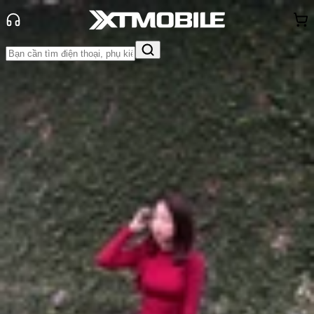
Trang chủ
Tin tức
So Sánh
Tin Mới
Đánh Giá - Trên Tay
So Sánh
Tư vấn
Khuyến
mãi
Thủ thuật
Hỏi đáp
App - Game
Thông báo
Khách
hàng - Sự kiện
So sánh iPhone 16e và iPhone 15:
Đâu là lựa chọn tốt hơn?
Anh Thư
Ngày đăng:
09/07/2026
Cập nhật:
09/07/2026