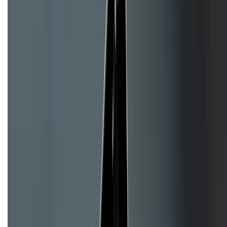
Về chúng tôi
Giới thiệu về XTMobile
Liên hệ hợp tác
Hệ thống cửa hàng bán lẻ
Về trang chủ
Hỗ trợ khách hàng