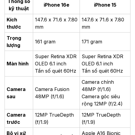
Thông số
iPhone 16e
iPhone 15
kỹ thuật
Kích
147.6 x 71.6 x 7.80
147.6 x 71.6 x 7.80
thước
mm
mm
Trọng
161 gram
171 gram
lượng
Super Retina XDR
Super Retina XDR
Màn hình
OLED 6.1 inch
OLED 6.1 inch
Tần số quét 60Hz
Tần số quét 60Hz
Camera chính
Camera
Camera Fusion
48MP (f/1.6)
sau
48MP (f/1.6)
Camera góc siêu
rộng 12MP (f/2.4)
Camera
12MP TrueDepth
12MP TrueDepth
trước
(f/1.9)
(f/1.9)
Bộ vi xử
Apple A16 Bionic