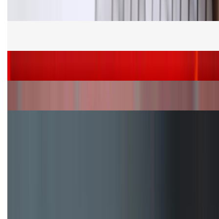
giảm sâu, ưu đãi bất ngờ
Cấu hình Samsung Galaxy Z Flip 8: Ra mắt với hai
phiên bản chip khác nhau
Siêu sale 8.8 - Săn deal rẻ vô đối: Mua điện thoại
giảm thêm đến 400K tại XTmobile!
Nên mua iPhone VN/A hay LL/A: So sánh chi tiết
máy nào tốt hơn?
Đây là cách sử dụng nút Action Button trên iPhone
hiệu quả hơn!
TỔNG ĐÀI HỖ TRỢ
(08H30 - 21H30)
Tư vấn mua hàng (miễn phí):
1800.6229