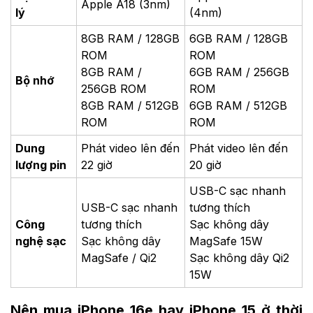
Apple A18 (3nm)
lý
(4nm)
8GB RAM / 128GB
6GB RAM / 128GB
ROM
ROM
8GB RAM /
6GB RAM / 256GB
Bộ nhớ
256GB ROM
ROM
8GB RAM / 512GB
6GB RAM / 512GB
ROM
ROM
Dung
Phát video lên đến
Phát video lên đến
lượng pin
22 giờ
20 giờ
USB-C sạc nhanh
USB-C sạc nhanh
tương thích
Công
tương thích
Sạc không dây
nghệ sạc
Sạc không dây
MagSafe 15W
MagSafe / Qi2
Sạc không dây Qi2
15W
Nên mua iPhone 16e hay iPhone 15 ở thời