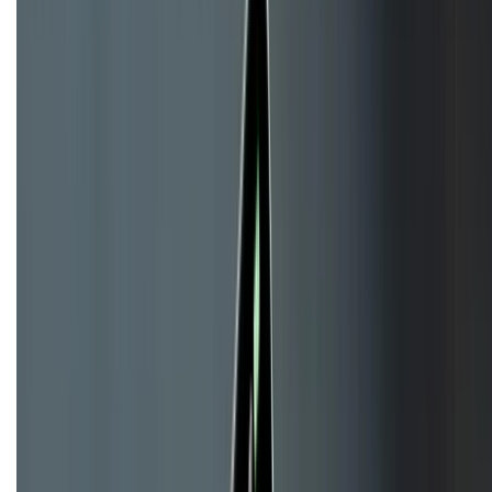
KẾT NỐI VỚI CHÚNG TÔI
CHỨNG NHẬN