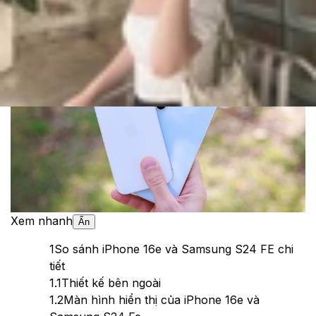
Cập nhật:
05/08/2026
Theo dõi XTMobile trên
Xem nhanh
Ẩn
1
So sánh iPhone 16e và Samsung S24 FE chi
tiết
1.1
Thiết kế bên ngoài
1.2
Màn hình hiển thị của iPhone 16e và