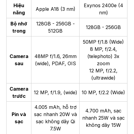
Hiệu
Exynos 2400e (4
Apple A18 (3 nm)
năng
nm)
Bộ nhớ
128GB - 256GB -
128GB - 256GB
trong
512GB
50MP f/1.8 (Wide)
8 MP, f/2.4,
Camera
48MP f/1.6, 26mm
(telephoto) 3x
sau
(wide), PDAF, OIS
zoom
12 MP, f/2.2,
(ultrawide)
Camera
12 MP, f/1.9, (wide)
10 MP, f/2.2 (Wide)
trước
4.005 mAh, hỗ trợ
4.700 mAh, sạc
Pin và
sạc nhanh 20W và
nhanh 25W và sạc
sạc
sạc không dây Qi
không dây 15W
7.5W