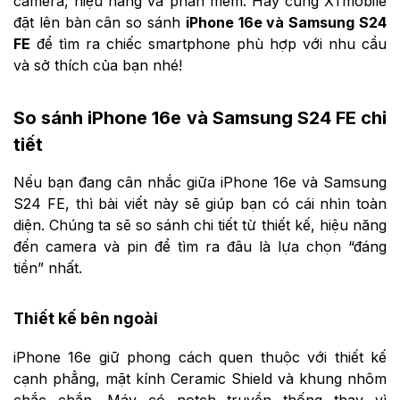
camera, hiệu năng và phần mềm. Hãy cùng XTmobile
đặt lên bàn cân so sánh
iPhone 16e và Samsung S24
FE
để tìm ra chiếc smartphone phù hợp với nhu cầu
và sở thích của bạn nhé!
So sánh iPhone 16e và Samsung S24 FE chi
tiết
Nếu bạn đang cân nhắc giữa iPhone 16e và Samsung
S24 FE, thì bài viết này sẽ giúp bạn có cái nhìn toàn
diện. Chúng ta sẽ so sánh chi tiết từ thiết kế, hiệu năng
đến camera và pin để tìm ra đâu là lựa chọn “đáng
tiền” nhất.
Thiết kế bên ngoài
iPhone 16e giữ phong cách quen thuộc với thiết kế
cạnh phẳng, mặt kính Ceramic Shield và khung nhôm
chắc chắn. Máy có notch truyền thống thay vì