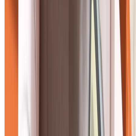
KẾT NỐI VỚI CHÚNG TÔI
CHỨNG NHẬN