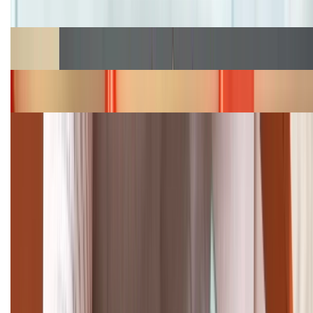
hấp dẫn
Cập nhật bảng giá Galaxy S23 (Plus, Ultra) cũ, mới
năm 2026
Bảng giá iPhone 15 cập nhật mới nhất tháng
08/2026
Cập nhật bảng giá điện thoại Samsung tháng 8:
Giảm đến 15.49 triệu
TỔNG ĐÀI HỖ TRỢ
(08H30 - 21H30)
Tư vấn mua hàng (miễn phí):
1800.6229
Khiếu nại - Góp ý: