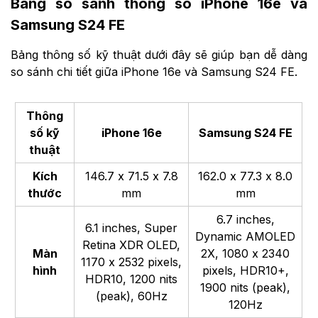
Bảng so sánh thông số iPhone 16e và
Samsung S24 FE
Bảng thông số kỹ thuật dưới đây sẽ giúp bạn dễ dàng
so sánh chi tiết giữa iPhone 16e và Samsung S24 FE.
Thông
số kỹ
iPhone 16e
Samsung S24 FE
thuật
Kích
146.7 x 71.5 x 7.8
162.0 x 77.3 x 8.0
thước
mm
mm
6.7 inches,
6.1 inches, Super
Dynamic AMOLED
Retina XDR OLED,
Màn
2X, 1080 x 2340
1170 x 2532 pixels,
hình
pixels, HDR10+,
HDR10, 1200 nits
1900 nits (peak),
(peak), 60Hz
120Hz