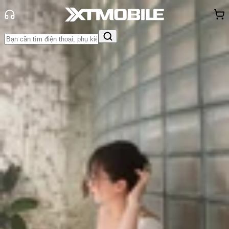
Trang chủ
Tin tức
So Sánh
Tin Mới
Đánh Giá - Trên Tay
So Sánh
Tư vấn
Khuyến
mãi
Thủ thuật
Hỏi đáp
App - Game
Thông báo
Khách
hàng - Sự kiện
So sánh iPhone 16e và Samsung
S24 FE: Đâu là điện thoại giá rẻ
đáng mua?
Triệu Vy
Ngày đăng:
17/07/2026