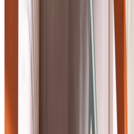
088.99999.33
Bán hàng doanh nghiệp B2B:
088.99999.22
HỖ TRỢ THANH TOÁN