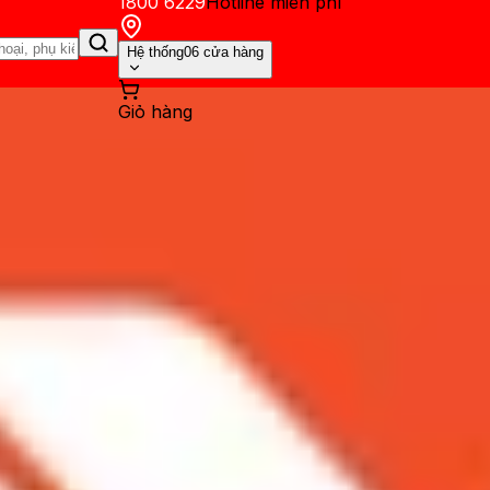
1800 6229
Hotline miễn phí
Hệ thống
06 cửa hàng
Giỏ hàng
ến mãi
Thủ thuật
Hỏi đáp
App - Game
Thông báo
Khách hàng 
yệt vời trên iPhone XS và i