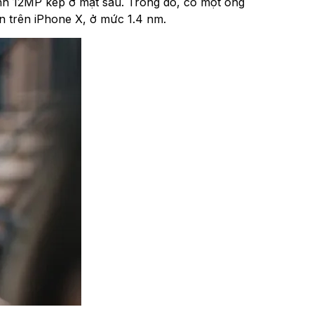
nh 12MP kép ở mặt sau. Trong đó, có một ống
ến trên iPhone X, ở mức 1.4 nm.