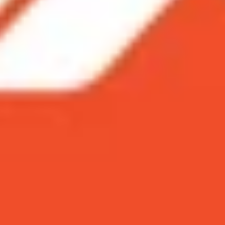
êu phẩm mới của Apple. Bộ đôi làm dậy sóng cộng đồng ng
h cao, làm sao để có được những shot hình tuyệt mỹ. Dưới 
 XS và iPhone XS Max
R trên iPhone XS và iPhone XS Max
 iPhone XS và iPhone XS Max
iPhone XS và iPhone XS Max
S và iPhone XS Max
siêu phẩm mới của Apple. Bộ đôi làm dậy són
n qua. Với công nghệ máy ảnh đỉnh cao, làm s
 đẹp sẽ hỗ trợ bạn.
và iPhone XS Max