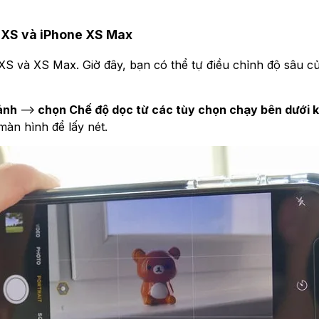
 XS và iPhone XS Max
S và XS Max. Giờ đây, bạn có thể tự điều chỉnh độ sâu của
ảnh
-->
chọn Chế độ dọc từ các tùy chọn chạy bên dưới 
màn hình để lấy nét.