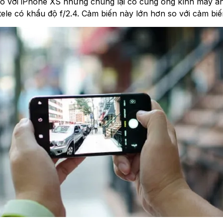
so với iPhone XS nhưng chúng lại có cùng ống kính máy ả
tele có khẩu độ f/2.4. Cảm biến này lớn hơn so với cảm bi