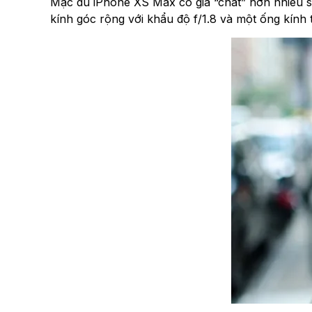
Mặc dù iPhone XS Max có giá “chát” hơn nhiều 
kính góc rộng với khẩu độ f/1.8 và một ống kính 