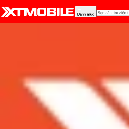
Danh mục
Trang chủ
Tin tức
Thủ thuật
Tin Mới
Đánh Giá - Trên Tay
So Sánh
Tư vấn
Khuy
Tuyệt chiêu chụp ảnh tu
Admin
Ngày đăng:
25/10/2018
Cập nhật:
25/10/2018
Theo dõi XTMobile trên