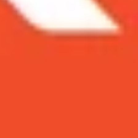
ười dùng yêu thích dòng điện thoại iPhone trong
đây là những bí kíp chụp ảnh đẹp sẽ hỗ trợ bạn.
g cộng đồng người dùng yêu thích
ao để có được những shot hình tuyệt