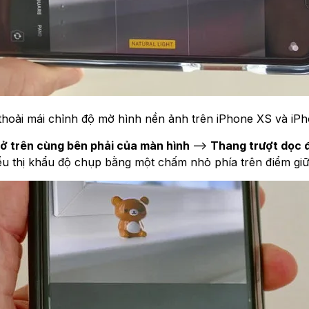
thoải mái chỉnh độ mờ hình nền ảnh trên iPhone XS và i
 ở trên cùng bên phải của màn hình
-->
T
hang trượt dọc
đ
biểu thị khẩu độ chụp bằng một chấm nhỏ phía trên điểm gi