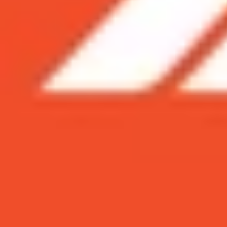
Xem nhanh
Ẩn
1
iPhone XS và iPhone XS Max là những si
thời gian qua. Với công nghệ máy ảnh đỉn
1.1
Thông số kỹ thuật của camera iPhone
1.2
Khởi động chế độ chụp ảnh Smart HD
1.3
Độ sâu trường ảnh hoặc độ mờ trên
1.4
Kích hoạt hiệu ứng Live Photo trên 
1.5
Ghi video âm thanh nổi trên iPhone X
iPhone XS và iPhone XS Max là những 
dòng
điện thoại iPhone
trong thời gia
mỹ. Dưới đây là những bí kíp chụp ảnh
Thông số kỹ thuật của camera iPhone XS 