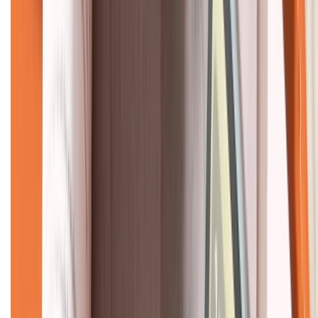
KẾT NỐI VỚI CHÚNG TÔI
CHỨNG NHẬN