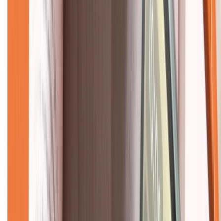
Về chúng tôi
Giới thiệu về XTMobile
Liên hệ hợp tác
Hệ thống cửa hàng bán lẻ
Về trang chủ
Hỗ trợ khách hàng
Mua hàng trả góp
Mua hàng online
Dịch vụ bảo hành mở rộng
Hình thức thanh toán
Tra cứu bảo hành
Tra cứu điểm XTMember