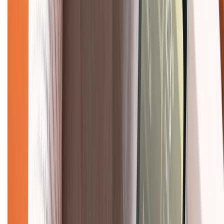
Khiếu nại - Góp ý:
088.99999.33
(09h00 - 18h00)
Trung tâm bảo hành:
028.710.89898
(08h30 - 21h00)
KẾT NỐI VỚI CHÚNG TÔI
Về chúng tôi
Giới thiệu về XTMobile
Liên hệ hợp tác
Hệ thống cửa hàng bán lẻ
Về trang chủ