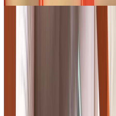
Cập nhật bảng giá điện thoại Samsung tháng 8:
Giảm đến 15.49 triệu
TỔNG ĐÀI HỖ TRỢ
(08H30 - 21H30)
Tư vấn mua hàng (miễn phí):
1800.6229
Khiếu nại - Góp ý:
088.99999.33
Bán hàng doanh nghiệp B2B:
088.99999.22