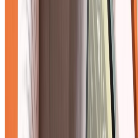
Hướng dẫn mua hàng trả góp
Dịch vụ bán hàng B2B
Chính sách
Bảo hành mở rộng
Chính sách dùng sản phẩm 7 ngày miễn phí
Chính sách đổi trả
Chính sách bảo hành
Chính sách bảo mật thông tin
Chính sách kiểm hàng
TỔNG ĐÀI HỖ TRỢ
Tư vấn mua hàng (miễn phí):
1800.6229
(08h30 - 21h30)