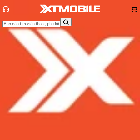
Trang chủ
Tin tức
Tư vấn
Tin Mới
Đánh Giá - Trên Tay
So Sánh
Tư vấn
Khuyến
mãi
Thủ thuật
Hỏi đáp
App - Game
Thông báo
Khách
hàng - Sự kiện
Top cáp sạc tốt nhất dành cho
Galaxy S22 Ultra Samfan không
nên bỏ lỡ
Admin
Ngày đăng:
05/06/2022