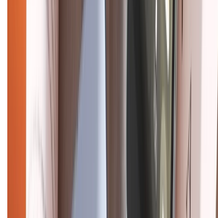
CHỨNG NHẬN
Điện thoại iPhone
iPhone 17 Pro Max
iPhone 17
Pro
iPhone 17
iPhone 16
iPhone 16 Pro Max
iPhone 15
Pro Max
iPhone 15
Điện thoại Samsung
Samsung S26
Ultra
Samsung S26
Samsung S25
iPhone cũ
iPhone 17
cũ
iPhone 16 cũ
iPhone 16 Pro Max cũ
Copyright @2012 HỘ KINH DOANH CỬA HÀNG ĐIỆN THOẠI DI ĐỘNG
XTMOBILE. Số GPKD: 41A8052143 – Cấp ngày 11/05/2023. Địa chỉ: 50