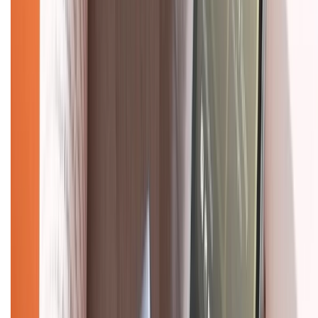
Hỗ trợ khách hàng
Mua hàng trả góp
Mua hàng online
Dịch vụ bảo hành mở rộng
Hình thức thanh toán
Tra cứu bảo hành
Tra cứu điểm XTMember
Hướng dẫn mua hàng trả góp
Dịch vụ bán hàng B2B
Chính sách
Bảo hành mở rộng
Chính sách dùng sản phẩm 7 ngày miễn phí
Chính sách đổi trả