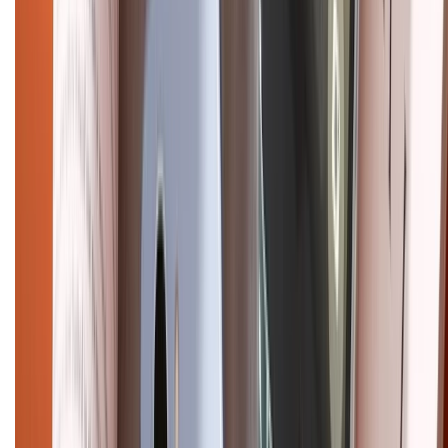
Trần Quang Khải, Phường Tân Định, Quận 1, TP.HCM. Điện thoại:
1800.6229 (Miễn Phí)
Email: xtmobile.sg@gmail.com. Chịu trách nhiệm nội dung: Lê Xuân
Hoà