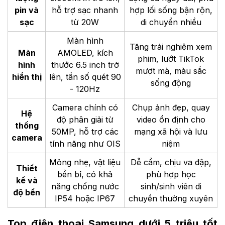
pin và
hỗ trợ sạc nhanh
hợp lối sống bận rộn,
sạc
từ 20W
di chuyển nhiều
Màn hình
Tăng trải nghiệm xem
Màn
AMOLED, kích
phim, lướt TikTok
hình
thước 6.5 inch trở
mượt mà, màu sắc
hiển thị
lên, tần số quét 90
sống động
- 120Hz
Camera chính có
Chụp ảnh đẹp, quay
Hệ
độ phân giải từ
video ổn định cho
thống
50MP, hỗ trợ các
mạng xã hội và lưu
camera
tính năng như OIS
niệm
Mỏng nhẹ, vật liệu
Dễ cầm, chịu va đập,
Thiết
bền bỉ, có khả
phù hợp học
kế và
năng chống nước
sinh/sinh viên di
độ bền
IP54 hoặc IP67
chuyển thường xuyên
Top điện thoại Samsung dưới 5 triệu tốt