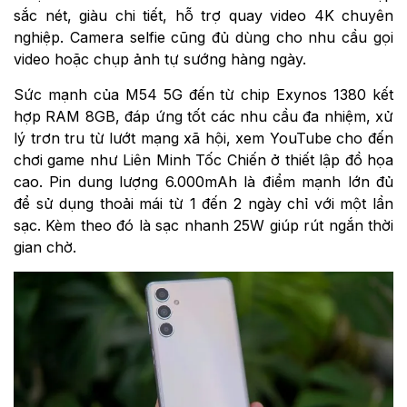
sắc nét, giàu chi tiết, hỗ trợ quay video 4K chuyên
nghiệp. Camera selfie cũng đủ dùng cho nhu cầu gọi
video hoặc chụp ảnh tự sướng hàng ngày.
Sức mạnh của M54 5G đến từ chip Exynos 1380 kết
hợp RAM 8GB, đáp ứng tốt các nhu cầu đa nhiệm, xử
lý trơn tru từ lướt mạng xã hội, xem YouTube cho đến
chơi game như Liên Minh Tốc Chiến ở thiết lập đồ họa
cao. Pin dung lượng 6.000mAh là điểm mạnh lớn đủ
để sử dụng thoải mái từ 1 đến 2 ngày chỉ với một lần
sạc. Kèm theo đó là sạc nhanh 25W giúp rút ngắn thời
gian chờ.