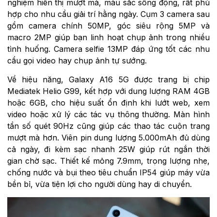
nghiệm hiển thị mượt mà, màu sắc sống động, rất phù
hợp cho nhu cầu giải trí hằng ngày. Cụm 3 camera sau
gồm camera chính 50MP, góc siêu rộng 5MP và
macro 2MP giúp bạn linh hoạt chụp ảnh trong nhiều
tình huống. Camera selfie 13MP đáp ứng tốt các nhu
cầu gọi video hay chụp ảnh tự sướng.
Về hiệu năng, Galaxy A16 5G được trang bị chip
Mediatek Helio G99, kết hợp với dung lượng RAM 4GB
hoặc 6GB, cho hiệu suất ổn định khi lướt web, xem
video hoặc xử lý các tác vụ thông thường. Màn hình
tần số quét 90Hz cũng giúp các thao tác cuộn trang
mượt mà hơn. Viên pin dung lượng 5.000mAh đủ dùng
cả ngày, đi kèm sạc nhanh 25W giúp rút ngắn thời
gian chờ sạc. Thiết kế mỏng 7.9mm, trọng lượng nhẹ,
chống nước và bụi theo tiêu chuẩn IP54 giúp máy vừa
bền bỉ, vừa tiện lợi cho người dùng hay di chuyển.