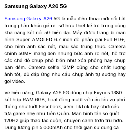
Samsung Galaxy A26 5G
Samsung Galaxy A26
5G là mẫu điện thoại mới nổi bật
trong phân khúc giá rẻ, sở hữu thiết kế trẻ trung cùng
khả năng kết nối 5G hiện đại. Máy được trang bị màn
hình Super AMOLED 6.7 inch độ phân giải Full HD+,
cho hình ảnh sắc nét, màu sắc trung thực. Camera
chính 50MP mang đến những bức ảnh rõ nét, hỗ trợ
các chế độ chụp phổ biến như xóa phông hay chụp
ban đêm. Camera selfie 13MP cũng cho chất lượng
ảnh tốt, đủ đáp ứng nhu cầu chụp ảnh tự sướng hay
gọi video.
Về hiệu năng, Galaxy A26 5G dùng chip Exynos 1380
kết hợp RAM 6GB, hoạt động mượt với các tác vụ phổ
thông như lướt Facebook, xem TikTok hay chơi các
tựa game nhẹ như Liên Quân. Màn hình tần số quét
120Hz giúp thao tác cuộn, chuyển cảnh trơn tru hơn.
Dung lượng pin 5.000mAh cho thời gian sử dụng cả