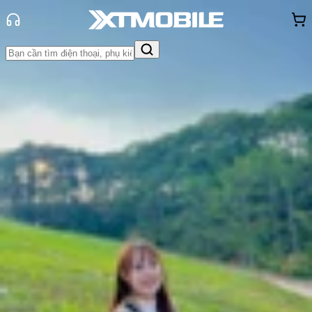
Trang chủ
Tin tức
Tư vấn
Tin Mới
Đánh Giá - Trên Tay
So Sánh
Tư vấn
Khuyến
mãi
Thủ thuật
Hỏi đáp
App - Game
Thông báo
Khách
hàng - Sự kiện
Top điện thoại Samsung dưới 5
triệu: Ngon - bổ - rẻ, mua ngay kẻo
lỡ!
Thùy Nguyễn
Ngày đăng:
18/10/2025