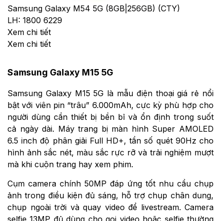
Samsung Galaxy M54 5G (8GB|256GB) (CTY)
LH: 1800 6229
Xem chi tiết
Xem chi tiết
Samsung Galaxy M15 5G
Samsung Galaxy M15 5G là mẫu điện thoại giá rẻ nổi
bật với viên pin “trâu” 6.000mAh, cực kỳ phù hợp cho
người dùng cần thiết bị bền bỉ và ổn định trong suốt
cả ngày dài. Máy trang bị màn hình Super AMOLED
6.5 inch độ phân giải Full HD+, tần số quét 90Hz cho
hình ảnh sắc nét, màu sắc rực rỡ và trải nghiệm mượt
mà khi cuộn trang hay xem phim.
Cụm camera chính 50MP đáp ứng tốt nhu cầu chụp
ảnh trong điều kiện đủ sáng, hỗ trợ chụp chân dung,
chụp ngoài trời và quay video để livestream. Camera
selfie 13MP đủ dùng cho gọi video hoặc selfie thường