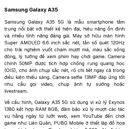
Samsung Galaxy A35
Samsung Galaxy A35 5G là mẫu smartphone tầm
trung nổi bật với thiết kế hiện đại, hiệu năng ổn định
và nhiều tính năng đáng giá. Máy sở hữu màn hình
Super AMOLED 6.6 inch sắc nét, tần số quét 120Hz
cho trải nghiệm vuốt chạm mượt mà, màu sắc sống
động, lý tưởng để xem phim hay chơi game. Camera
chính 50MP được tích hợp chống rung quang học
(OIS), cho ảnh chụp sắc nét, rõ chi tiết ngay cả trong
điều kiện thiếu sáng. Camera selfie 13MP đáp ứng tốt
nhu cầu gọi video, chụp ảnh tự sướng hoặc
livestream.
Về cấu hình, Galaxy A35 5G sử dụng vi xử lý Exynos
1380 kết hợp RAM 8GB, đảm bảo xử lý mượt các tác
vụ hằng ngày từ lướt web, xem YouTube đến chơi
game như Liên Quân, PUBG Mobile ở thiết lập đồ họa