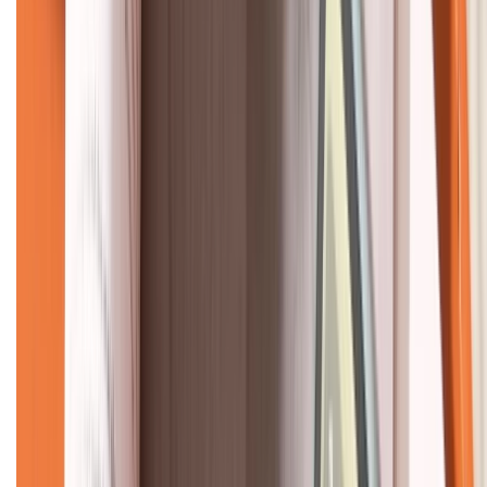
KẾT NỐI VỚI CHÚNG TÔI
CHỨNG NHẬN