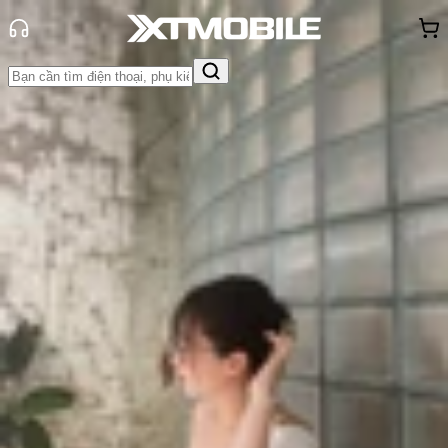
Trang chủ
Tin tức
App - Game
Tin Mới
Đánh Giá - Trên Tay
So Sánh
Tư vấn
Khuyến
mãi
Thủ thuật
Hỏi đáp
App - Game
Thông báo
Khách
hàng - Sự kiện
Tổng hợp các ứng dụng hỗ trợ
Dynamic Island trên iPhone 14 Pro
Triệu Vy
Ngày đăng:
08/06/2023
Cập nhật:
27/05/2026