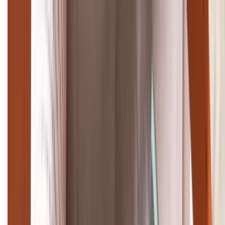
Cập nhật bảng giá điện thoại Samsung tháng 8:
Giảm đến 15.49 triệu
TỔNG ĐÀI HỖ TRỢ
(08H30 - 21H30)
Tư vấn mua hàng (miễn phí):
1800.6229
Khiếu nại - Góp ý:
088.99999.33
Bán hàng doanh nghiệp B2B:
088.99999.22