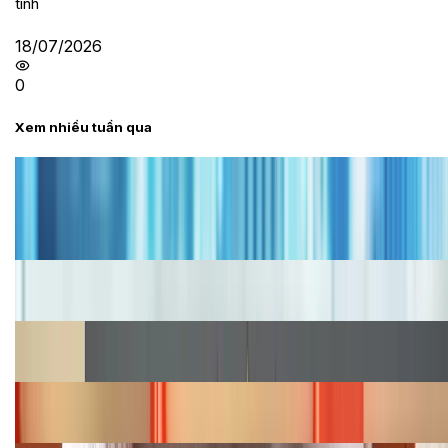
tính
18/07/2026
0
Xem nhiều tuần qua
Tư vấn
Bảng giá iPhone cũ mới nhất trong tháng 8 năm
2026, giá siêu hấp dẫn
Cập nhật bảng giá iPhone năm 2026: Giá tốt, ưu đãi
hấp dẫn
Cập nhật bảng giá Galaxy S23 (Plus, Ultra) cũ, mới
năm 2026
Bảng giá iPhone 15 cập nhật mới nhất tháng
08/2026