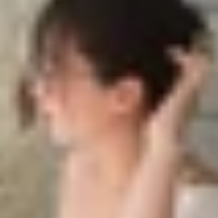
 hạn chế tình trạng hư hỏng máy ảnh trong quá trình sử 
ì?
 nào?
14
 chất lượng
úp hạn chế tình trạng hư hỏng máy ảnh trong 
ánh giá rất cao về khả năng chụp ảnh của cụm camera. Th
 giữ nguyên chất lượng hình ảnh sau một thời gian sử dụ
tiết bài viết sau đây của XTmobile nhé!