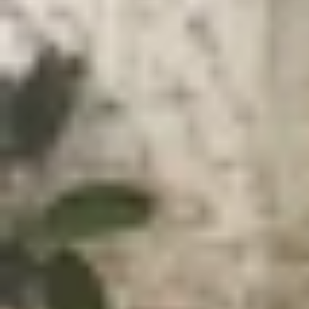
Xem nhanh
Ẩn
1
Dán miếng bảo vệ camera iPhone 14 giúp
1.1
Camera iPhone 14 có những đặc điểm g
1.2
Camera bị trầy, xước sẽ ảnh hưởng thế
1.3
Cách cách bảo vệ camera trên iPhone 
1.4
Địa chỉ mua iPhone 14 series uy tín và
1.5
Tạm kết
Dán miếng bảo vệ camera iPhone 14 gi
Kể từ ngày ra mắt, các mẫu iPhone 14 đã được đ
chăm sóc và bảo vệ phần ống kính điện thoại để
để chống trầy xước hay không? Hãy cùng đọc chi 
Camera iPhone 14 có những đặc điểm gì?