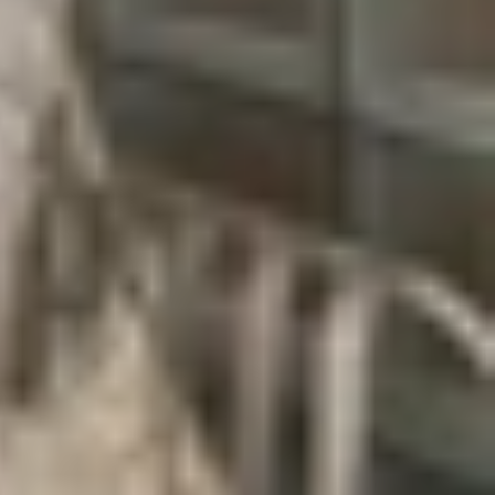
 ở mặt sau. Thiết bị còn được Apple trang bị các
nh hình ảnh,...để giúp người dùng cho ra những