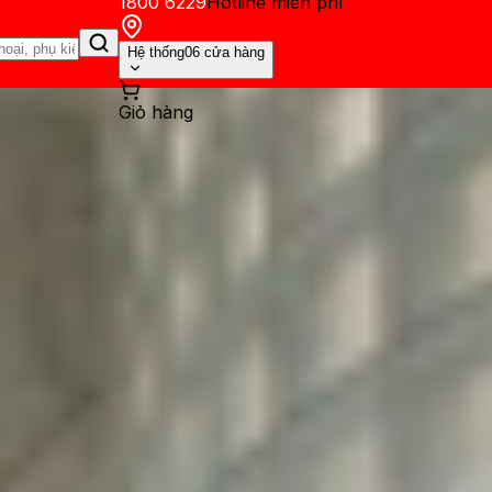
1800 6229
Hotline miễn phí
Hệ thống
06 cửa hàng
Giỏ hàng
ến mãi
Thủ thuật
Hỏi đáp
App - Game
Thông báo
Khách hàng 
ra cho iPhone 14 để chống t