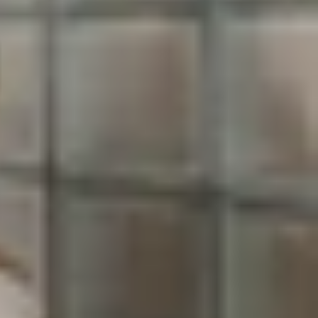
dụng
quá trình sử dụng
ế nhưng nhiều người dùng lại quên mất việc phải
ng. Vậy
có nên dán bảo vệ camera cho iPhone 14