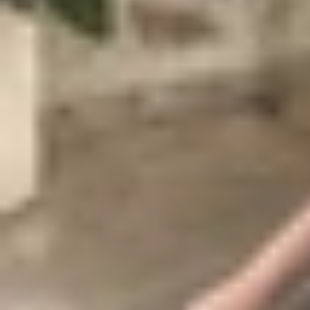
Giống như thế hệ iPhone 13 được ra mắt trước đó
tính năng hỗ trợ chụp ảnh vô cùng hữu ích như 
bức ảnh sắc nét.