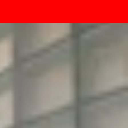
- Sự kiện
rầy xước hay không?