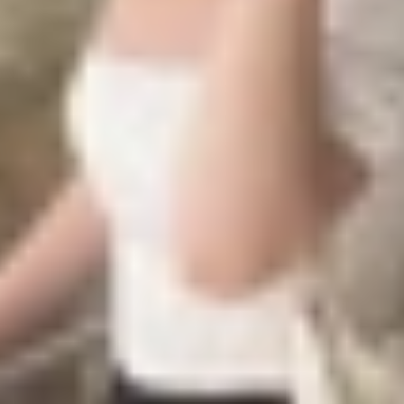
, iPhone 14 cũng có thiết kế 2 camera 12MP đặt chéo nhau
chế độ ban đêm, chỉnh sửa mắt đỏ nâng cao, tự động ổn đị