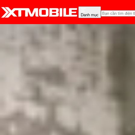
Danh mục
Trang chủ
Tin tức
Tư vấn
Tin Mới
Đánh Giá - Trên Tay
So Sánh
Tư vấn
Khuy
Có nên dán bảo vệ came
Triệu Vy
Ngày đăng:
18/06/2023
Cập nhật:
28/05/2026
Theo dõi XTMobile trên