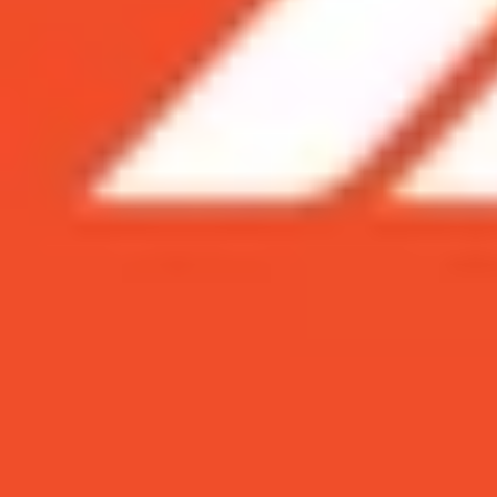
Xem nhanh
Ẩn
1
Tổng hợp cách vệ sinh AirPods đúng cá
1.1
Vật dụng cần thiết khi vệ sinh AirPods
1.2
Cách vệ sinh AirPods đúng cách cho t
1.3
Cách vệ sinh AirPods Pro
1.4
Một số lưu ý cần nắm khi vệ sinh AirP
2
Lời kết
Tổng hợp cách vệ sinh AirPods đúng 
Sau một thời gian sử dụng,
AirPods
có thể bị bám
việc vệ sinh AirPods định kỳ là vô cùng quan tr
tham khảo nhé!
Vật dụng cần thiết khi vệ sinh AirPods