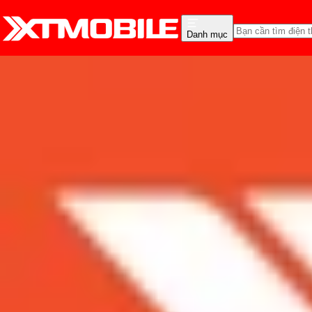
Danh mục
Trang chủ
Tin tức
Thủ thuật
Tin Mới
Đánh Giá - Trên Tay
So Sánh
Tư vấn
Khuy
Tổng hợp cách vệ sinh 
Admin
Ngày đăng:
23/04/2024
Cập nhật:
23/04/2024
Theo dõi XTMobile trên