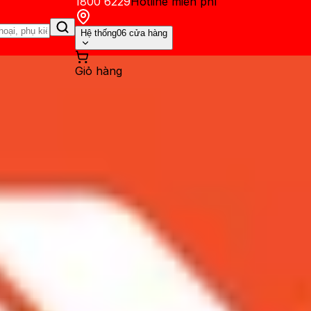
1800 6229
Hotline miễn phí
Hệ thống
06 cửa hàng
Giỏ hàng
ến mãi
Thủ thuật
Hỏi đáp
App - Game
Thông báo
Khách hàng 
AirPods đúng cách cho tất c