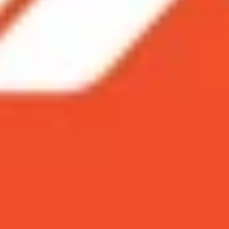
ch cho tất cả phiên bản
ất cả các dòng
ods
cách cho tất cả phiên bản
 bẩn bởi bụi, mồ hôi, ráy tai,... gây ảnh hưởng trải nghi
ọng. Bài viết này,
XTmobile
sẽ tổng hợp các
cách vệ sin