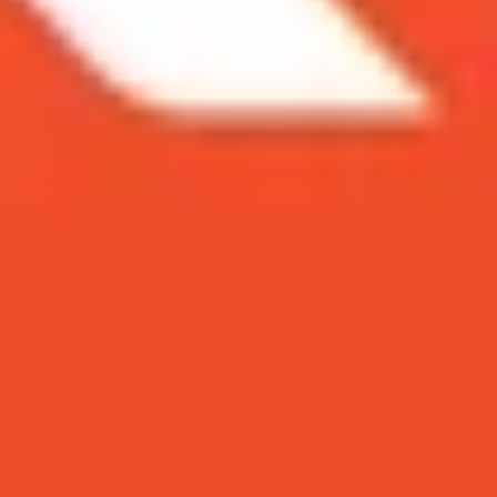
ệm âm thanh và làm giảm tuổi thọ tai nghe. Do đó,
h AirPods đúng cách
cho tất cả phiên bản. Cùng