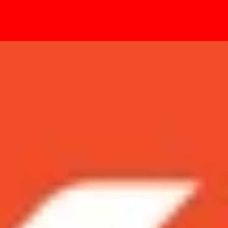
- Sự kiện
ả phiên bản