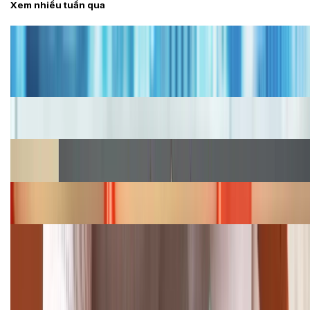
Xem nhiều tuần qua
Tư vấn
Bảng giá iPhone cũ mới nhất trong tháng 8 năm
2026, giá siêu hấp dẫn
Cập nhật bảng giá iPhone năm 2026: Giá tốt, ưu đãi
hấp dẫn
Cập nhật bảng giá Galaxy S23 (Plus, Ultra) cũ, mới
năm 2026
Bảng giá iPhone 15 cập nhật mới nhất tháng
08/2026
Cập nhật bảng giá điện thoại Samsung tháng 8:
Giảm đến 15.49 triệu
TỔNG ĐÀI HỖ TRỢ
(08H30 - 21H30)