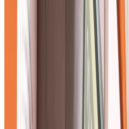
CHỨNG NHẬN
Về chúng tôi
Giới thiệu về XTMobile
Liên hệ hợp tác
Hệ thống cửa hàng bán lẻ