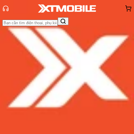
Trang chủ
Tin tức
Tư vấn
Tin Mới
Đánh Giá - Trên Tay
So Sánh
Tư vấn
Khuyến
mãi
Thủ thuật
Hỏi đáp
App - Game
Thông báo
Khách
hàng - Sự kiện
Top 4 mẫu loa bluetooth dưới 1 triệu
đồng: Giá rẻ, gọn nhẹ và chất âm
tốt trong tầm giá
Admin
Ngày đăng:
05/12/2022