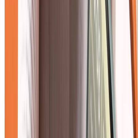
Về trang chủ
Hỗ trợ khách hàng
Mua hàng trả góp
Mua hàng online
Dịch vụ bảo hành mở rộng
Hình thức thanh toán
Tra cứu bảo hành
Tra cứu điểm XTMember
Hướng dẫn mua hàng trả góp
Dịch vụ bán hàng B2B
Chính sách
Bảo hành mở rộng