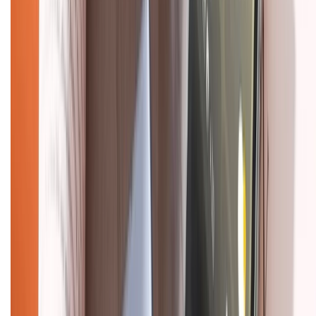
Hình thức thanh toán
Tra cứu bảo hành
Tra cứu điểm XTMember
Hướng dẫn mua hàng trả góp
Dịch vụ bán hàng B2B
Chính sách
Bảo hành mở rộng
Chính sách dùng sản phẩm 7 ngày miễn phí
Chính sách đổi trả
Chính sách bảo hành
Chính sách bảo mật thông tin
Chính sách kiểm hàng
HỖ TRỢ THANH TOÁN