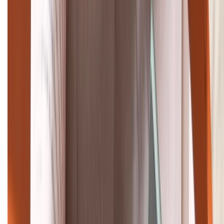
Tư vấn mua hàng (miễn phí):
1800.6229
Khiếu nại - Góp ý:
088.99999.33
Bán hàng doanh nghiệp B2B:
088.99999.22
HỖ TRỢ THANH TOÁN