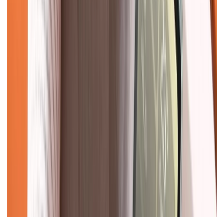
Chính sách dùng sản phẩm 7 ngày miễn phí
Chính sách đổi trả
Chính sách bảo hành
Chính sách bảo mật thông tin
Chính sách kiểm hàng
TỔNG ĐÀI HỖ TRỢ
Tư vấn mua hàng (miễn phí):
1800.6229
(08h30 - 21h30)
Khiếu nại - Góp ý:
088.99999.33
(09h00 - 18h00)
Trung tâm bảo hành:
028.710.89898
(08h30 - 21h00)