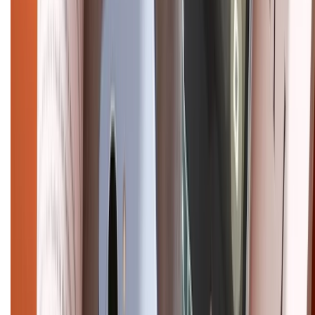
Điện thoại iPhone
iPhone 17 Pro Max
iPhone 17
Pro
iPhone 17
iPhone 16
iPhone 16 Pro Max
iPhone 15
Pro Max
iPhone 15
Điện thoại Samsung
Samsung S26
Ultra
Samsung S26
Samsung S25
iPhone cũ
iPhone 17
cũ
iPhone 16 cũ
iPhone 16 Pro Max cũ
Copyright @2012 HỘ KINH DOANH CỬA HÀNG ĐIỆN THOẠI DI ĐỘNG
XTMOBILE. Số GPKD: 41A8052143 – Cấp ngày 11/05/2023. Địa chỉ: 50
Trần Quang Khải, Phường Tân Định, Quận 1, TP.HCM. Điện thoại:
1800.6229 (Miễn Phí)
Email: xtmobile.sg@gmail.com. Chịu trách nhiệm nội dung: Lê Xuân
Hoà