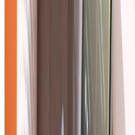
KẾT NỐI VỚI CHÚNG TÔI
Về chúng tôi
Giới thiệu về XTMobile
Liên hệ hợp tác
Hệ thống cửa hàng bán lẻ
Về trang chủ
Hỗ trợ khách hàng
Mua hàng trả góp
Mua hàng online
Dịch vụ bảo hành mở rộng