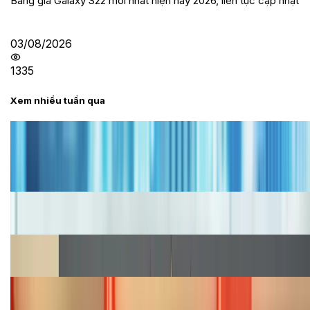
Bảng giá Galaxy S22 mới nhất hiện nay 2026, liên tục cập nhật
03/08/2026
1335
Xem nhiều tuần qua
Tư vấn
Bảng giá iPhone cũ mới nhất trong tháng 8 năm
2026, giá siêu hấp dẫn
Cập nhật bảng giá iPhone năm 2026: Giá tốt, ưu đãi
hấp dẫn
Cập nhật bảng giá Galaxy S23 (Plus, Ultra) cũ, mới
năm 2026
Bảng giá iPhone 15 cập nhật mới nhất tháng
08/2026