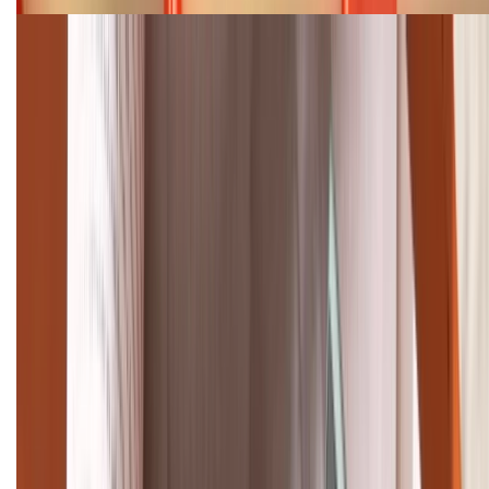
Cập nhật bảng giá điện thoại Samsung tháng 8:
Giảm đến 15.49 triệu
TỔNG ĐÀI HỖ TRỢ
(08H30 - 21H30)
Tư vấn mua hàng (miễn phí):
1800.6229
Khiếu nại - Góp ý:
088.99999.33
Bán hàng doanh nghiệp B2B:
088.99999.22