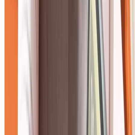
KẾT NỐI VỚI CHÚNG TÔI
CHỨNG NHẬN