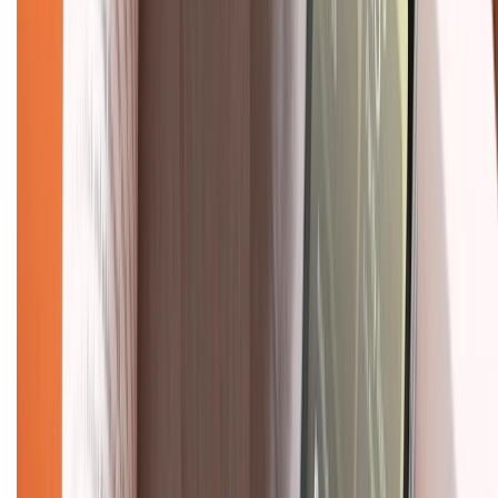
088.99999.33
(09h00 - 18h00)
Trung tâm bảo hành:
028.710.89898
(08h30 - 21h00)
KẾT NỐI VỚI CHÚNG TÔI
Về chúng tôi
Giới thiệu về XTMobile
Liên hệ hợp tác
Hệ thống cửa hàng bán lẻ
Về trang chủ