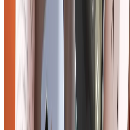
CHỨNG NHẬN
Điện thoại iPhone
iPhone 17 Pro Max
iPhone 17
Pro
iPhone 17
iPhone 16
iPhone 16 Pro Max
iPhone 15
Pro Max
iPhone 15
Điện thoại Samsung
Samsung S26
Ultra
Samsung S26
Samsung S25
iPhone cũ
iPhone 17
cũ
iPhone 16 cũ
iPhone 16 Pro Max cũ
Copyright @2012 HỘ KINH DOANH CỬA HÀNG ĐIỆN THOẠI DI ĐỘNG
XTMOBILE. Số GPKD: 41A8052143 – Cấp ngày 11/05/2023. Địa chỉ: 50