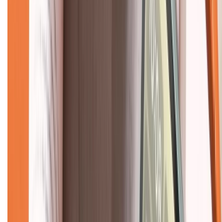
Về chúng tôi
Giới thiệu về XTMobile
Liên hệ hợp tác
Hệ thống cửa hàng bán lẻ
Về trang chủ
Hỗ trợ khách hàng
Mua hàng trả góp
Mua hàng online
Dịch vụ bảo hành mở rộng
Hình thức thanh toán
Tra cứu bảo hành
Tra cứu điểm XTMember