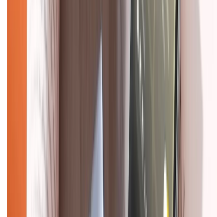
Hỗ trợ khách hàng
Mua hàng trả góp
Mua hàng online
Dịch vụ bảo hành mở rộng
Hình thức thanh toán
Tra cứu bảo hành
Tra cứu điểm XTMember
Hướng dẫn mua hàng trả góp
Dịch vụ bán hàng B2B
Chính sách
Bảo hành mở rộng
Chính sách dùng sản phẩm 7 ngày miễn phí
Chính sách đổi trả