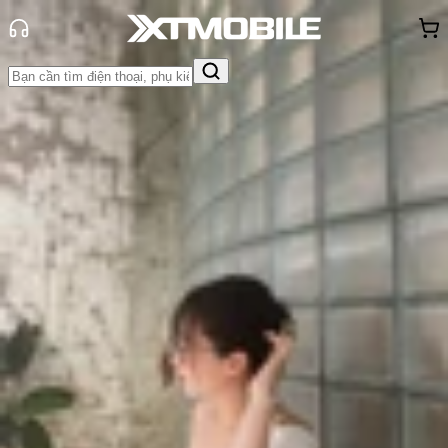
Trang chủ
Tin tức
Tư vấn
Tin Mới
Đánh Giá - Trên Tay
So Sánh
Tư vấn
Khuyến
mãi
Thủ thuật
Hỏi đáp
App - Game
Thông báo
Khách
hàng - Sự kiện
Top 5 điện thoại Xiaomi giá rẻ, cấu
hình cao, giá chỉ từ 3 triệu đồng
Triệu Vy
Ngày đăng:
30/11/2023
Cập nhật:
30/11/2023