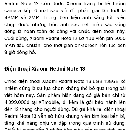
Redmi Note 12 còn được Xiaomi trang bị hệ thống
camera kép ở mặt sau với độ phân giải lần lượt là
48MP và 2MP. Trong điều kiện ánh sáng tốt, việc
chụp được những bức ảnh sắc nét, màu sắc sống
động là hoàn toàn dễ dàng với chiếc điện thoại này.
Cuối cùng, Xiaomi Redmi Note 12 sở hữu viên pin 5000
mAh tiêu chuẩn, cho thời gian on-screen liên tục đến
8 giờ đồng hồ.
Điện thoại Xiaomi Redmi Note 13
Chiếc điện thoại Xiaomi Redmi Note 13 6GB 128GB kế
nhiệm cũng là sự lựa chọn không thể bỏ qua trong bài
viết hôm nay. Sản phẩm hiện đang có giá bán chỉ từ
4.399.000đ tại XTmobile, đi kèm là gói bảo hành lên
đến 12 tháng cho người dùng.
Dù giá khá rẻ, điện thoại
Redmi Note 13 vẫn sở hữu khung viền kim loại bền bỉ,
tăng khả năng chịu va đập trong quá trình sử dụng.
Thiết bị mang đến 3 phiên bản màu sắc trung tính bao