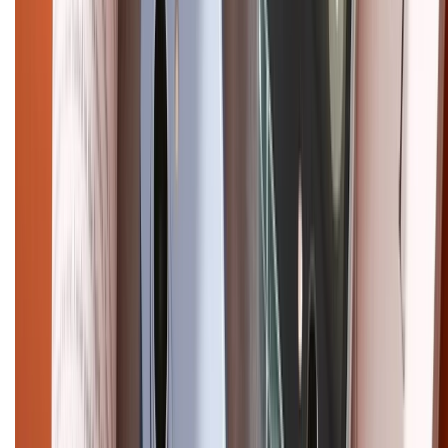
Trần Quang Khải, Phường Tân Định, Quận 1, TP.HCM. Điện thoại:
1800.6229 (Miễn Phí)
Email: xtmobile.sg@gmail.com. Chịu trách nhiệm nội dung: Lê Xuân
Hoà