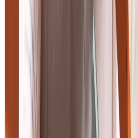
(08H30 - 21H30)
Tư vấn mua hàng (miễn phí):
1800.6229
Khiếu nại - Góp ý:
088.99999.33
Bán hàng doanh nghiệp B2B:
088.99999.22
HỖ TRỢ THANH TOÁN