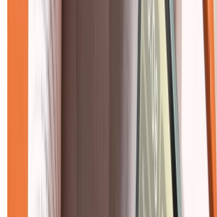
Hệ thống cửa hàng bán lẻ
Về trang chủ
Hỗ trợ khách hàng
Mua hàng trả góp
Mua hàng online
Dịch vụ bảo hành mở rộng
Hình thức thanh toán
Tra cứu bảo hành
Tra cứu điểm XTMember
Hướng dẫn mua hàng trả góp
Dịch vụ bán hàng B2B
Chính sách