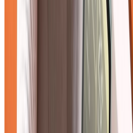
Bảo hành mở rộng
Chính sách dùng sản phẩm 7 ngày miễn phí
Chính sách đổi trả
Chính sách bảo hành
Chính sách bảo mật thông tin
Chính sách kiểm hàng
TỔNG ĐÀI HỖ TRỢ
Tư vấn mua hàng (miễn phí):
1800.6229
(08h30 - 21h30)
Khiếu nại - Góp ý:
088.99999.33
(09h00 - 18h00)
Trung tâm bảo hành:
028.710.89898
(08h30 - 21h00)