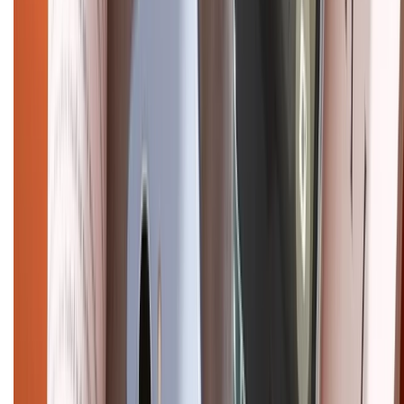
Điện thoại iPhone
iPhone 17 Pro Max
iPhone 17
Pro
iPhone 17
iPhone 16
iPhone 16 Pro Max
iPhone 15
Pro Max
iPhone 15
Điện thoại Samsung
Samsung S26
Ultra
Samsung S26
Samsung S25
iPhone cũ
iPhone 17
cũ
iPhone 16 cũ
iPhone 16 Pro Max cũ
Copyright @2012 HỘ KINH DOANH CỬA HÀNG ĐIỆN THOẠI DI ĐỘNG
XTMOBILE. Số GPKD: 41A8052143 – Cấp ngày 11/05/2023. Địa chỉ: 50
Trần Quang Khải, Phường Tân Định, Quận 1, TP.HCM. Điện thoại:
1800.6229 (Miễn Phí)
Email: xtmobile.sg@gmail.com. Chịu trách nhiệm nội dung: Lê Xuân
Hoà