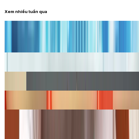
Xem nhiều tuần qua
Tư vấn
Bảng giá iPhone cũ mới nhất trong tháng 8 năm
2026, giá siêu hấp dẫn
Cập nhật bảng giá iPhone năm 2026: Giá tốt, ưu đãi
hấp dẫn
Cập nhật bảng giá Galaxy S23 (Plus, Ultra) cũ, mới
năm 2026
Bảng giá iPhone 15 cập nhật mới nhất tháng
08/2026
Cập nhật bảng giá điện thoại Samsung tháng 8:
Giảm đến 15.49 triệu
TỔNG ĐÀI HỖ TRỢ