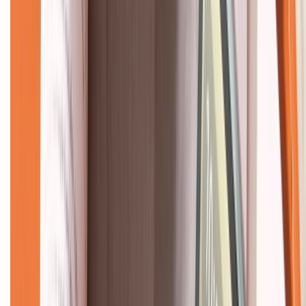
CHỨNG NHẬN
Về chúng tôi
Giới thiệu về XTMobile
Liên hệ hợp tác