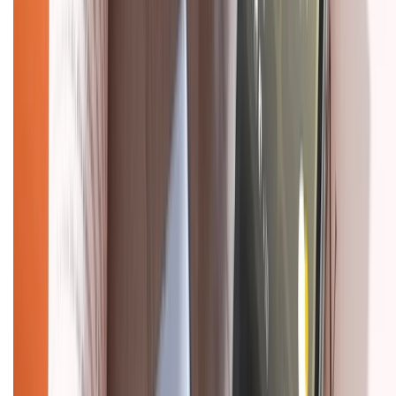
Dịch vụ bảo hành mở rộng
Hình thức thanh toán
Tra cứu bảo hành
Tra cứu điểm XTMember
Hướng dẫn mua hàng trả góp
Dịch vụ bán hàng B2B
Chính sách
Bảo hành mở rộng
Chính sách dùng sản phẩm 7 ngày miễn phí
Chính sách đổi trả
Chính sách bảo hành
Chính sách bảo mật thông tin
Chính sách kiểm hàng