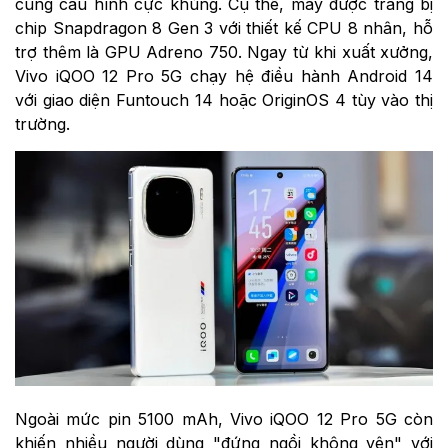
cùng cấu hình cực khủng. Cụ thể, máy được trang bị
chip Snapdragon 8 Gen 3 với thiết kế CPU 8 nhân, hỗ
trợ thêm là GPU Adreno 750. Ngay từ khi xuất xưởng,
Vivo iQOO 12 Pro 5G chạy hệ điều hành Android 14
với giao diện Funtouch 14 hoặc OriginOS 4 tùy vào thị
trường.
Ngoài mức pin 5100 mAh,
Vivo iQOO 12 Pro 5G còn
khiến nhiều người dùng "đứng ngồi không yên" với