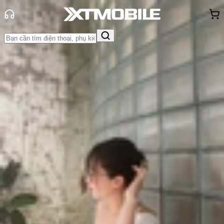
Trang chủ
Tin tức
Tư vấn
Tin Mới
Đánh Giá - Trên Tay
So Sánh
Tư vấn
Khuyến
mãi
Thủ thuật
Hỏi đáp
App - Game
Thông báo
Khách
hàng - Sự kiện
Top 5 điện thoại cấu hình mạnh, sạc
nhanh, pin trâu HOT nhất 2023
Triệu Vy
Ngày đăng:
24/11/2023
Cập nhật:
30/05/2026