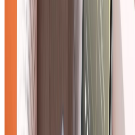
KẾT NỐI VỚI CHÚNG TÔI
Về chúng tôi
Giới thiệu về XTMobile
Liên hệ hợp tác
Hệ thống cửa hàng bán lẻ
Về trang chủ
Hỗ trợ khách hàng
Mua hàng trả góp
Mua hàng online