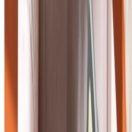
Khiếu nại - Góp ý:
088.99999.33
Bán hàng doanh nghiệp B2B:
088.99999.22
HỖ TRỢ THANH TOÁN