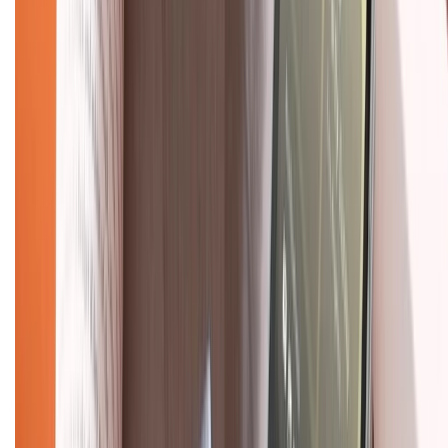
Chính sách kiểm hàng
TỔNG ĐÀI HỖ TRỢ
Tư vấn mua hàng (miễn phí):
1800.6229
(08h30 - 21h30)
Khiếu nại - Góp ý:
088.99999.33
(09h00 - 18h00)
Trung tâm bảo hành:
028.710.89898
(08h30 - 21h00)
KẾT NỐI VỚI CHÚNG TÔI