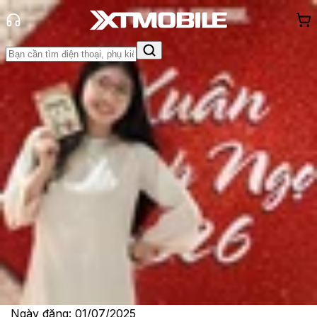
Trang chủ
Tin tức
Tin Mới
Tin Mới
Đánh Giá - Trên Tay
So Sánh
Tư vấn
Khuyến
mãi
Thủ thuật
Hỏi đáp
App - Game
Thông báo
Khách
hàng - Sự kiện
Thông số kỹ thuật bị rò rỉ của Pixel
10 Pro và 10 Pro XL: Liệu có nâng
cấp gì?
Lê Thị Huỳnh Như
Ngày đăng:
01/07/2025