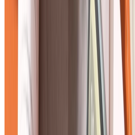
KẾT NỐI VỚI CHÚNG TÔI
CHỨNG NHẬN