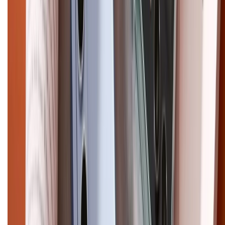
Điện thoại iPhone
iPhone 17 Pro Max
iPhone 17
Pro
iPhone 17
iPhone 16
iPhone 16 Pro Max
iPhone 15
Pro Max
iPhone 15
Điện thoại Samsung
Samsung S26
Ultra
Samsung S26
Samsung S25
iPhone cũ
iPhone 17
cũ
iPhone 16 cũ
iPhone 16 Pro Max cũ
Copyright @2012 HỘ KINH DOANH CỬA HÀNG ĐIỆN THOẠI DI ĐỘNG
XTMOBILE. Số GPKD: 41A8052143 – Cấp ngày 11/05/2023. Địa chỉ: 50
Trần Quang Khải, Phường Tân Định, Quận 1, TP.HCM. Điện thoại:
1800.6229 (Miễn Phí)
Email: xtmobile.sg@gmail.com. Chịu trách nhiệm nội dung: Lê Xuân
Hoà