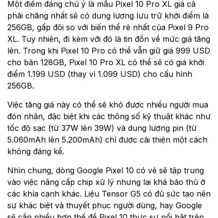
Một điểm đáng chú ý là mẫu Pixel 10 Pro XL giá cả
phải chăng nhất sẽ có dung lượng lưu trữ khởi điểm là
256GB, gấp đôi so với biến thể rẻ nhất của Pixel 9 Pro
XL. Tuy nhiên, đi kèm với đó là tin đồn về mức giá tăng
lên. Trong khi Pixel 10 Pro có thể vẫn giữ giá 999 USD
cho bản 128GB, Pixel 10 Pro XL có thể sẽ có giá khởi
điểm 1.199 USD (thay vì 1.099 USD) cho cấu hình
256GB.
Việc tăng giá này có thể sẽ khó được nhiều người mua
đón nhận, đặc biệt khi các thông số kỹ thuật khác như
tốc độ sạc (từ 37W lên 39W) và dung lượng pin (từ
5.060mAh lên 5.200mAh) chỉ được cải thiện một cách
không đáng kể.
Nhìn chung, dòng Google Pixel 10 có vẻ sẽ tập trung
vào việc nâng cấp chip xử lý nhưng lại khá bảo thủ ở
các khía cạnh khác. Liệu Tensor G5 có đủ sức tạo nên
sự khác biệt và thuyết phục người dùng, hay Google
sẽ cần nhiều hơn thế để Pixel 10 thực sự nổi bật trên