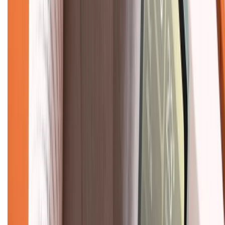
Mua hàng online
Dịch vụ bảo hành mở rộng
Hình thức thanh toán
Tra cứu bảo hành
Tra cứu điểm XTMember
Hướng dẫn mua hàng trả góp
Dịch vụ bán hàng B2B
Chính sách
Bảo hành mở rộng
Chính sách dùng sản phẩm 7 ngày miễn phí
Chính sách đổi trả
Chính sách bảo hành
Chính sách bảo mật thông tin