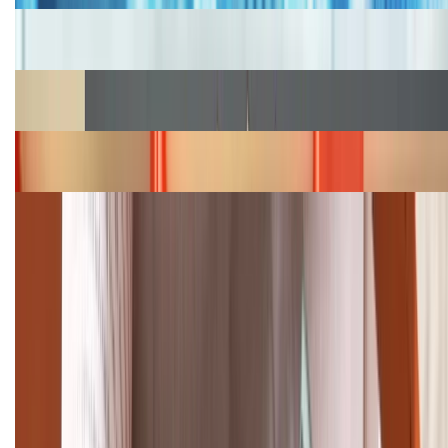
Cập nhật bảng giá iPhone năm 2026: Giá tốt, ưu đãi
hấp dẫn
Cập nhật bảng giá Galaxy S23 (Plus, Ultra) cũ, mới
năm 2026
Bảng giá iPhone 15 cập nhật mới nhất tháng
08/2026
Cập nhật bảng giá điện thoại Samsung tháng 8:
Giảm đến 15.49 triệu
TỔNG ĐÀI HỖ TRỢ
(08H30 - 21H30)
Tư vấn mua hàng (miễn phí):
1800.6229