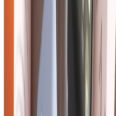
Dịch vụ bán hàng B2B
Chính sách
Bảo hành mở rộng
Chính sách dùng sản phẩm 7 ngày miễn phí
Chính sách đổi trả
Chính sách bảo hành
Chính sách bảo mật thông tin
Chính sách kiểm hàng
HỖ TRỢ THANH TOÁN