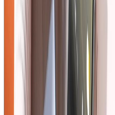
Về chúng tôi
Giới thiệu về XTMobile
Liên hệ hợp tác
Hệ thống cửa hàng bán lẻ
Về trang chủ
Hỗ trợ khách hàng
Mua hàng trả góp
Mua hàng online
Dịch vụ bảo hành mở rộng
Hình thức thanh toán
Tra cứu bảo hành
Tra cứu điểm XTMember
Hướng dẫn mua hàng trả góp