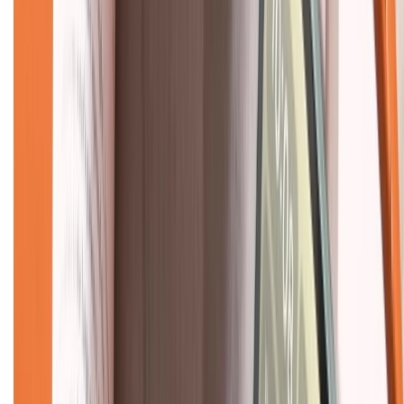
Về chúng tôi
Giới thiệu về XTMobile
Liên hệ hợp tác
Hệ thống cửa hàng bán lẻ
Về trang chủ
Hỗ trợ khách hàng
Mua hàng trả góp