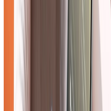
Mua hàng trả góp
Mua hàng online
Dịch vụ bảo hành mở rộng
Hình thức thanh toán
Tra cứu bảo hành
Tra cứu điểm XTMember
Hướng dẫn mua hàng trả góp
Dịch vụ bán hàng B2B
Chính sách
Bảo hành mở rộng
Chính sách dùng sản phẩm 7 ngày miễn phí
Chính sách đổi trả