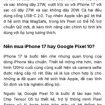
và sạc không dây 27W, vượt trội so với iPhone 17 với
sạc có dây 27W và sạc không dây 20W. Cả hai đều
dùng cổng USB-C 2.0. Tuy nhiên Apple vẫn giữ lợi thế
ở hệ sinh thái MagSafe, trong khi Pixel có thể hỗ trợ
chuẩn Qi2 mới, đi kèm tính năng căn chỉnh từ tính khi
dùng với ốp lưng tương thích.
Nên mua iPhone 17 hay Google Pixel 10?
iPhone 17 là bước tiến nhẹ nhưng quan trọng của
dòng iPhone tiêu chuẩn. Thiết kế mỏng nhẹ hơn, màn
hình 120Hz cuối cùng cũng xuất hiện và camera selfie
được nâng cấp rõ rệt. Đây sẽ là lựa chọn hợp lý cho
những ai đã quen với hệ sinh thái Apple, đề cao tính
ổn định và trải nghiệm đồng bộ.
Ngược lại, Google Pixel 10 là bước đi táo bạo hơn.
Chip Tensor G5 tự thiết kế, trợ lý thông minh Pixel
Sense xử lý hoàn toàn trên máy và hệ thống ba