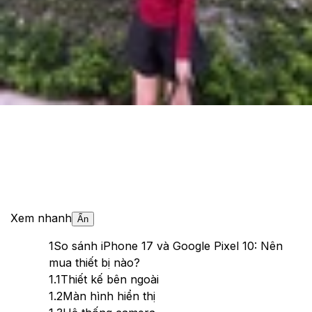
Cập nhật:
01/07/2025
Theo dõi XTMobile trên
Xem nhanh
Ẩn
1
So sánh iPhone 17 và Google Pixel 10: Nên
mua thiết bị nào?
1.1
Thiết kế bên ngoài
1.2
Màn hình hiển thị