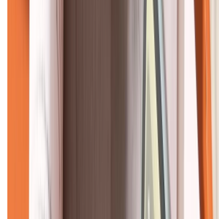
KẾT NỐI VỚI CHÚNG TÔI
CHỨNG NHẬN