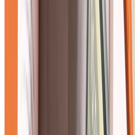
Về chúng tôi
Giới thiệu về XTMobile
Liên hệ hợp tác
Hệ thống cửa hàng bán lẻ
Về trang chủ
Hỗ trợ khách hàng
Mua hàng trả góp
Mua hàng online
Dịch vụ bảo hành mở rộng
Hình thức thanh toán
Tra cứu bảo hành
Tra cứu điểm XTMember
Hướng dẫn mua hàng trả góp