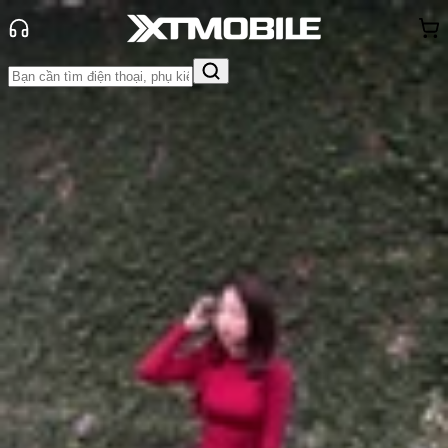
Trang chủ
Tin tức
So Sánh
Tin Mới
Đánh Giá - Trên Tay
So Sánh
Tư vấn
Khuyến
mãi
Thủ thuật
Hỏi đáp
App - Game
Thông báo
Khách
hàng - Sự kiện
So sánh iPhone 17 và Google Pixel
10: Lựa chọn nào đáng 'xuống tiền'
hơn?
Anh Thư
Ngày đăng:
01/07/2025