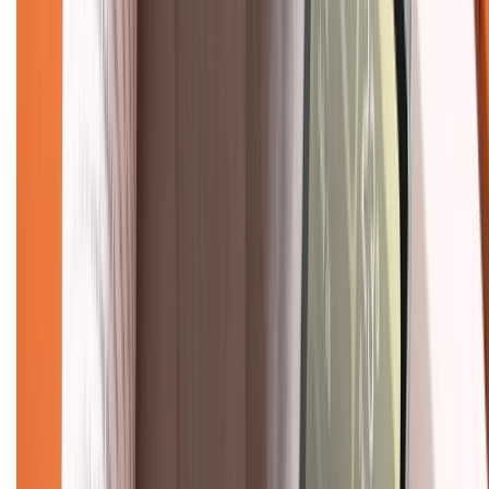
088.99999.33
(09h00 - 18h00)
Trung tâm bảo hành:
028.710.89898
(08h30 - 21h00)
KẾT NỐI VỚI CHÚNG TÔI
Về chúng tôi
Giới thiệu về XTMobile
Liên hệ hợp tác
Hệ thống cửa hàng bán lẻ
Về trang chủ
Hỗ trợ khách hàng