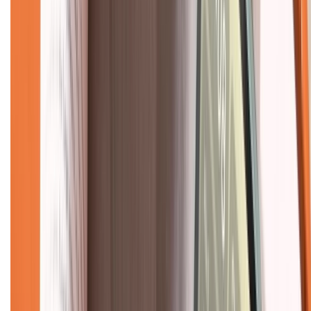
Dịch vụ bán hàng B2B
Chính sách
Bảo hành mở rộng
Chính sách dùng sản phẩm 7 ngày miễn phí
Chính sách đổi trả
Chính sách bảo hành
Chính sách bảo mật thông tin
Chính sách kiểm hàng
TỔNG ĐÀI HỖ TRỢ
Tư vấn mua hàng (miễn phí):
1800.6229
(08h30 - 21h30)
Khiếu nại - Góp ý: