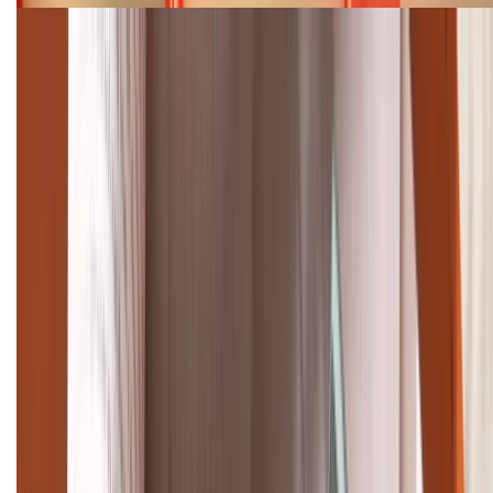
Cập nhật bảng giá điện thoại Samsung tháng 8:
Giảm đến 15.49 triệu
TỔNG ĐÀI HỖ TRỢ
(08H30 - 21H30)
Tư vấn mua hàng (miễn phí):
1800.6229
Khiếu nại - Góp ý:
088.99999.33
Bán hàng doanh nghiệp B2B:
088.99999.22