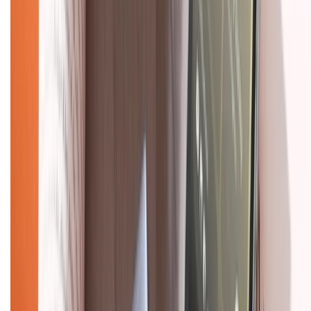
088.99999.33
(09h00 - 18h00)
Trung tâm bảo hành:
028.710.89898
(08h30 - 21h00)
KẾT NỐI VỚI CHÚNG TÔI
Về chúng tôi
Giới thiệu về XTMobile
Liên hệ hợp tác
Hệ thống cửa hàng bán lẻ
Về trang chủ
Hỗ trợ khách hàng