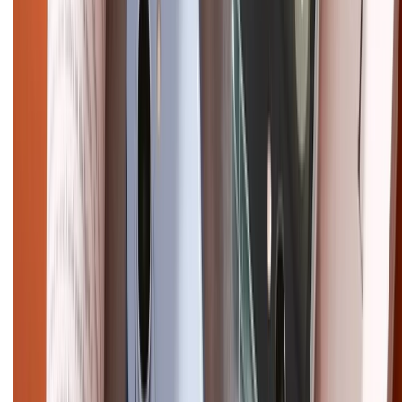
CHỨNG NHẬN
Điện thoại iPhone
iPhone 17 Pro Max
iPhone 17
Pro
iPhone 17
iPhone 16
iPhone 16 Pro Max
iPhone 15
Pro Max
iPhone 15
Điện thoại Samsung
Samsung S26
Ultra
Samsung S26
Samsung S25
iPhone cũ
iPhone 17
cũ
iPhone 16 cũ
iPhone 16 Pro Max cũ
Copyright @2012 HỘ KINH DOANH CỬA HÀNG ĐIỆN THOẠI DI ĐỘNG
XTMOBILE. Số GPKD: 41A8052143 – Cấp ngày 11/05/2023. Địa chỉ: 50
Trần Quang Khải, Phường Tân Định, Quận 1, TP.HCM. Điện thoại: