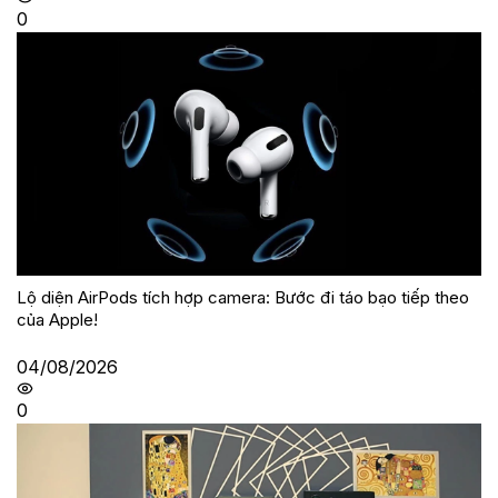
0
Lộ diện AirPods tích hợp camera: Bước đi táo bạo tiếp theo
của Apple!
04/08/2026
0