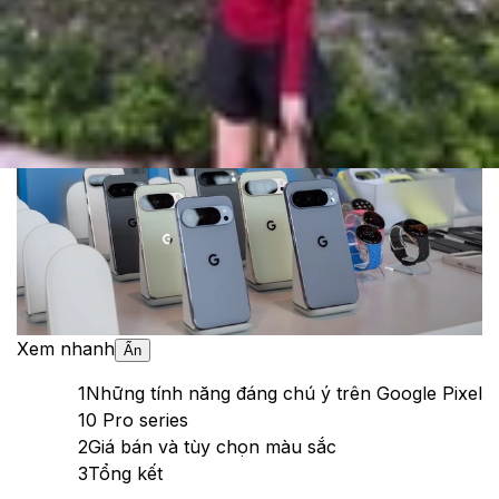
Cập nhật:
21/08/2025
Theo dõi XTMobile trên
Xem nhanh
Ẩn
1
Những tính năng đáng chú ý trên Google Pixel
10 Pro series
2
Giá bán và tùy chọn màu sắc
3
Tổng kết