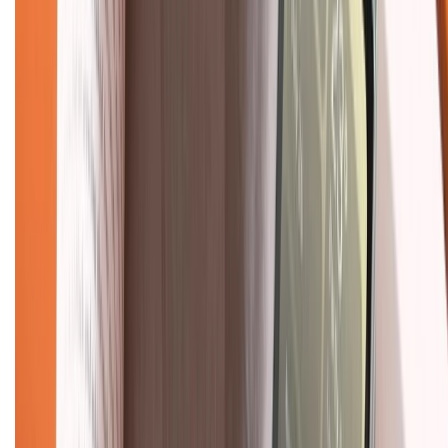
Dịch vụ bán hàng B2B
Chính sách
Bảo hành mở rộng
Chính sách dùng sản phẩm 7 ngày miễn phí
Chính sách đổi trả
Chính sách bảo hành
Chính sách bảo mật thông tin
Chính sách kiểm hàng
TỔNG ĐÀI HỖ TRỢ
Tư vấn mua hàng (miễn phí):
1800.6229
(08h30 - 21h30)
Khiếu nại - Góp ý: