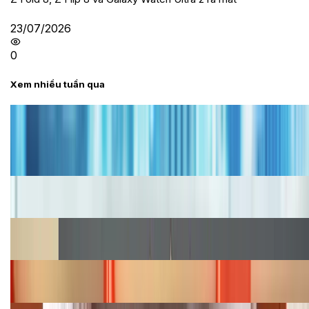
23/07/2026
0
Xem nhiều tuần qua
Tư vấn
Bảng giá iPhone cũ mới nhất trong tháng 8 năm
2026, giá siêu hấp dẫn
Cập nhật bảng giá iPhone năm 2026: Giá tốt, ưu đãi
hấp dẫn
Cập nhật bảng giá Galaxy S23 (Plus, Ultra) cũ, mới
năm 2026
Bảng giá iPhone 15 cập nhật mới nhất tháng
08/2026