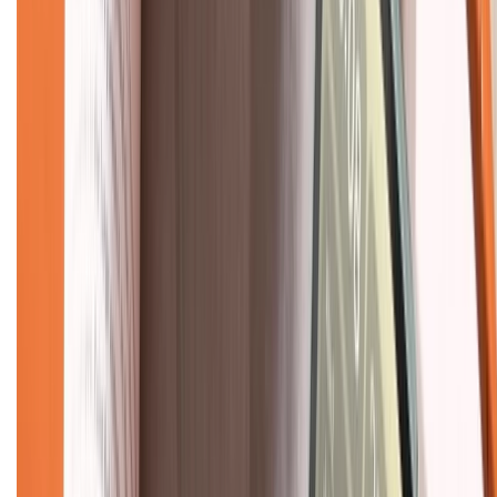
Giới thiệu về XTMobile
Liên hệ hợp tác
Hệ thống cửa hàng bán lẻ
Về trang chủ
Hỗ trợ khách hàng
Mua hàng trả góp
Mua hàng online
Dịch vụ bảo hành mở rộng
Hình thức thanh toán
Tra cứu bảo hành
Tra cứu điểm XTMember
Hướng dẫn mua hàng trả góp