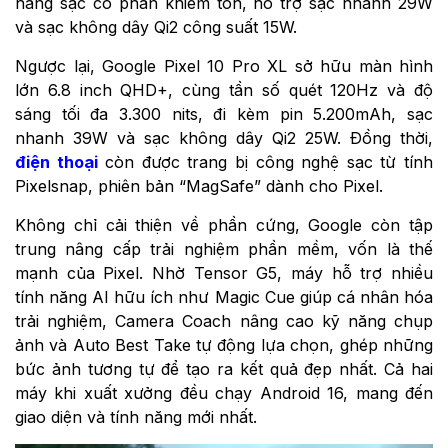
năng sạc có phần khiêm tốn, hỗ trợ sạc nhanh 29W
và sạc không dây Qi2 công suất 15W.
Ngược lại, Google Pixel 10 Pro XL sở hữu màn hình
lớn 6.8 inch QHD+, cùng tần số quét 120Hz và độ
sáng tối đa 3.300 nits, đi kèm pin 5.200mAh, sạc
nhanh 39W và sạc không dây Qi2 25W. Đồng thời,
điện thoại
còn được trang bị công nghệ sạc từ tính
Pixelsnap, phiên bản “MagSafe” dành cho Pixel.
Không chỉ cải thiện về phần cứng, Google còn tập
trung nâng cấp trải nghiệm phần mềm, vốn là thế
mạnh của Pixel. Nhờ Tensor G5, máy hỗ trợ nhiều
tính năng AI hữu ích như Magic Cue giúp cá nhân hóa
trải nghiệm, Camera Coach nâng cao kỹ năng chụp
ảnh và Auto Best Take tự động lựa chọn, ghép những
bức ảnh tương tự để tạo ra kết quả đẹp nhất. Cả hai
máy khi xuất xưởng đều chạy Android 16, mang đến
giao diện và tính năng mới nhất.