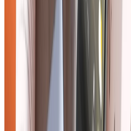
Mua hàng trả góp
Mua hàng online
Dịch vụ bảo hành mở rộng
Hình thức thanh toán
Tra cứu bảo hành
Tra cứu điểm XTMember
Hướng dẫn mua hàng trả góp
Dịch vụ bán hàng B2B
Chính sách
Bảo hành mở rộng
Chính sách dùng sản phẩm 7 ngày miễn phí
Chính sách đổi trả