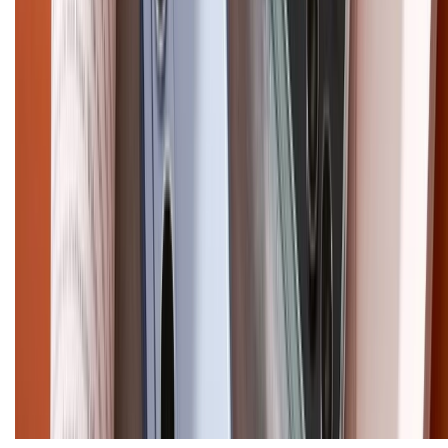
1800.6229 (Miễn Phí)
Email: xtmobile.sg@gmail.com. Chịu trách nhiệm nội dung: Lê Xuân
Hoà