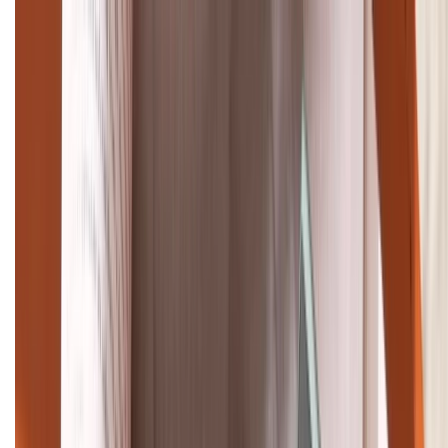
Cập nhật bảng giá điện thoại Samsung tháng 8:
Giảm đến 15.49 triệu
TỔNG ĐÀI HỖ TRỢ
(08H30 - 21H30)
Tư vấn mua hàng (miễn phí):
1800.6229
Khiếu nại - Góp ý:
088.99999.33
Bán hàng doanh nghiệp B2B:
088.99999.22