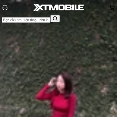
Trang chủ
Tin tức
Tin Mới
Tin Mới
Đánh Giá - Trên Tay
So Sánh
Tư vấn
Khuyến
mãi
Thủ thuật
Hỏi đáp
App - Game
Thông báo
Khách
hàng - Sự kiện
Google Pixel 10 Pro và Pixel 10 Pro
XL ra mắt: Bộ đôi flagship AI với
mức giá đắt đỏ
Anh Thư
Ngày đăng:
21/08/2025