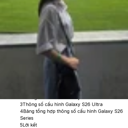
Theo dõi XTMobile trên
Xem nhanh
Ẩn
1
Thông số cấu hình Galaxy S26
2
Thông số cấu hình Galaxy S26 Plus
3
Thông số cấu hình Galaxy S26 Ultra
4
Bảng tổng hợp thông số cấu hình Galaxy S26
Series
5
Lời kết