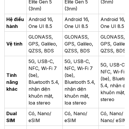
Elite Gen 5
Elite Gen 5
(3nm)
(3nm)
(3nm)
Hệ điều
Android 16,
Android 16,
Android 16,
hành
One UI 8.5
One UI 8.5
One UI 8.5
GLONASS,
GLONASS,
GLONASS,
Vệ tinh
GPS, Galileo,
GPS, Galileo,
GPS, Galileo
QZSS, BDS
QZSS, BDS
QZSS, BDS
5G, USB-C,
5G, USB-C,
5G, USB-C,
NFC, Wi-Fi 7
NFC, Wi-Fi 7
NFC, Wi-Fi 7
Tính
(be),
(be),
(be), Blueto
năng
Bluetooth 5.4,
Bluetooth 5.4,
5.4, nhận di
khác
nhận diện
nhận diện
khuôn mặt, l
khuôn mặt,
khuôn mặt,
stereo
loa stereo
loa stereo
Dual
Có, Nano/
Có, Nano/
Có, Nano/
SIM
eSIM
eSIM
Nano/ eSIM