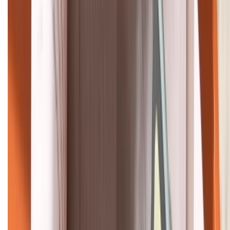
HỖ TRỢ THANH TOÁN
KẾT NỐI VỚI CHÚNG TÔI