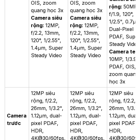
OIS, zoom
OIS, zoom
rộng:
50MP,
quang học 3x
quang học 3x
f/1.9, 120°,
Camera siêu
Camera siêu
1/2.5", 0.7μm
rộng:
12MP,
rộng:
12MP,
Dual-Pixel
f/2.2, 13mm,
f/2.2, 13mm,
PDAF, Supe
120°, 1/2.55",
120°, 1/2.55",
Steady Vide
1.4μm, Super
1.4μm, Super
Camera tele
Steady Video
Steady Video
10MP, 1/3.94
PDAF, OIS,
zoom quang
học 3x
12MP siêu
12MP siêu
12MP siêu
rộng, f/2.2,
rộng, f/2.2,
rộng, f/2.2,
26mm, 1/3.2",
26mm, 1/3.2",
26mm, 1/3.2"
Camera
1.12μm, dual-
1.12μm, dual-
1.12μm, dual
trước
pixel PDAF,
pixel PDAF,
pixel PDAF,
HDR,
HDR,
HDR,
4K@30/60fps,
4K@30/60fps,
4K@30/60fp