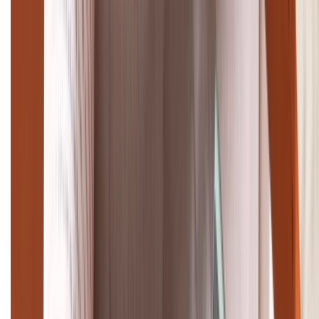
Giảm đến 15.49 triệu
TỔNG ĐÀI HỖ TRỢ
(08H30 - 21H30)
Tư vấn mua hàng (miễn phí):
1800.6229
Khiếu nại - Góp ý:
088.99999.33
Bán hàng doanh nghiệp B2B:
088.99999.22