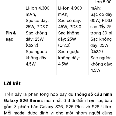
Li-Ion 5.000
Li-Ion 4.300
Li-Ion 4.900
mAh;
mAh;
mAh;
Sạc có dây:
Sạc có dây:
Sạc có dây:
60W, PD3.0,
25W, PD3.0
45W, PD3.0
sạc đầy 75%
Pin &
Sạc không
Sạc không
trong 30 phú
sạc
dây: 25W
dây: 25W
Sạc không
(Qi2.2)
(Qi2.2)
dây: 25W
Sạc ngược
Sạc ngược
(Qi2.2)
không dây:
không dây:
Sạc ngược
4.5W
4.5W
không dây:
4.5W
Lời kết
Trên đây là phần tổng hợp đầy đủ
thông số cấu hình
Galaxy S26 Series
mới nhất ở thời điểm hiện tại, bao
gồm 3 phiên bản Galaxy S26, S26 Plus và S26 Ultra.
Mỗi model được định vị cho một nhóm người dùng