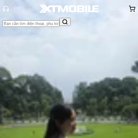
Trang chủ
Tin tức
Tư vấn
Tin Mới
Đánh Giá - Trên Tay
So Sánh
Tư vấn
Khuyến
mãi
Thủ thuật
Hỏi đáp
App - Game
Thông báo
Khách
hàng - Sự kiện
Tất tần tật toàn bộ thông số cấu
hình Galaxy S26 Series mới nhất
Hồng Huệ
Ngày đăng:
26/02/2026
Cập nhật:
11/07/2026