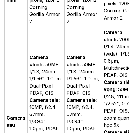
hình
pixels, 120Hz,
pixels, 120Hz,
pixels, 120Hz
Corning
Corning
Corning Gori
Gorilla Armor
Gorilla Armor
Armor 2
2
2
Camera
chính:
200M
f/1.4, 24mm
(wide), 1/1.3"
Camera
Camera
0.6μm,
chính:
50MP
chính:
50MP
Multidirectio
f/1.8, 24mm,
f/1.8, 24mm,
PDAF, OIS
1/1.56", 1.0μm,
1/1.56", 1.0μm,
Camera tiề
Dual-Pixel
Dual-Pixel
vọng:
50MP,
PDAF, OIS
PDAF, OIS
f/2.8, 111mm
Camera tele:
Camera tele:
1/2.52", 0.7
10MP, f/2.4,
10MP, f/2.4,
PDAF, OIS,
67mm,
67mm,
Camera
zoom quang
1/3.94",
1/3.94",
sau
học 5x
1.0μm, PDAF,
1.0μm, PDAF,
Camera siê