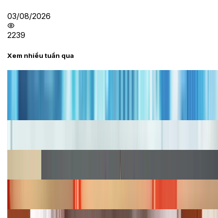
03/08/2026
2239
Xem nhiều tuần qua
Tư vấn
Bảng giá iPhone cũ mới nhất trong tháng 8 năm
2026, giá siêu hấp dẫn
Cập nhật bảng giá iPhone năm 2026: Giá tốt, ưu đãi
hấp dẫn
Cập nhật bảng giá Galaxy S23 (Plus, Ultra) cũ, mới
năm 2026
Bảng giá iPhone 15 cập nhật mới nhất tháng
08/2026
Cập nhật bảng giá điện thoại Samsung tháng 8: