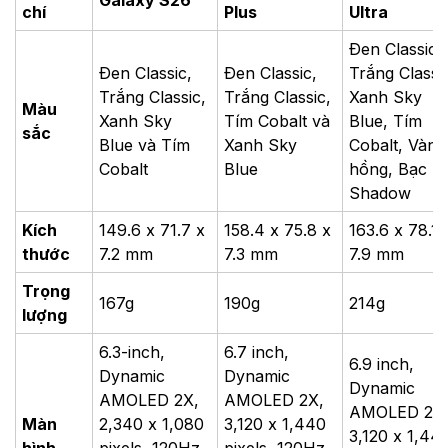
Galaxy S26
chí
Plus
Ultra
Đen Classic,
Đen Classic,
Đen Classic,
Trắng Classi
Trắng Classic,
Trắng Classic,
Xanh Sky
Màu
Xanh Sky
Tím Cobalt và
Blue, Tím
sắc
Blue và Tím
Xanh Sky
Cobalt, Vàng
Cobalt
Blue
hồng, Bạc
Shadow
Kích
149.6 x 71.7 x
158.4 x 75.8 x
163.6 x 78.1 
thước
7.2 mm
7.3 mm
7.9 mm
Trọng
167g
190g
214g
lượng
6.3-inch,
6.7 inch,
6.9 inch,
Dynamic
Dynamic
Dynamic
AMOLED 2X,
AMOLED 2X,
AMOLED 2X
Màn
2,340 x 1,080
3,120 x 1,440
3,120 x 1,44