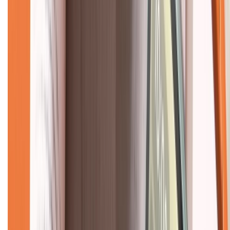
Liên hệ hợp tác
Hệ thống cửa hàng bán lẻ
Về trang chủ
Hỗ trợ khách hàng
Mua hàng trả góp
Mua hàng online
Dịch vụ bảo hành mở rộng
Hình thức thanh toán
Tra cứu bảo hành
Tra cứu điểm XTMember
Hướng dẫn mua hàng trả góp
Dịch vụ bán hàng B2B
Chính sách