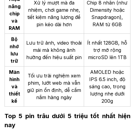
Xử lý mượt mà đa
Chip 8 nhân (như
năng
nhiệm, chơi game nhẹ,
Dimensity hoặc
chip
tiết kiệm năng lượng để
Snapdragon),
và
pin kéo dài hơn
RAM từ 6GB
RAM
Bộ
Lưu trữ ảnh, video thoải
Ít nhất 128GB, hỗ
nhớ
mái mà không ảnh
trợ mở rộng
lưu
hưởng đến hiệu suất pin
microSD lên 1TB
trữ
Màn
AMOLED hoặc
Tối ưu trải nghiệm xem
hình
IPS 6.5 inch, độ
phim, lướt web mà vẫn
và
sáng cao, trọng
giữ pin ổn định, dễ cầm
thiết
lượng nhẹ dưới
nắm hàng ngày
kế
200g
Top 5 pin trâu dưới 5 triệu tốt nhất hiện
nay