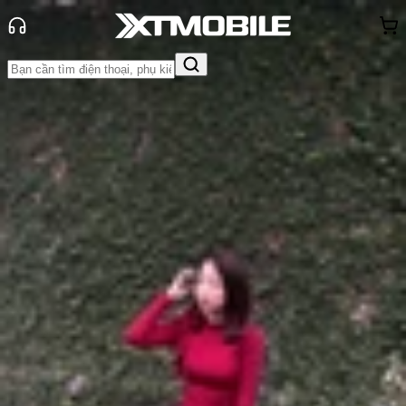
Trang chủ
Tin tức
Tư vấn
Tin Mới
Đánh Giá - Trên Tay
So Sánh
Tư vấn
Khuyến
mãi
Thủ thuật
Hỏi đáp
App - Game
Thông báo
Khách
hàng - Sự kiện
Top 5 điện thoại pin trâu dưới 5
triệu nên mua nhất hiện nay
Anh Thư
Ngày đăng:
14/10/2025
Cập nhật:
14/10/2025