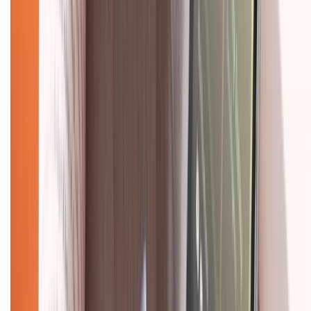
Dịch vụ bảo hành mở rộng
Hình thức thanh toán
Tra cứu bảo hành
Tra cứu điểm XTMember
Hướng dẫn mua hàng trả góp
Dịch vụ bán hàng B2B
Chính sách
Bảo hành mở rộng
Chính sách dùng sản phẩm 7 ngày miễn phí
Chính sách đổi trả
Chính sách bảo hành
Chính sách bảo mật thông tin