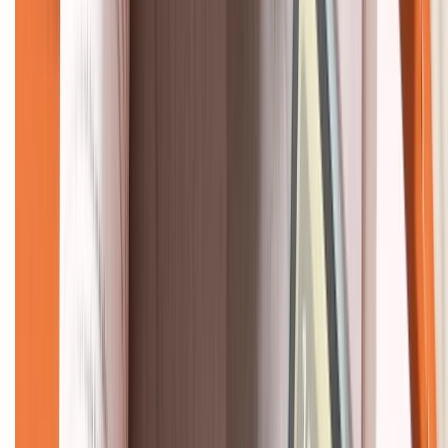
CHỨNG NHẬN
Về chúng tôi
Giới thiệu về XTMobile