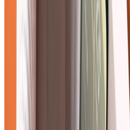
028.710.89898
(08h30 - 21h00)
KẾT NỐI VỚI CHÚNG TÔI
Về chúng tôi
Giới thiệu về XTMobile
Liên hệ hợp tác
Hệ thống cửa hàng bán lẻ
Về trang chủ
Hỗ trợ khách hàng
Mua hàng trả góp
Mua hàng online