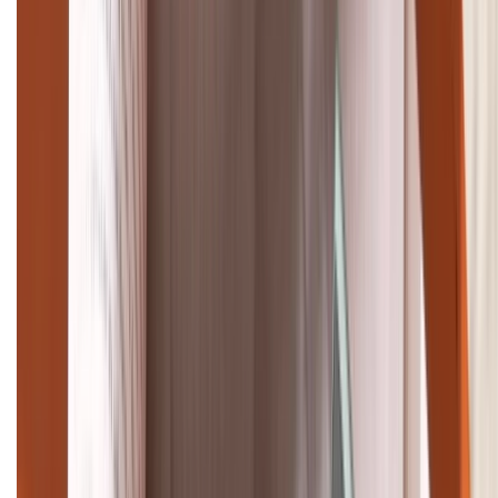
(08H30 - 21H30)
Tư vấn mua hàng (miễn phí):
1800.6229
Khiếu nại - Góp ý:
088.99999.33
Bán hàng doanh nghiệp B2B:
088.99999.22
HỖ TRỢ THANH TOÁN