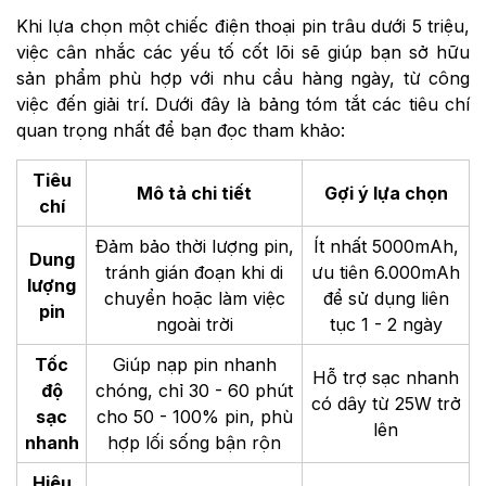
Khi lựa chọn một chiếc điện thoại pin trâu dưới 5 triệu,
việc cân nhắc các yếu tố cốt lõi sẽ giúp bạn sở hữu
sản phẩm phù hợp với nhu cầu hàng ngày, từ công
việc đến giải trí. Dưới đây là bảng tóm tắt các tiêu chí
quan trọng nhất để bạn đọc tham khảo:
Tiêu
Mô tả chi tiết
Gợi ý lựa chọn
chí
Đảm bảo thời lượng pin,
Ít nhất 5000mAh,
Dung
tránh gián đoạn khi di
ưu tiên 6.000mAh
lượng
chuyển hoặc làm việc
để sử dụng liên
pin
ngoài trời
tục 1 - 2 ngày
Tốc
Giúp nạp pin nhanh
Hỗ trợ sạc nhanh
độ
chóng, chỉ 30 - 60 phút
có dây từ 25W trở
sạc
cho 50 - 100% pin, phù
lên
nhanh
hợp lối sống bận rộn
Hiệu