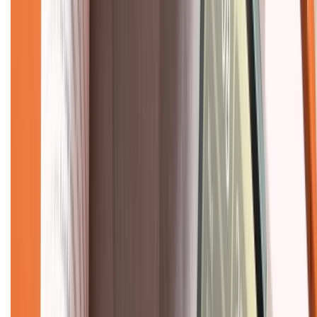
Bảo hành mở rộng
Chính sách dùng sản phẩm 7 ngày miễn phí
Chính sách đổi trả
Chính sách bảo hành
Chính sách bảo mật thông tin
Chính sách kiểm hàng
TỔNG ĐÀI HỖ TRỢ
Tư vấn mua hàng (miễn phí):
1800.6229
(08h30 - 21h30)
Khiếu nại - Góp ý:
088.99999.33
(09h00 - 18h00)
Trung tâm bảo hành: