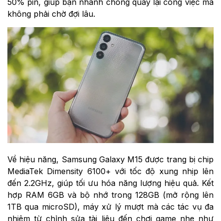
50% pin, giúp bạn nhanh chóng quay lại công việc mà
không phải chờ đợi lâu.
Về hiệu năng, Samsung Galaxy M15 được trang bị chip
MediaTek Dimensity 6100+ với tốc độ xung nhịp lên
đến 2.2GHz, giúp tối ưu hóa năng lượng hiệu quả. Kết
hợp RAM 6GB và bộ nhớ trong 128GB (mở rộng lên
1TB qua microSD), máy xử lý mượt mà các tác vụ đa
nhiệm từ chỉnh sửa tài liệu đến chơi game nhẹ như