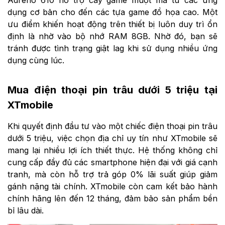
Adreno 610 hỗ trợ cày game mượt mà từ các ứng
dụng cơ bản cho đến các tựa game đồ họa cao. Một
ưu điểm khiến hoạt động trên thiết bị luôn duy trì ổn
định là nhờ vào bộ nhớ RAM 8GB. Nhờ đó, bạn sẽ
tránh được tình trạng giật lag khi sử dụng nhiều ứng
dụng cùng lúc.
Mua điện thoại pin trâu dưới 5 triệu tại
XTmobile
Khi quyết định đầu tư vào một chiếc điện thoại pin trâu
dưới 5 triệu, việc chọn địa chỉ uy tín như XTmobile sẽ
mang lại nhiều lợi ích thiết thực. Hệ thống không chỉ
cung cấp đầy đủ các smartphone hiện đại với giá cạnh
tranh, mà còn hỗ trợ trả góp 0% lãi suất giúp giảm
gánh nặng tài chính. XTmobile còn cam kết bảo hành
chính hãng lên đến 12 tháng, đảm bảo sản phẩm bền
bỉ lâu dài.