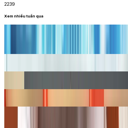
2239
Xem nhiều tuần qua
Tư vấn
Bảng giá iPhone cũ mới nhất trong tháng 8 năm
2026, giá siêu hấp dẫn
Cập nhật bảng giá iPhone năm 2026: Giá tốt, ưu đãi
hấp dẫn
Cập nhật bảng giá Galaxy S23 (Plus, Ultra) cũ, mới
năm 2026
Bảng giá iPhone 15 cập nhật mới nhất tháng
08/2026
Cập nhật bảng giá điện thoại Samsung tháng 8:
Giảm đến 15.49 triệu
TỔNG ĐÀI HỖ TRỢ