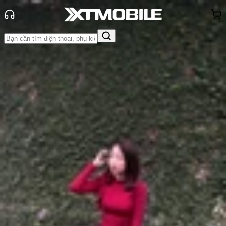
Trang chủ
Tin tức
So Sánh
Tin Mới
Đánh Giá - Trên Tay
So Sánh
Tư vấn
Khuyến
mãi
Thủ thuật
Hỏi đáp
App - Game
Thông báo
Khách
hàng - Sự kiện
So sánh Xiaomi 14 Ultra và Meizu 21
Pro: Thiết bị nào 'ngon' hơn?
Anh Thư
Ngày đăng:
28/03/2024
Cập nhật:
28/05/2026