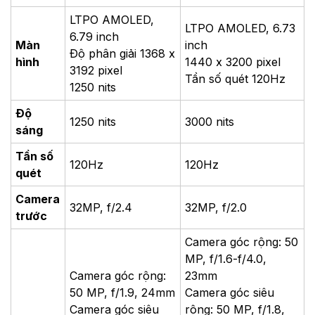
LTPO AMOLED,
LTPO AMOLED, 6.73
6.79 inch
Màn
inch
Độ phân giải 1368 x
hình
1440 x 3200 pixel
3192 pixel
Tần số quét 120Hz
1250 nits
Độ
1250 nits
3000 nits
sáng
Tần số
120Hz
120Hz
quét
Camera
32MP, f/2.4
32MP, f/2.0
trước
Camera góc rộng: 50
MP, f/1.6-f/4.0,
Camera góc rộng:
23mm
50 MP, f/1.9, 24mm
Camera góc siêu
Camera góc siêu
rộng: 50 MP, f/1.8,