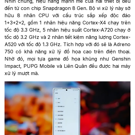
Nhìn chung, hiệu năng mạnh mẽ của hai thiết bị đều
đến từ con chip Snapdragon 8 Gen. Bộ vi xử lý này sở
hữu 8 nhân CPU với cấu trúc sắp xếp độc đáo
1+3+2+2, gồm 1 nhân hiệu năng Cortex-X4 chạy trên
tốc độ 3.3 GHz, 5 nhân hiệu suất Cortex-A720 chạy ở
tốc dộ 3.2 GHz và 2 nhân tiết kiệm năng lượng Cortex-
A520 với tốc độ 1.3 GHz. Tích hợp với đó sẽ là Adreno
750 có khả năng xử lý đồ họa cao trên điện thoại.
Nhờ đó, mọi tựa game đồ họa khủng như Genshin
Impact, PUPG Mobile và Liên Quân đều được hai máy
xử lý mượt mà.