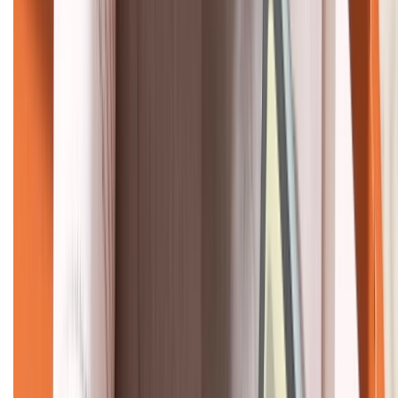
KẾT NỐI VỚI CHÚNG TÔI
CHỨNG NHẬN