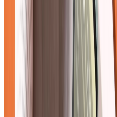
Chính sách kiểm hàng
TỔNG ĐÀI HỖ TRỢ
Tư vấn mua hàng (miễn phí):
1800.6229
(08h30 - 21h30)
Khiếu nại - Góp ý:
088.99999.33
(09h00 - 18h00)
Trung tâm bảo hành:
028.710.89898
(08h30 - 21h00)
KẾT NỐI VỚI CHÚNG TÔI
Về chúng tôi