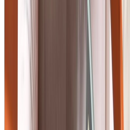
088.99999.33
Bán hàng doanh nghiệp B2B:
088.99999.22
HỖ TRỢ THANH TOÁN