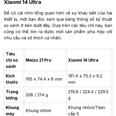
Xiaomi 14 Ultra
Để có cái nhìn tổng quan hơn về sự khác biệt của hai
thiết bị, mời bạn đọc xem qua bảng thông số kỹ thuật
so sánh ở bên dưới đây. Dựa trên các tiêu chí nay, bạn
cũng có thể tìm ra được một sản phẩm phù hợp với
nhu cầu và sở thích cá nhân.
Tiêu
chí so
Meizu 21 Pro
Xiaomi 14 Ultra
sánh
Kích
161.4 x 75.3 x 9.2
165 x 74.4 x 8 mm
thước
mm
Trọng
219.8 / 224.4 / 229.5
208 / 214 g
lượng
g
Khung
Khung nhôm/Titan
Khung nhôm
máy
cấp 5