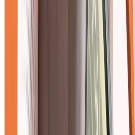
Dịch vụ bảo hành mở rộng
Hình thức thanh toán
Tra cứu bảo hành
Tra cứu điểm XTMember
Hướng dẫn mua hàng trả góp
Dịch vụ bán hàng B2B
Chính sách
Bảo hành mở rộng
Chính sách dùng sản phẩm 7 ngày miễn phí
Chính sách đổi trả
Chính sách bảo hành
Chính sách bảo mật thông tin