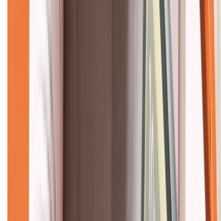
Về chúng tôi
Giới thiệu về XTMobile
Liên hệ hợp tác
Hệ thống cửa hàng bán lẻ
Về trang chủ
Hỗ trợ khách hàng
Mua hàng trả góp
Mua hàng online