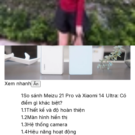
Theo dõi XTMobile trên
Xem nhanh
Ẩn
1
So sánh Meizu 21 Pro và Xiaomi 14 Ultra: Có
điểm gì khác biệt?
1.1
Thiết kế và độ hoàn thiện
1.2
Màn hình hiển thị
1.3
Hệ thống camera
1.4
Hiệu năng hoạt động