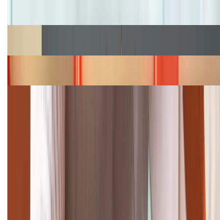
Cập nhật bảng giá iPhone năm 2026: Giá tốt, ưu đãi
hấp dẫn
Cập nhật bảng giá Galaxy S23 (Plus, Ultra) cũ, mới
năm 2026
Bảng giá iPhone 15 cập nhật mới nhất tháng
08/2026
Cập nhật bảng giá điện thoại Samsung tháng 8:
Giảm đến 15.49 triệu
TỔNG ĐÀI HỖ TRỢ
(08H30 - 21H30)
Tư vấn mua hàng (miễn phí):
1800.6229
Khiếu nại - Góp ý: