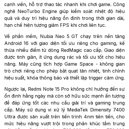
cạnh viền, hỗ trợ thao tác nhanh khi chơi game. Công
nghệ NeoTurbo Engine giúp kiểm soát nhiệt độ hiệu
quả và duy trì hiệu năng ổn định trong thời gian dài,
hạn chế hiện tượng giảm FPS khi chơi liên tục.
Về phần mềm, Nubia Neo 5 GT chạy trên nền tảng
Android 16 với giao diện tối ưu riêng cho gaming, kế
thừa nhiều điểm từ dòng RedMagic cao cấp. Giao diện
được tinh giản, ít ứng dụng rác và tối ưu tốt cho hiệu
năng. Máy cũng tích hợp Game Space - không gian
trò chơi riêng cho phép bật quạt tản nhiệt, tinh chỉnh
hiệu suất, khóa thông báo và thiết lập trigger cảm ứng.
Ngược lại, Redmi Note 15 Pro không chỉ hướng đến sự
ổn định hằng ngày mà còn sở hữu sức mạnh ấn tượng
để đáp ứng tốt các nhu cầu giải trí và gaming trung
cấp. Máy sử dụng vi xử lý MediaTek Dimensity 7400
Ultra được sản xuất trên tiến trình 4nm tiên tiến, cho
mức hiệu năng vượt trội trong phân khúc tầm trung