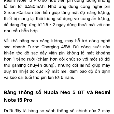
Redmi Note 15 Pro sở hữu viên pin dung lượng khổng
lồ lên tới 6.580mAh. Nhờ ứng dụng công nghệ pin
Silicon-Carbon tiên tiến giúp tăng mật độ năng lượng,
thiết bị mang lại thời lượng sử dụng vô cùng ấn tượng,
dễ dàng đáp ứng từ 1.5 - 2 ngày dùng thoải mái với các
nhu cầu hỗn hợp.
Về khả năng nạp năng lượng, máy hỗ trợ công nghệ
sạc nhanh Turbo Charging 45W. Dù công suất này
khiến tốc độ sạc đầy viên pin khổng lồ mất khoảng
hơn 1 tiếng rưỡi (chậm hơn đôi chút so với một số đối
thủ gaming chuyên dụng), nhưng đổi lại nó giúp máy
duy trì nhiệt độ cực kỳ mát mẻ, đảm bảo độ ổn định
và kéo dài tuổi thọ pin lên tới 6 năm.
Bảng thông số Nubia Neo 5 GT và Redmi
Note 15 Pro
Dưới đây là bảng so sánh thông số chính của 2 máy