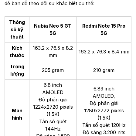
để bạn dễ theo dõi sự khác biệt cụ thể:
Thông
Nubia Neo 5 GT
Redmi Note 15 Pro
số kỹ
5G
5G
thuật
Kích
163.2 x 76.5 x 8.2
163.2 x 76.3 x 8.4 mm
thước
mm
Trọng
205 gram
210 gram
lượng
6.8 inch
6.83 inch
AMOLED
AMOLED,
Độ phân giải
Độ phân giải
1224x2720 pixels
Màn
1280x2772 pixels
(1.5K)
hình
(1.5K)
Tần số quét
Tần số quét 120Hz
144Hz
Độ sáng 3.200 nits
Độ sáng 4.500