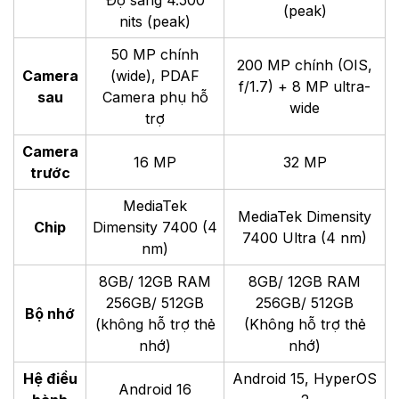
(peak)
nits (peak)
50 MP chính
200 MP chính (OIS,
Camera
(wide), PDAF
f/1.7) + 8 MP ultra-
sau
Camera phụ hỗ
wide
trợ
Camera
16 MP
32 MP
trước
MediaTek
MediaTek Dimensity
Chip
Dimensity 7400 (4
7400 Ultra (4 nm)
nm)
8GB/ 12GB RAM
8GB/ 12GB RAM
256GB/ 512GB
256GB/ 512GB
Bộ nhớ
(không hỗ trợ thẻ
(Không hỗ trợ thẻ
nhớ)
nhớ)
Hệ điều
Android 15, HyperOS
Android 16