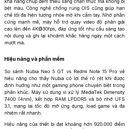
khả năng chụp đêm thiếu sáng chân thực mà không bị
bệt màu. Công nghệ chống rung OIS cũng giúp hạn
chế tối đa hiện tượng nhòe mờ khi cầm tay. Nhờ phần
cứng mạnh mẽ, máy hỗ trợ quay video độ phân giải
cao lên đến 4K@30fps, đáp ứng tốt nhu cầu sáng tạo
nội dung và ghi lại khoảnh khắc hàng ngày một cách
mượt mà.
Hiệu năng và phần mềm
So sánh Nubia Neo 5 GT vs Redmi Note 15 Pro về
hiệu năng cho thấy Nubia có lợi thế rõ rệt khi được
định hướng như một gaming phone chuyên biệt trong
phân khúc. Máy sử dụng vi xử lý MediaTek Dimensity
7400 (4nm), kết hợp RAM LPDDR5 và bộ nhớ UFS
3.1, mang lại tốc độ mở ứng dụng, load game và đa
nhiệm rất nhanh.
Hiệu năng của thiết bị đạt khoảng hơn 920.000 điểm