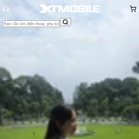
Trang chủ
Tin tức
So Sánh
Tin Mới
Đánh Giá - Trên Tay
So Sánh
Tư vấn
Khuyến
mãi
Thủ thuật
Hỏi đáp
App - Game
Thông báo
Khách
hàng - Sự kiện
So sánh Nubia Neo 5 GT vs Redmi
Note 15 Pro: Máy nào đáng mua
hơn ở phân khúc 8 - 9 triệu?
Hồng Huệ
Ngày đăng:
26/05/2026