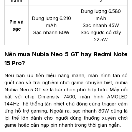
hành
2
Dung lượng 6.580
Dung lượng 6.210
mAh
Pin và
mAh
Sạc nhanh 45W
sạc
Sạc nhanh 80W
Sạc ngược có dây
22.5W
Nên mua Nubia Neo 5 GT hay Redmi Note
15 Pro?
Nếu bạn ưu tiên hiệu năng mạnh, màn hình tần số
quét cao và trải nghiệm chơi game chuyên biệt, nubia
Nubia Neo 5 GT sẽ là lựa chọn phù hợp hơn. Máy nổi
bật với chip Dimensity 7400, màn hình AMOLED
144Hz, hệ thống tản nhiệt chủ động cùng trigger cảm
ứng hỗ trợ gaming. Ngoài ra, sạc nhanh 80W cũng là
lợi thế lớn dành cho người dùng thường xuyên chơi
game hoặc cần nạp pin nhanh trong thời gian ngắn.