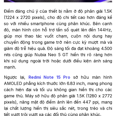
Điểm đáng chú ý của thiết bị nằm ở độ phân giải 1.5K
(1224 x 2720 pixels), cho độ chi tiết cao hơn đáng kể
so với nhiều smartphone cùng phân khúc. Bên cạnh
đó, màn hình còn hỗ trợ tần số quét lên đến 144Hz,
giúp mọi thao tác vuốt chạm, cuộn nội dung hay
chuyển động trong game trở nên cực kỳ mượt mà và
giảm độ trễ hiệu quả. Độ sáng tối đa đạt khoảng 4.500
nits cũng giúp Nubia Neo 5 GT hiển thị rõ ràng hơn
khi sử dụng ngoài trời hoặc dưới điều kiện ánh sáng
mạnh.
Ngược lại,
Redmi Note 15 Pro
sở hữu màn hình
AMOLED phẳng kích thước lớn 6.83 inch, mang phong
cách hiện đại và tối ưu không gian hiển thị cho các
game thủ. Máy sở hữu độ phân giải 1.5K (1280 x 2772
pixels), nâng mật độ điểm ảnh lên đến 447 ppi, mang
lại chất lượng hiển thị siêu sắc nét, trong trẻo và chi
tiết vượt trội vượt xa các đối thủ cùng phân khúc.