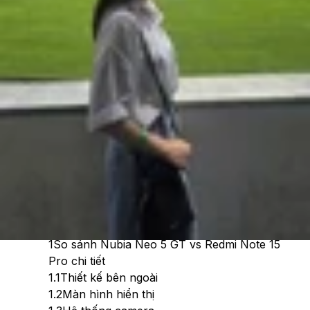
Cập nhật:
11/07/2026
Theo dõi XTMobile trên
Xem nhanh
Ẩn
1
So sánh Nubia Neo 5 GT vs Redmi Note 15
Pro chi tiết
1.1
Thiết kế bên ngoài
1.2
Màn hình hiển thị