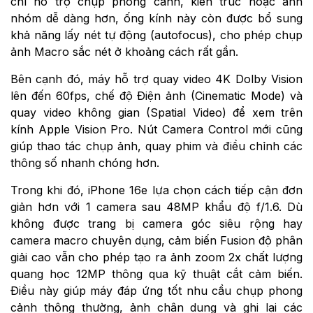
chỉ hỗ trợ chụp phong cảnh, kiến trúc hoặc ảnh
nhóm dễ dàng hơn, ống kính này còn được bổ sung
khả năng lấy nét tự động (autofocus), cho phép chụp
ảnh Macro sắc nét ở khoảng cách rất gần.
Bên cạnh đó, máy hỗ trợ quay video 4K Dolby Vision
lên đến 60fps, chế độ Điện ảnh (Cinematic Mode) và
quay video không gian (Spatial Video) để xem trên
kính Apple Vision Pro. Nút Camera Control mới cũng
giúp thao tác chụp ảnh, quay phim và điều chỉnh các
thông số nhanh chóng hơn.
Trong khi đó, iPhone 16e lựa chọn cách tiếp cận đơn
giản hơn với 1 camera sau 48MP khẩu độ f/1.6. Dù
không được trang bị camera góc siêu rộng hay
camera macro chuyên dụng, cảm biến Fusion độ phân
giải cao vẫn cho phép tạo ra ảnh zoom 2x chất lượng
quang học 12MP thông qua kỹ thuật cắt cảm biến.
Điều này giúp máy đáp ứng tốt nhu cầu chụp phong
cảnh thông thường, ảnh chân dung và ghi lại các