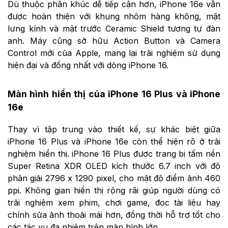
Dù thuộc phân khúc dễ tiếp cận hơn, iPhone 16e vẫn
được hoàn thiện với khung nhôm hàng không, mặt
lưng kính và mặt trước Ceramic Shield tương tự đàn
anh. Máy cũng sở hữu Action Button và Camera
Control mới của Apple, mang lại trải nghiệm sử dụng
hiện đại và đồng nhất với dòng iPhone 16.
Màn hình hiển thị của iPhone 16 Plus và iPhone
16e
Thay vì tập trung vào thiết kế, sự khác biệt giữa
iPhone 16 Plus và iPhone 16e còn thể hiện rõ ở trải
nghiệm hiển thị. iPhone 16 Plus được trang bị tấm nền
Super Retina XDR OLED kích thước 6.7 inch với độ
phân giải 2796 x 1290 pixel, cho mật độ điểm ảnh 460
ppi. Không gian hiển thị rộng rãi giúp người dùng có
trải nghiệm xem phim, chơi game, đọc tài liệu hay
chỉnh sửa ảnh thoải mái hơn, đồng thời hỗ trợ tốt cho
các tác vụ đa nhiệm trên màn hình lớn.