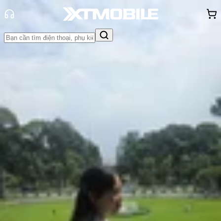
Trang chủ
Tin tức
So Sánh
Tin Mới
Đánh Giá - Trên Tay
So Sánh
Tư vấn
Khuyến
mãi
Thủ thuật
Hỏi đáp
App - Game
Thông báo
Khách
hàng - Sự kiện
So sánh iPhone 16 Plus và iPhone
16e: Nên xuống tiền cho phiên bản
nào?
Hồng Huệ
Ngày đăng:
24/06/2026