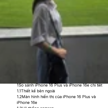
Cập nhật:
08/07/2026
Theo dõi XTMobile trên
Xem nhanh
Ẩn
1
So sánh iPhone 16 Plus và iPhone 16e chi tiết
1.1
Thiết kế bên ngoài
1.2
Màn hình hiển thị của iPhone 16 Plus và
iPhone 16e