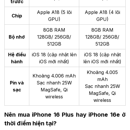
trước
Apple A18 (5 lõi
Apple A18 (4 lõi
Chip
GPU)
GPU)
8GB RAM
8GB RAM
Bộ nhớ
128GB/ 256GB/
128GB/ 256GB/
512GB
512GB
Hệ điều
iOS 18 (cập nhật lên
iOS 18 (cập nhật
hành
iOS mới nhất)
lên iOS mới nhất)
Khoảng 4.005
Khoảng 4.006 mAh
mAh
Pin và
Sạc nhanh 25W
Sạc nhanh 25W
sạc
MagSafe, Qi
MagSafe, Qi
wireless
wireless
Nên mua iPhone 16 Plus hay iPhone 16e ở
thời điểm hiện tại?