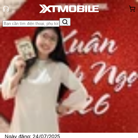
Trang chủ
Tin tức
So Sánh
Tin Mới
Đánh Giá - Trên Tay
So Sánh
Tư vấn
Khuyến
mãi
Thủ thuật
Hỏi đáp
App - Game
Thông báo
Khách
hàng - Sự kiện
iPhone Air và iPhone 16 Plus: Điểm
nhấn nào sẽ khiến bạn 'xuống
tiền'?
Lê Thị Huỳnh Như
Ngày đăng:
24/07/2025