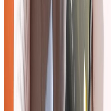
Chính sách bảo mật thông tin
Chính sách kiểm hàng
HỖ TRỢ THANH TOÁN