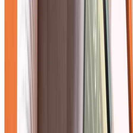
Chính sách
Bảo hành mở rộng
Chính sách dùng sản phẩm 7 ngày miễn phí
Chính sách đổi trả
Chính sách bảo hành
Chính sách bảo mật thông tin
Chính sách kiểm hàng
TỔNG ĐÀI HỖ TRỢ
Tư vấn mua hàng (miễn phí):
1800.6229
(08h30 - 21h30)
Khiếu nại - Góp ý:
088.99999.33
(09h00 - 18h00)