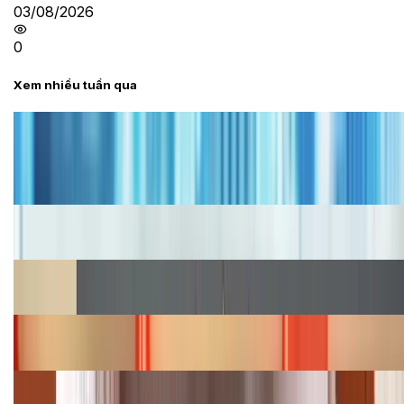
03/08/2026
0
Xem nhiều tuần qua
Tư vấn
Bảng giá iPhone cũ mới nhất trong tháng 8 năm
2026, giá siêu hấp dẫn
Cập nhật bảng giá iPhone năm 2026: Giá tốt, ưu đãi
hấp dẫn
Cập nhật bảng giá Galaxy S23 (Plus, Ultra) cũ, mới
năm 2026
Bảng giá iPhone 15 cập nhật mới nhất tháng
08/2026
Cập nhật bảng giá điện thoại Samsung tháng 8:
Giảm đến 15.49 triệu