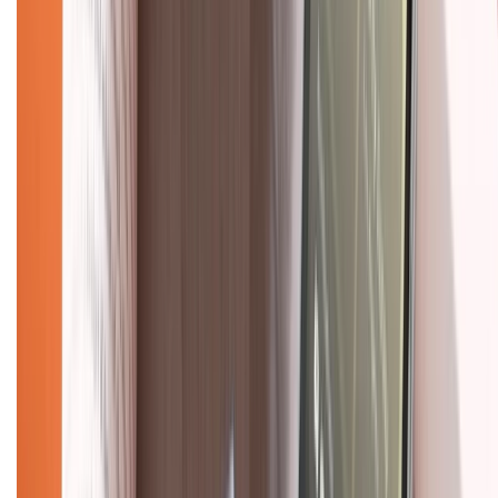
Mua hàng online
Dịch vụ bảo hành mở rộng
Hình thức thanh toán
Tra cứu bảo hành
Tra cứu điểm XTMember
Hướng dẫn mua hàng trả góp
Dịch vụ bán hàng B2B
Chính sách
Bảo hành mở rộng
Chính sách dùng sản phẩm 7 ngày miễn phí
Chính sách đổi trả
Chính sách bảo hành