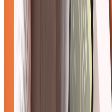
Trung tâm bảo hành:
028.710.89898
(08h30 - 21h00)
KẾT NỐI VỚI CHÚNG TÔI
Về chúng tôi
Giới thiệu về XTMobile
Liên hệ hợp tác
Hệ thống cửa hàng bán lẻ
Về trang chủ
Hỗ trợ khách hàng
Mua hàng trả góp