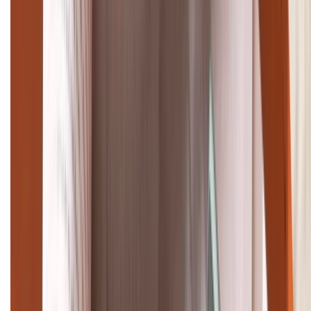
TỔNG ĐÀI HỖ TRỢ
(08H30 - 21H30)
Tư vấn mua hàng (miễn phí):
1800.6229
Khiếu nại - Góp ý:
088.99999.33
Bán hàng doanh nghiệp B2B:
088.99999.22
HỖ TRỢ THANH TOÁN