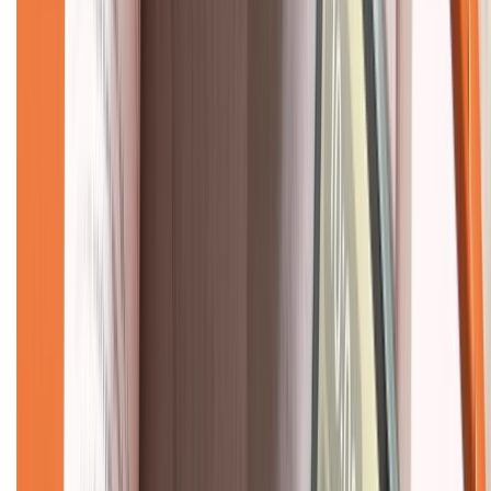
Giới thiệu về XTMobile
Liên hệ hợp tác
Hệ thống cửa hàng bán lẻ
Về trang chủ
Hỗ trợ khách hàng
Mua hàng trả góp
Mua hàng online
Dịch vụ bảo hành mở rộng
Hình thức thanh toán
Tra cứu bảo hành
Tra cứu điểm XTMember
Hướng dẫn mua hàng trả góp
Dịch vụ bán hàng B2B