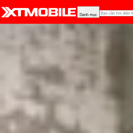
Danh mục
Trang chủ
Tin tức
So Sánh
Tin Mới
Đánh Giá - Trên Tay
So Sánh
Tư vấn
Khuy
So sánh iPhone 12 Pro M
Triệu Vy
Ngày đăng:
02/03/2023
Cập nhật:
02/03/2023
Theo dõi XTMobile trên