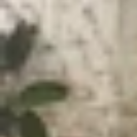
Xem nhanh
Ẩn
1
Thiết kế iPhone 12 Pro Max và Google Pi
2
So sánh iPhone 12 Pro Max và Google Pix
3
Hiệu năng: Chọn chip A14 Bionic hay Te
4
Camera của iPhone 12 Pro Max và Googl
5
Dung lượng pin có chênh lệch?
6
Nên mua iPhone 12 Pro Max hay Google 
iPhone 12 Pro Max và Google Pixel 7 dù khôn
nghiệm tốt trong tầm giá. Vậy hai model này có gì
để giúp bạn dễ dàng lựa chọn hơn, đặc biệt nếu
Thiết kế iPhone 12 Pro Max và Google 
Thiết kế của sản phẩm là yếu tố đầu tiên để ngư
toàn khác biệt, mỗi mẫu đều khoác trên mình một