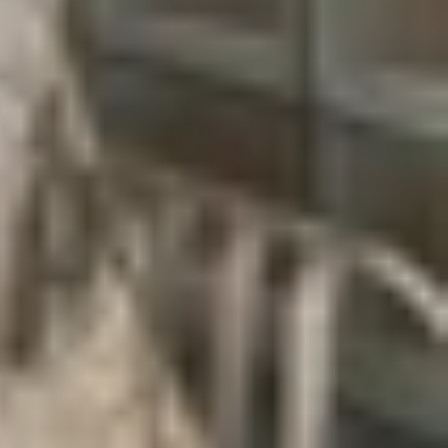
 model chấm dứt thiết kế bo cong được ra mắt từ