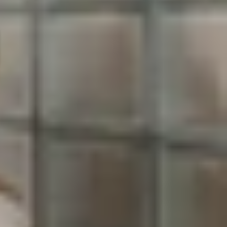
người quan tâm nhờ hiệu năng ổn định và trải
 và Google Pixel 7
chi tiết về thiết kế và cấu hình
o Max và Google Pixel 7 sở hữu hai thiết kế hoàn
sử dụng