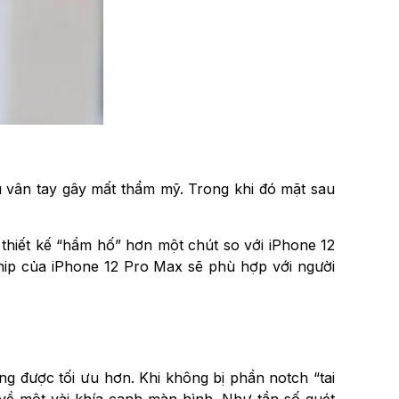
u vân tay gây mất thẩm mỹ. Trong khi đó mặt sau
thiết kế “hầm hố” hơn một chút so với iPhone 12
hip của iPhone 12 Pro Max sẽ phù hợp với người
ng được tối ưu hơn. Khi không bị phần notch “tai
 về một vài khía cạnh màn hình. Như tần số quét