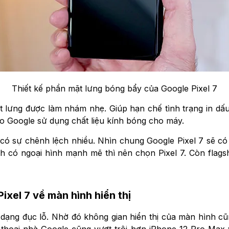
Thiết kế phần mặt lưng bóng bẩy của Google Pixel 7
t lưng được làm nhám nhẹ. Giúp hạn chế tình trạng in dấ
do Google sử dụng chất liệu kính bóng cho máy.
có sự chênh lệch nhiều. Nhìn chung Google Pixel 7 sẽ có 
h có ngoại hình mạnh mẽ thì nên chọn Pixel 7. Còn flags
xel 7 về màn hình hiển thị
 dạng đục lỗ. Nhờ đó không gian hiển thị của màn hình cũ
 thoại nhà Google cũng vượt trội hơn iPhone 12 Pro Max