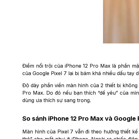
Điểm nổi trội của iPhone 12 Pro Max là phần mặ
của Google Pixel 7 lại bị bám khá nhiều dấu tay 
Độ dày phần viền màn hình của 2 thiết bị không 
Pro Max. Do đó nếu bạn thích “dế yêu” của mìn
dùng ưa thích sự sang trọng.
So sánh iPhone 12 Pro Max và Google Pi
Màn hình của Pixel 7 vẫn đi theo hướng thiết kế
thỏ” che mất như ở iPhone. Ngoài ra chiếc điện