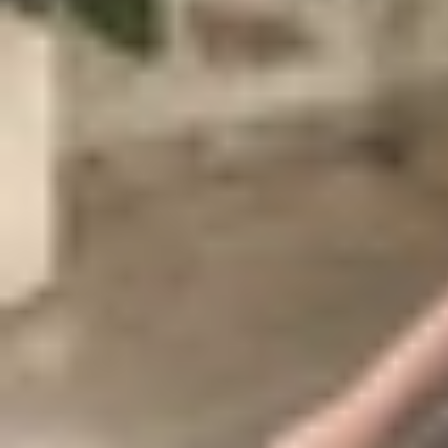
Thông thường cứ mỗi 3 năm thì Apple sẽ thay đổ
năm 2014. Thiết bị có khung viền được vát thẳng