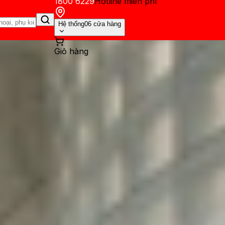
1800 6229
Hotline miễn phí
Hệ thống
06 cửa hàng
Giỏ hàng
ến mãi
Thủ thuật
Hỏi đáp
App - Game
Thông báo
Khách hàng 
ax và Google Pixel 7: Một ch