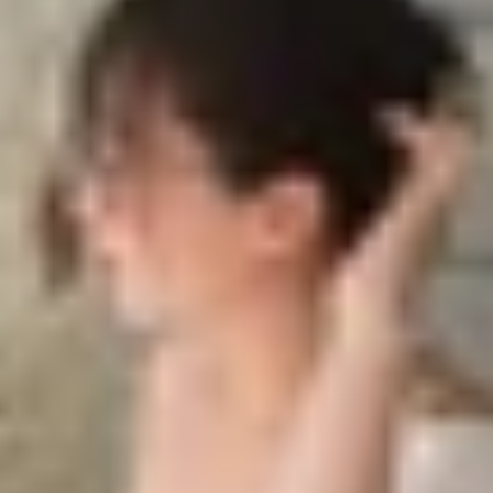
xel 7 hoàn toàn khác biệt
el 7 về màn hình hiển thị
nsor G2
e Pixel 7
Pixel 7?
g còn là những mẫu máy mới nhất nhưng vẫn được nhiều 
 khác biệt? Bài viết dưới đây sẽ so sánh
iPhone 12 Pro Max
 đang cân nhắc mua máy đã qua sử dụng.
Pixel 7 hoàn toàn khác biệt
ời dùng đánh giá khi chọn mua điện thoại mới. iPhone 12 Pr
 diện mạo riêng. Tuy vậy cả hai model đều rất ôm tay khi 