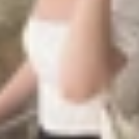
i thiết kế cho các mẫu smartphone. iPhone 12 Pro Max là
 tinh tế. Tạo cảm giác dễ chịu và chắc chắn khi cầm nắm.