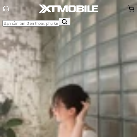
Trang chủ
Tin tức
So Sánh
Tin Mới
Đánh Giá - Trên Tay
So Sánh
Tư vấn
Khuyến
mãi
Thủ thuật
Hỏi đáp
App - Game
Thông báo
Khách
hàng - Sự kiện
So sánh iPhone 15 Plus và iPhone 12
Pro Max: Có nên nâng cấp?
Triệu Vy
Ngày đăng:
17/06/2026
Cập nhật:
17/06/2026