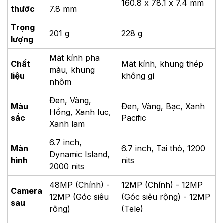
160.8 x 78.1 x 7.4 mm
thước
7.8 mm
Trọng
201 g
228 g
lượng
Mặt kính pha
Chất
Mặt kính, khung thép
màu, khung
liệu
không gỉ
nhôm
Đen, Vàng,
Màu
Đen, Vàng, Bạc, Xanh
Hồng, Xanh lục,
sắc
Pacific
Xanh lam
6.7 inch,
Màn
6.7 inch, Tai thỏ, 1200
Dynamic Island,
hình
nits
2000 nits
48MP (Chính) -
12MP (Chính) - 12MP
Camera
12MP (Góc siêu
(Góc siêu rộng) - 12MP
sau
rộng)
(Tele)