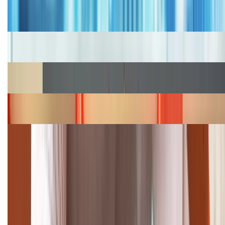
Bảng giá iPhone cũ mới nhất trong tháng 8 năm
2026, giá siêu hấp dẫn
Cập nhật bảng giá iPhone năm 2026: Giá tốt, ưu đãi
hấp dẫn
Cập nhật bảng giá Galaxy S23 (Plus, Ultra) cũ, mới
năm 2026
Bảng giá iPhone 15 cập nhật mới nhất tháng
08/2026
Cập nhật bảng giá điện thoại Samsung tháng 8:
Giảm đến 15.49 triệu
TỔNG ĐÀI HỖ TRỢ
(08H30 - 21H30)
Tư vấn mua hàng (miễn phí):