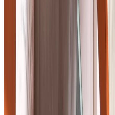
1800.6229
Khiếu nại - Góp ý:
088.99999.33
Bán hàng doanh nghiệp B2B:
088.99999.22
HỖ TRỢ THANH TOÁN