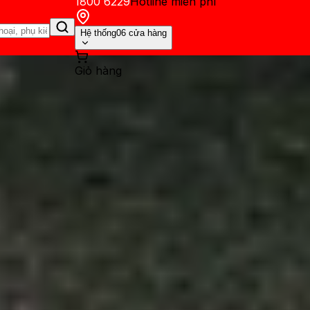
1800 6229
Hotline miễn phí
Hệ thống
06 cửa hàng
Giỏ hàng
ến mãi
Thủ thuật
Hỏi đáp
App - Game
Thông báo
Khách hàng 
Pro Fold và Honor Magic V3: 