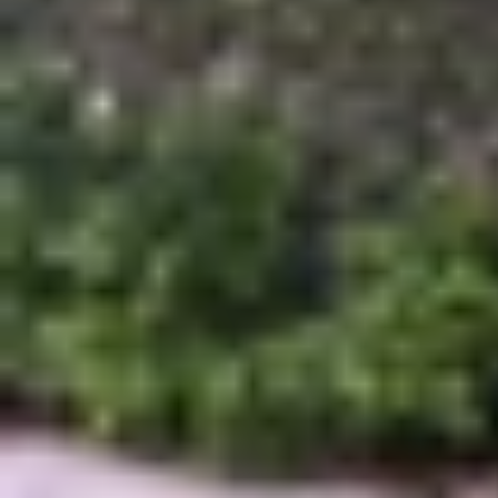
trị của Samsung. Google ra mắt phiên bản Pixel 
những đột phá riêng, nhưng giữa Pixel 9 Pro Fol
Nếu bạn đang phân vân lựa chọn giữa hai thiết b
Magic V3
bên dưới đây.
Thiết kế bên ngoài
Trong thị trường điện thoại gập, việc giảm độ d
làm rất tốt điều này khi tạo ra một thiết bị có 
5.1 mm và 10.5 mm khi gập lại trên Pixel 9 Pro Fo