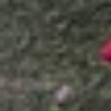
Xem nhanh
Ẩn
1
So sánh Google Pixel 9 Pro Fold và Hon
1.1
Thiết kế bên ngoài
1.2
Màn hình hiển thị
1.3
Hệ thống camera
1.4
Hiệu năng và phần mềm
1.5
Dung lượng pin sạc
2
Bảng thông số so sánh Google Pixel 9 P
3
Nên mua Google Pixel 9 Pro Fold hay H
4
Kết luận
So sánh Google Pixel 9 Pro Fold và Ho
Sau 5 năm phát triển, thị trường điện thoại gập 