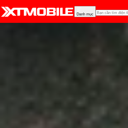
Danh mục
Trang chủ
Tin tức
So Sánh
Tin Mới
Đánh Giá - Trên Tay
So Sánh
Tư vấn
Khuy
So sánh Google Pixel 9 
bạn?
Anh Thư
Ngày đăng:
11/10/2024
Cập nhật:
11/10/2024