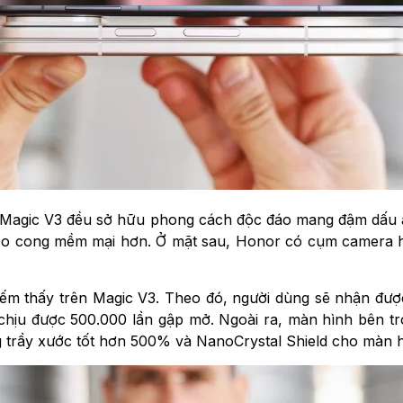
r Magic V3 đều sở hữu phong cách độc đáo mang đậm dấu ấn
o cong mềm mại hơn. Ở mặt sau, Honor có cụm camera hình
iếm thấy trên Magic V3. Theo đó, người dùng sẽ nhận được s
ể chịu được 500.000 lần gập mở. Ngoài ra, màn hình bên t
g trầy xước tốt hơn 500% và NanoCrystal Shield cho màn h