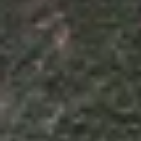
Theo dõi XTMobile trên