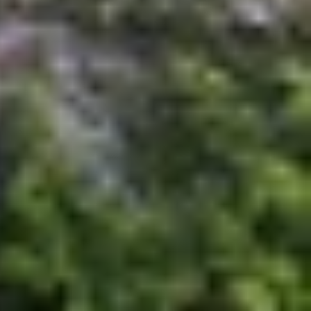
g nghệ với Magic V3 siêu mỏng. Cả hai đều sở hữu
ho bạn?
i viết
so sánh Google Pixel 9 Pro Fold và Honor
hoải mái và dễ dàng bỏ túi hơn. Và Honor thực sự
dày 4.35 mm và 9.2 mm khi gập lại. Mặc dù, độ dày
thiết bị cạnh nhau.