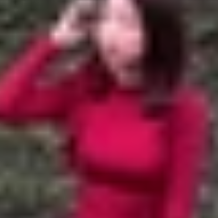
or Magic V3: Có gì khác?
ro Fold và Honor Magic V3
onor Magic V3
nor Magic V3: Có gì khác?
đang trở nên sôi động hơn bao giờ hết khi nhiều thương hi