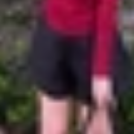
9 Pro Fold, trong khi Honor tiếp tục chinh phục giới côn
d và Honor Magic V3, đâu mới là lựa chọn tốt nhất dành c
ị này, hãy cùng XTmobile tìm ra câu trả lời thông qua bà
ày là vô cùng quan trọng nhằm tạo nên cảm giác cầm nắm t
thể gập lại cực mỏng như Honor Magic V3. Cụ thể, máy chỉ 
ld khá ấn tượng nhưng sự khác biệt rất rõ ràng khi đặt hai 