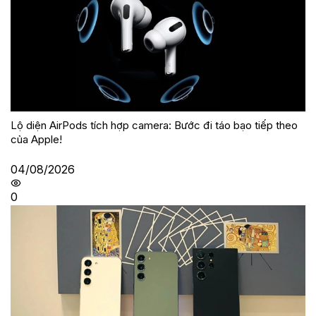
Lộ diện AirPods tích hợp camera: Bước đi táo bạo tiếp theo
của Apple!
04/08/2026
0