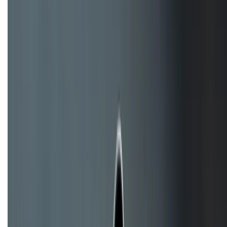
(08H30 - 21H30)
Tư vấn mua hàng (miễn phí):
1800.6229
Khiếu nại - Góp ý:
088.99999.33
Bán hàng doanh nghiệp B2B:
088.99999.22
HỖ TRỢ THANH TOÁN