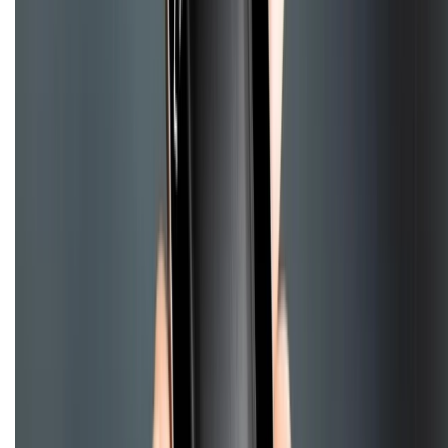
Tra cứu điểm XTMember
Hướng dẫn mua hàng trả góp
Dịch vụ bán hàng B2B
Chính sách
Bảo hành mở rộng
Chính sách dùng sản phẩm 7 ngày miễn phí
Chính sách đổi trả
Chính sách bảo hành
Chính sách bảo mật thông tin
Chính sách kiểm hàng
HỖ TRỢ THANH TOÁN