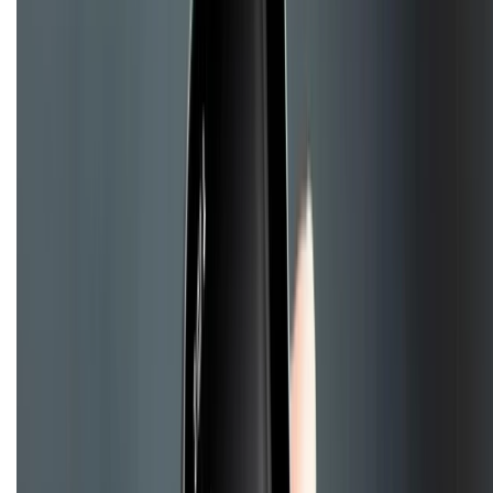
Chính sách đổi trả
Chính sách bảo hành
Chính sách bảo mật thông tin
Chính sách kiểm hàng
TỔNG ĐÀI HỖ TRỢ
Tư vấn mua hàng (miễn phí):
1800.6229
(08h30 - 21h30)
Khiếu nại - Góp ý:
088.99999.33
(09h00 - 18h00)
Trung tâm bảo hành:
028.710.89898
(08h30 - 21h00)