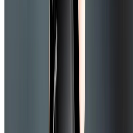
KẾT NỐI VỚI CHÚNG TÔI
Về chúng tôi
Giới thiệu về XTMobile
Liên hệ hợp tác
Hệ thống cửa hàng bán lẻ
Về trang chủ
Hỗ trợ khách hàng
Mua hàng trả góp
Mua hàng online
Hình thức thanh toán
Tra cứu bảo hành