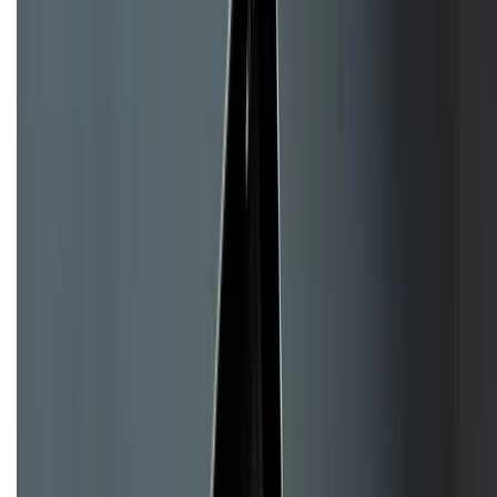
CHỨNG NHẬN
Về chúng tôi
Giới thiệu về XTMobile
Liên hệ hợp tác