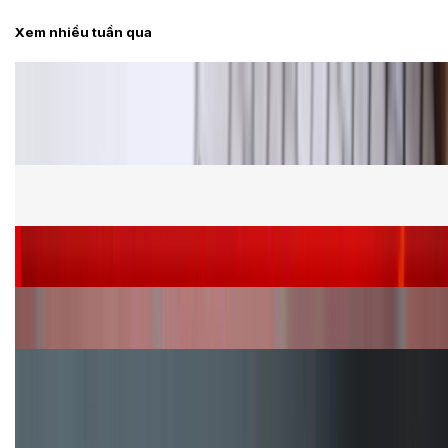
Xem nhiều tuần qua
Tư vấn
Bảng giá Samsung S24 Ultra tại XTmobile tháng 8,
giảm sâu, ưu đãi bất ngờ
Cấu hình Samsung Galaxy Z Flip 8: Ra mắt với hai
phiên bản chip khác nhau
Siêu sale 8.8 - Săn deal rẻ vô đối: Mua điện thoại
giảm thêm đến 400K tại XTmobile!
Nên mua iPhone VN/A hay LL/A: So sánh chi tiết
máy nào tốt hơn?
Đây là cách sử dụng nút Action Button trên iPhone
hiệu quả hơn!
TỔNG ĐÀI HỖ TRỢ