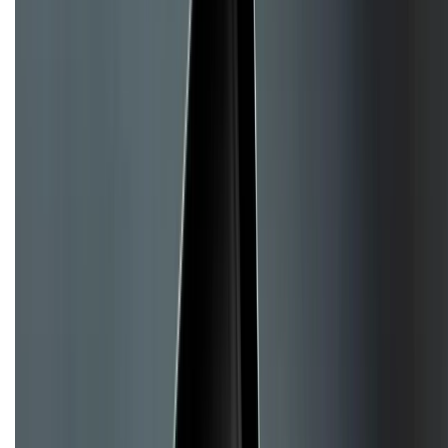
Hệ thống cửa hàng bán lẻ
Về trang chủ
Hỗ trợ khách hàng
Mua hàng trả góp
Mua hàng online
Hình thức thanh toán
Tra cứu bảo hành
Tra cứu điểm XTMember
Hướng dẫn mua hàng trả góp
Dịch vụ bán hàng B2B
Chính sách
Bảo hành mở rộng
Chính sách dùng sản phẩm 7 ngày miễn phí