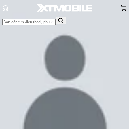
Trang chủ
Tin tức
Tin Mới
Tin Mới
Đánh Giá - Trên Tay
So Sánh
Tư vấn
Khuyến
mãi
Thủ thuật
Hỏi đáp
App - Game
Thông báo
Khách
hàng - Sự kiện
06 nhược điểm trên Pixel 8 được
Google khắc phục bằng Pixel 9
Cam Ngoan
Ngày đăng:
27/08/2024
Cập nhật:
27/08/2024