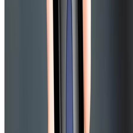
Điện thoại iPhone
iPhone 17 Pro Max
iPhone 17
Pro
iPhone 17
iPhone 16
iPhone 16 Pro Max
iPhone 15
Pro Max
iPhone 15
Điện thoại Samsung
Samsung S26
Ultra
Samsung S26
Samsung S25
iPhone cũ
iPhone 17
cũ
iPhone 16 cũ
iPhone 16 Pro Max cũ
Copyright @2012 HỘ KINH DOANH CỬA HÀNG ĐIỆN THOẠI DI ĐỘNG
XTMOBILE. Số GPKD: 41A8052143 – Cấp ngày 11/05/2023. Địa chỉ: 50
Trần Quang Khải, Phường Tân Định, Quận 1, TP.HCM. Điện thoại:
1800.6229 (Miễn Phí)
Email: xtmobile.sg@gmail.com. Chịu trách nhiệm nội dung: Lê Xuân
Hoà