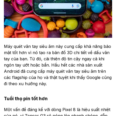
Máy quét vân tay siêu âm này cung cấp khả năng bảo
mật tốt hơn vì nó tạo ra bản đồ 3D chi tiết về dấu vân
tay của bạn. Từ đó, cải thiện độ tin cậy ngay cả khi
ngón tay ướt hoặc bẩn. Hầu hết các nhà sản xuất
Android đã cung cấp máy quét vân tay siêu âm trên
các flagship của họ và thật tuyệt khi thấy Google cũng
đi theo xu hướng này.
Tuổi thọ pin tốt hơn
Một vấn đề đáng kể với dòng Pixel 8 là hiệu suất nhiệt
của nó, vì Tensor G3 sẽ nóng lên nhanh chóng, dẫn