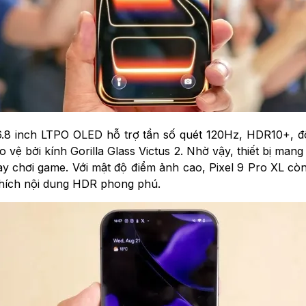
6.8 inch LTPO OLED hỗ trợ tần số quét 120Hz, HDR10+, độ
o vệ bởi kính Gorilla Glass Victus 2. Nhờ vậy, thiết bị man
 chơi game. Với mật độ điểm ảnh cao, Pixel 9 Pro XL còn 
 thích nội dung HDR phong phú.