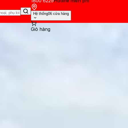
1800 6229
Hotline miễn phí
Hệ thống
06 cửa hàng
Giỏ hàng
ến mãi
Thủ thuật
Hỏi đáp
App - Game
Thông báo
Khách hàng 
ax và Google Pixel 9 Pro XL