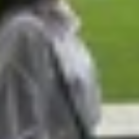
xel 9 Pro XL chi tiết
 từ thiết kế tối ưu đến trải nghiệm người dùng. Dưới đây là
ixel 9 Pro XL.
 từ hợp kim nhôm, với kích thước 163.4 x 78 x 8.75 mm 
 gấp 3 lần. Đáng chú ý, iPhone 17 Pro Max được bổ sung t
t đi sự sang trọng trong thiết kế.
 gần nửa mặt lưng, tạo cảm giác hiện đại. Bên cạnh đó, m
ge) và Xanh đậm (Deep Blue), mang lại sự lựa chọn đa dạn