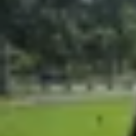
Xem nhanh
Ẩn
1
So sánh iPhone 17 Pro Max và Google Pix
1.1
Thiết kế bên ngoài
1.2
Màn hình hiển thị
1.3
Hệ thống camera
1.4
Hiệu năng hoạt động
1.5
Phần mềm và các tính năng khác
1.6
Thời lượng pin và sạc
2
Bảng so sánh iPhone 17 Pro Max và Goo
3
Vậy nên chọn iPhone 17 Pro Max hay Pi
4
Lời kết
iPhone 17 Pro Max và Google Pixel 9 Pro XL hiệ
camera khiến nhiều người dùng phân vân trong 
kiếm trải nghiệm toàn diện, mỗi thiết bị đều có 
giúp bạn tìm ra lựa chọn phù hợp nhất.