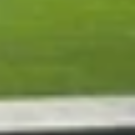
 phân tích chi tiết từng khía cạnh để làm nổi bật
và trọng lượng 233g. Mặt trước sử dụng Ceramic
hêm lớp kính Ceramic Shield ở mặt sau, mang đến
àu sắc của iPhone 17 Pro Max mới lạ hơn với các
g cho người dùng.