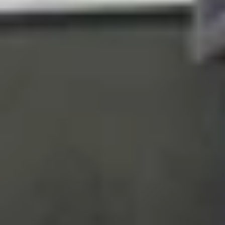
Về Google Pixel 9 Pro XL, thiết bị nhẹ hơn với 
Victus 2, đạt chuẩn IP68 chống nước bụi. Thiết 
máy lớn nhưng gọn gàng.
Tuy nhiên, lớp kính Victus 2 tuy bền bỉ nhưng 
Ngoài ra, máy có 4 tùy chọn màu sắc: Porcelain