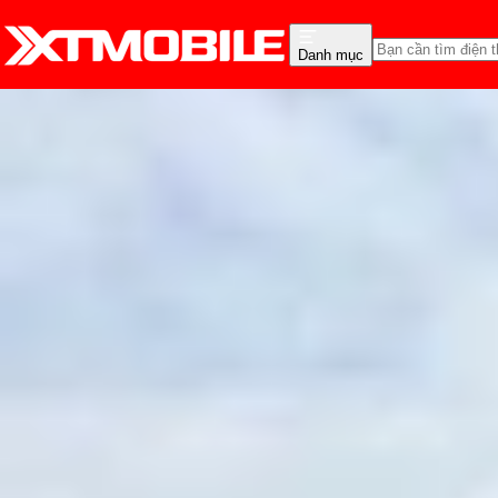
Danh mục
Trang chủ
Tin tức
So Sánh
Tin Mới
Đánh Giá - Trên Tay
So Sánh
Tư vấn
Khuy
So sánh iPhone 17 Pro M
Hồng Huệ
Ngày đăng:
15/09/2025
Cập nhật:
15/09/2025
Theo dõi XTMobile trên