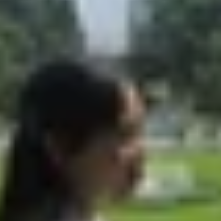
el 9 Pro XL chi tiết
gle Pixel 9 Pro XL
xel 9 Pro XL?
n đang là hai cái tên nổi bật trong phân khúc smartphon
việc lựa chọn. Tùy vào nhu cầu cá nhân như quay video 
thế mạnh riêng. Bài viết dưới đây của XTmobile sẽ
so sánh 