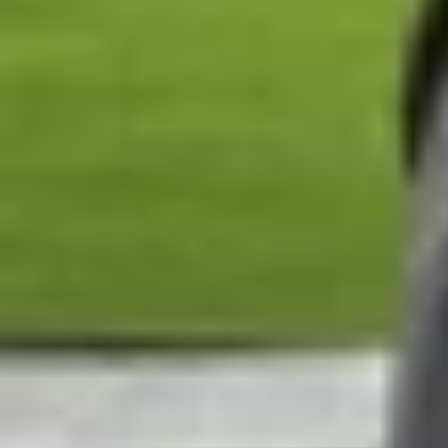
So sánh iPhone 17 Pro Max và Google Pi
Cả 2 flagship đều sở hữu những nâng cấp đáng kể,
sự khác biệt giữa iPhone 17 Pro Max và Google P
Thiết kế bên ngoài
iPhone 17 Pro Max sở hữu thiết kế nguyên khối
Shield 2, cho khả năng chống trầy xước tốt hơn
khả năng chống nứt vỡ gấp 4 lần mà không làm mấ
Đặc biệt, cụm camera ngang chữ nhật mới, chiếm
tùy chọn Bạc (Silver), Cam Vũ Trụ (Cosmic Oran