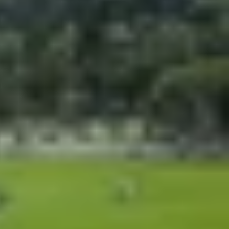
e cao cấp. Sự khác biệt về thiết kế, hiệu năng,
chuyên nghiệp, tận dụng AI để sáng tạo hay tìm
iPhone 17 Pro Max và Google Pixel 9 Pro XL
để