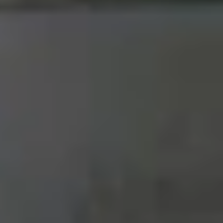
sử dụng khung nhôm và hai mặt kính Gorilla Glass
 đặc biệt phù hợp cho người dùng muốn một chiếc
người dùng cẩn thận hơn khi sử dụng ngoài trời.
 Hazel) và Obsidian (Đen Obsidian), mang đến sự