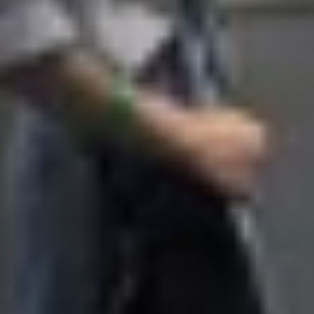
trọng lượng 221g và với kích thước 162.8 x 76.6 x 8.5 mm, 
kế phẳng, bo góc nhẹ tạo cảm giác thoải mái khi cầm lâu,
có thể kém hơn Ceramic Shield khi va chạm mạnh, đòi hỏi 
 (Trắng sứ), Rose Quartz (Hồng Thạch Anh), Hazel (Xanh